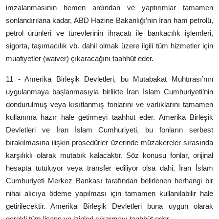
imzalanmasının hemen ardından ve yaptırımlar tamamen
sonlandırılana kadar, ABD Hazine Bakanlığı’nın İran ham petrolü,
petrol ürünleri ve türevlerinin ihracatı ile bankacılık işlemleri,
sigorta, taşımacılık vb. dahil olmak üzere ilgili tüm hizmetler için
muafiyetler (waiver) çıkaracağını taahhüt eder.
11 - Amerika Birleşik Devletleri, bu Mutabakat Muhtırası’nın
uygulanmaya başlanmasıyla birlikte İran İslam Cumhuriyeti’nin
dondurulmuş veya kısıtlanmış fonlarını ve varlıklarını tamamen
kullanıma hazır hale getirmeyi taahhüt eder. Amerika Birleşik
Devletleri ve İran İslam Cumhuriyeti, bu fonların serbest
bırakılmasına ilişkin prosedürler üzerinde müzakereler sırasında
karşılıklı olarak mutabık kalacaktır. Söz konusu fonlar, orijinal
hesapta tutuluyor veya transfer ediliyor olsa dahi, İran İslam
Cumhuriyeti Merkez Bankası tarafından belirlenen herhangi bir
nihai alıcıya ödeme yapılması için tamamen kullanılabilir hale
getirilecektir. Amerika Birleşik Devletleri buna uygun olarak
gerekli tüm lisans ve izinleri çıkarmayı taahhüt eder.