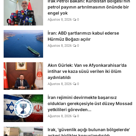
Irak Petrol Bakanı: Kürdistan Bölgesi’nin
petrol payının artırılmasının önünde bir
engel yok
Ağustos 8, 2026
0
İran: ABD şartlarımızı kabul ederse
Hürmüz Boğazı açılır
Ağustos 8, 2026
0
Akın Gürlek: Van ve Afyonkarahisar’da
intihar ve kaza süsü verilen iki ölüm
aydınlatıldı
Ağustos 8, 2026
0
İran rejimini devirmekte başarısız
oldukları gerekçesiyle üst düzey Mossad
yetkilileri görevden...
Ağustos 8, 2026
0
Irak, 'güvenlik açığı bulunan bölgelerde'
askeri birlikler konuşlandırıldı