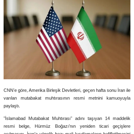
Video
Yazarlar
Arşiv
İletişim
Türkçe
Kurdi
CNN'e göre, Amerika Birleşik Devletleri, geçen hafta sonu İran ile
varılan mutabakat muhtırasının resmi metnini kamuoyuyla
paylaştı.
"İslamabad Mutabakat Muhtırası" adını taşıyan 14 maddelik
resmi belge, Hürmüz Boğazı’nın yeniden ticari geçişlere
açılmasını, İran’a yönelik bazı mali kısıtlamaların hafifletilmesini