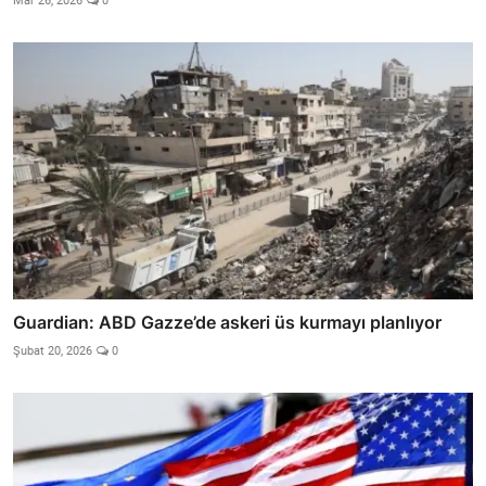
Mar 26, 2026
0
Guardian: ABD Gazze’de askeri üs kurmayı planlıyor
Şubat 20, 2026
0