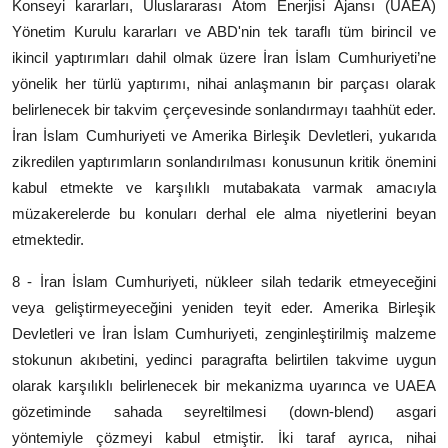
Konseyi kararları, Uluslararası Atom Enerjisi Ajansı (UAEA)
Yönetim Kurulu kararları ve ABD'nin tek taraflı tüm birincil ve
ikincil yaptırımları dahil olmak üzere İran İslam Cumhuriyeti’ne
yönelik her türlü yaptırımı, nihai anlaşmanın bir parçası olarak
belirlenecek bir takvim çerçevesinde sonlandırmayı taahhüt eder.
İran İslam Cumhuriyeti ve Amerika Birleşik Devletleri, yukarıda
zikredilen yaptırımların sonlandırılması konusunun kritik önemini
kabul etmekte ve karşılıklı mutabakata varmak amacıyla
müzakerelerde bu konuları derhal ele alma niyetlerini beyan
etmektedir.
8 - İran İslam Cumhuriyeti, nükleer silah tedarik etmeyeceğini
veya geliştirmeyeceğini yeniden teyit eder. Amerika Birleşik
Devletleri ve İran İslam Cumhuriyeti, zenginleştirilmiş malzeme
stokunun akıbetini, yedinci paragrafta belirtilen takvime uygun
olarak karşılıklı belirlenecek bir mekanizma uyarınca ve UAEA
gözetiminde sahada seyreltilmesi (down-blend) asgari
yöntemiyle çözmeyi kabul etmiştir. İki taraf ayrıca, nihai