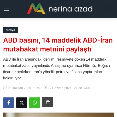
Kurdistan
Medya
ABD basını, 14 maddelik ABD-İran
Bölgeler
mutabakat metnini paylaştı
Yaşam
ABD ile İran arasındaki gerilimi resmiyete döken 14 maddelik
mutabakat zaptı yayınlandı. Anlaşma uyarınca Hürmüz Boğazı
Güncel
ticarete açılırken İran’a yönelik petrol ve finans yaptırımları
kaldırılıyor.
Analiz
17 Haziran 2026 - 21:50
17 Haziran 2026 - 21:50
0
Makaleler
Galeri