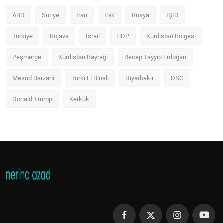
ABD
Suriye
İran
Irak
Rusya
IŞİD
Türkiye
Rojava
İsrail
HDP
Kürdistan Bölgesi
Peşmerge
Kürdistan Bayrağı
Recep Tayyip Erdoğan
Mesud Barzani
Türki El Binali
Diyarbakır
DSG
Donald Trump
Kerkük