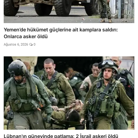
Yemen’de hükümet güçlerine ait kamplara saldırı:
Onlarca asker öldü
Ağustos 6, 2026
0
Lübnan'ın güneyinde patlama: 2 İsrail askeri öldü