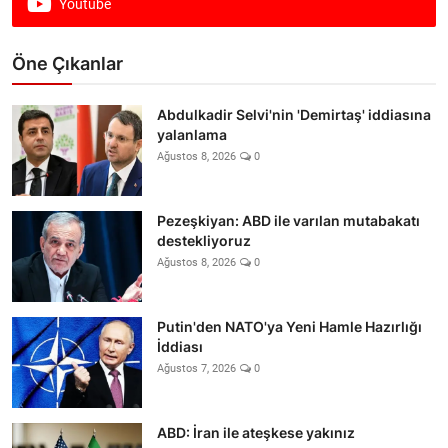
Youtube
Öne Çıkanlar
Abdulkadir Selvi'nin 'Demirtaş' iddiasına
yalanlama
Ağustos 8, 2026
0
Pezeşkiyan: ABD ile varılan mutabakatı
destekliyoruz
Ağustos 8, 2026
0
Putin'den NATO'ya Yeni Hamle Hazırlığı
İddiası
Ağustos 7, 2026
0
ABD: İran ile ateşkese yakınız