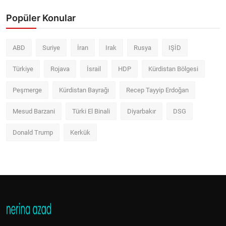
Popüler Konular
ABD
Suriye
İran
Irak
Rusya
IŞİD
Türkiye
Rojava
İsrail
HDP
Kürdistan Bölgesi
Peşmerge
Kürdistan Bayrağı
Recep Tayyip Erdoğan
Mesud Barzani
Türki El Binali
Diyarbakır
DSG
Donald Trump
Kerkük