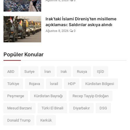
Ağustos 8, 2026
0
Irak’taki İslami Direniş’ten misilleme
açıklaması: Saldırılar askıya alındı
Ağustos 8, 2026
0
Popüler Konular
ABD
Suriye
İran
Irak
Rusya
IŞİD
Türkiye
Rojava
İsrail
HDP
Kürdistan Bölgesi
Peşmerge
Kürdistan Bayrağı
Recep Tayyip Erdoğan
Mesud Barzani
Türki El Binali
Diyarbakır
DSG
Donald Trump
Kerkük