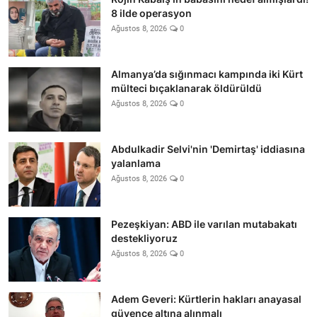
8 ilde operasyon
Ağustos 8, 2026
0
Almanya’da sığınmacı kampında iki Kürt
mülteci bıçaklanarak öldürüldü
Ağustos 8, 2026
0
Abdulkadir Selvi'nin 'Demirtaş' iddiasına
yalanlama
Ağustos 8, 2026
0
Pezeşkiyan: ABD ile varılan mutabakatı
destekliyoruz
Ağustos 8, 2026
0
Adem Geveri: Kürtlerin hakları anayasal
güvence altına alınmalı