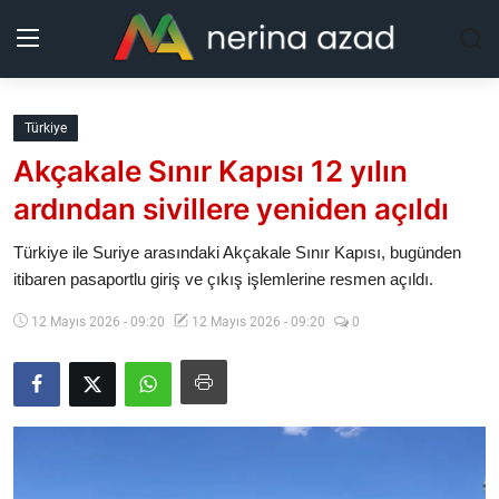
Kurdistan
Türkiye
Akçakale Sınır Kapısı 12 yılın
Bölgeler
ardından sivillere yeniden açıldı
Yaşam
Türkiye ile Suriye arasındaki Akçakale Sınır Kapısı, bugünden
itibaren pasaportlu giriş ve çıkış işlemlerine resmen açıldı.
Güncel
12 Mayıs 2026 - 09:20
12 Mayıs 2026 - 09:20
0
Analiz
Makaleler
Galeri