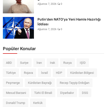
Ağustos 7, 2026
0
Putin'den NATO'ya Yeni Hamle Hazırlığı
İddiası
Ağustos 7, 2026
0
Popüler Konular
ABD
Suriye
İran
Irak
Rusya
IŞİD
Türkiye
Rojava
İsrail
HDP
Kürdistan Bölgesi
Peşmerge
Kürdistan Bayrağı
Recep Tayyip Erdoğan
Mesud Barzani
Türki El Binali
Diyarbakır
DSG
Donald Trump
Kerkük