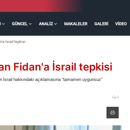
M
GÜNCEL
ANALIZ
MAKALELER
GALERI
VIDEO
a İsrail tepkisi
 Fidan'a İsrail tepkisi
n İsrail hakkındaki açıklamasına "tamamen uygunsuz"
0