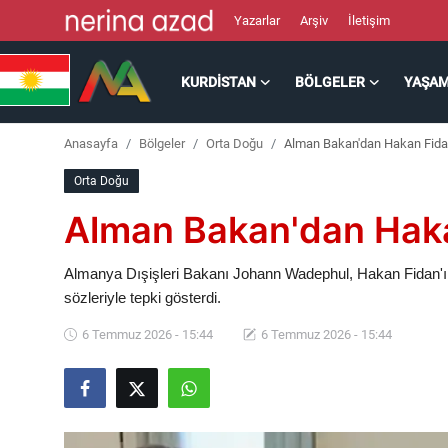
Yazarlar
Arşiv
İletişim
KURDISTAN
BÖLGELER
YAŞA
Kurdistan
Anasayfa
Bölgeler
Orta Doğu
Alman Bakan'dan Hakan Fidan'
Bölgeler
Orta Doğu
Yaşam
Alman Bakan'dan Hakan
Güncel
Almanya Dışişleri Bakanı Johann Wadephul, Hakan Fidan'ı
sözleriyle tepki gösterdi.
Analiz
6 Temmuz 2026 - 15:44
6 Temmuz 2026 - 15:44
Makaleler
Galeri