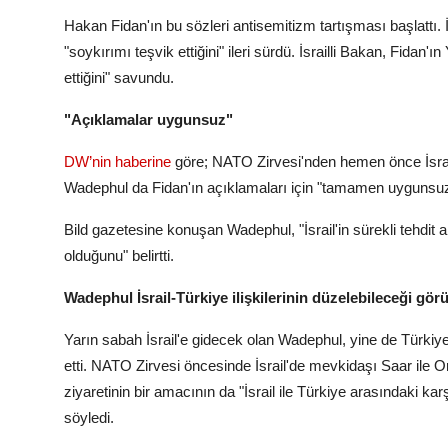
Hakan Fidan'ın bu sözleri antisemitizm tartışması başlattı. 
"soykırımı teşvik ettiğini" ileri sürdü. İsrailli Bakan, Fidan'ı
ettiğini" savundu.
"Açıklamalar uygunsuz"
DW’nin haberine
göre; NATO Zirvesi'nden hemen önce İsrai
Wadephul da Fidan'ın açıklamaları için "tamamen uygunsuz
Bild gazetesine konuşan Wadephul, "İsrail'in sürekli tehdi
olduğunu" belirtti.
Wadephul İsrail-Türkiye ilişkilerinin düzelebileceği gö
Yarın sabah İsrail'e gidecek olan Wadephul, yine de Türkiye v
etti. NATO Zirvesi öncesinde İsrail'de mevkidaşı Saar ile Or
ziyaretinin bir amacının da "İsrail ile Türkiye arasındaki ka
söyledi.