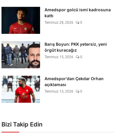
Amedspor golcü ismi kadrosuna
kattı
Temmuz 28, 2026
0
Barış Boyun: PKK yetersiz, yeni
örgüt kuracağız
Temmuz 15, 2026
0
Amedspor'dan Çekdar Orhan
açıklaması
Temmuz 13, 2026
0
Bizi Takip Edin