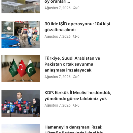
oy oranları...
Ağustos 7, 2026
0
30 ilde IŞİD operasyonu: 104 kişi
gözaltına alındı
Ağustos 7, 2026
0
Türkiye, Suudi Arabistan ve
Pakistan ortak savunma
anlaşması imzalayacak
Ağustos 7, 2026
0
KDP: Kerkük İl Meclisi'ne döndük,
yönetimde görev talebimiz yok
Ağustos 7, 2026
0
Hamaney'in danışmanı Rızai:
Hürmüz Boğazı'nda ikinci bir