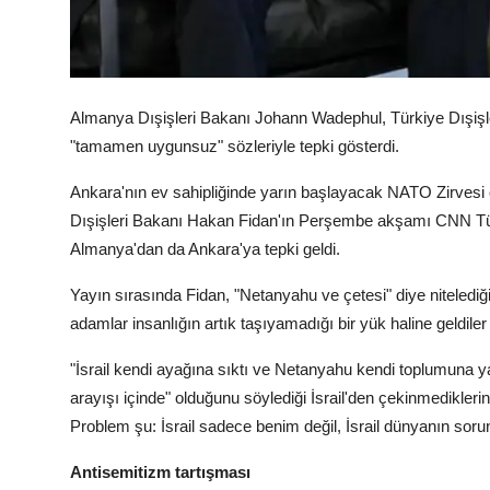
Almanya Dışişleri Bakanı Johann Wadephul, Türkiye Dışişle
"tamamen uygunsuz" sözleriyle tepki gösterdi.
Ankara'nın ev sahipliğinde yarın başlayacak NATO Zirvesi ön
Dışişleri Bakanı Hakan Fidan'ın Perşembe akşamı CNN Türk 
Almanya'dan da Ankara'ya tepki geldi.
Yayın sırasında Fidan, "Netanyahu ve çetesi" diye nitelediği İ
adamlar insanlığın artık taşıyamadığı bir yük haline geldiler
"İsrail kendi ayağına sıktı ve Netanyahu kendi toplumuna y
arayışı içinde" olduğunu söylediği İsrail'den çekinmedikleri
Problem şu: İsrail sadece benim değil, İsrail dünyanın soru
Antisemitizm tartışması