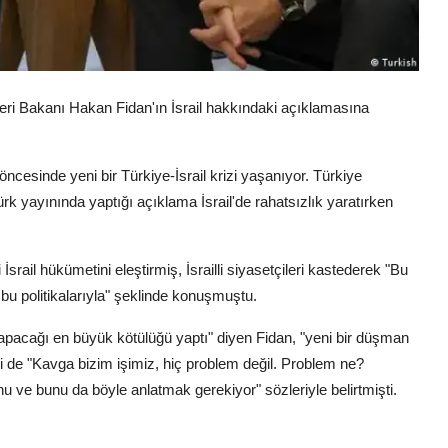
ri Bakanı Hakan Fidan'ın İsrail hakkındaki açıklamasına
cesinde yeni bir Türkiye-İsrail krizi yaşanıyor. Türkiye
yayınında yaptığı açıklama İsrail'de rahatsızlık yaratırken
srail hükümetini eleştirmiş, İsrailli siyasetçileri kastederek "Bu
 bu politikalarıyla" şeklinde konuşmuştu.
apacağı en büyük kötülüğü yaptı" diyen Fidan, "yeni bir düşman
ni de "Kavga bizim işimiz, hiç problem değil. Problem ne?
nu ve bunu da böyle anlatmak gerekiyor" sözleriyle belirtmişti.