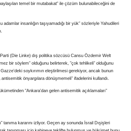
aylaşılan temel bir mutabakat" ile çözüm bulunabileceğini de
u adamlar insanlığın taşıyamadığı bir yük" sözleriyle Yahudileri
ı.
l Parti (Die Linke) dış politika sözcüsü Cansu Özdemir Welt
mez bir söylem" olduğunu belirterek, "çok tehlikeli" olduğunu
Gazze'deki soykırımın eleştirilmesi gerekiyor, ancak bunun
antisemitik önyargılara dönüşmemeli" ifadelerini kullandı.
ükümetinden "Ankara'dan gelen antisemitik açıklamaları"
" tanıma kararını izliyor. Geçen ay sonunda İsrail Dışişleri
arak tanınması için kabineye teklifte bulunmuş ve hükümet bunu