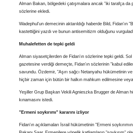
Alman Bakan, bölgedeki çatışmalara ancak "iki tarafça da p
sözlerine ekledi.
Wadephul'un demecinin aktarıldığı haberde Bild, Fidan'ın "B
kastettiğini yazdı ve bunun antisemitizm olduğunu vurgulad
Muhalefetten de tepki geldi
Alman siyasetçilerden de Fidan'ın sözlerine tepki geldi. So
gazetesine verdiği demeçte, Fidan'ın sözlerinin "kabul edile
savundu. Özdemir, "Aşırı sağcı Netanyahu hükümetinin ve 
hiçbir zaman için bütün bir halkın mahkum edilmesine veya 
Yeşiller Grup Başkan Vekili Agnieszka Brugger de Alman h
kınamasını istedi.
"Ermeni soykırımı" kararını izliyor
Fidan'ın açıklamaları İsrail hükümetinin "Ermeni soykırımını
Bakanı Saar, Ermenilere yönelik katliamların "soykırım" ol