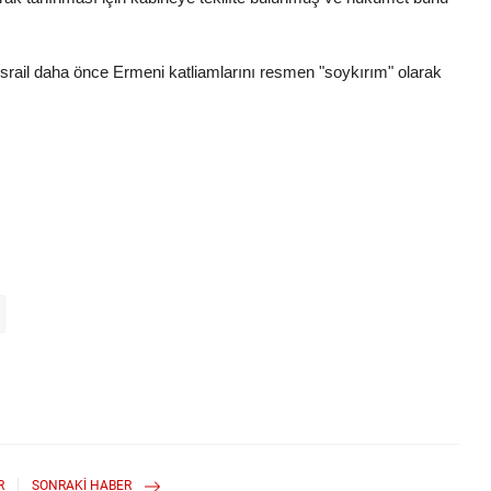
İsrail daha önce Ermeni katliamlarını resmen "soykırım" olarak
R
SONRAKI HABER