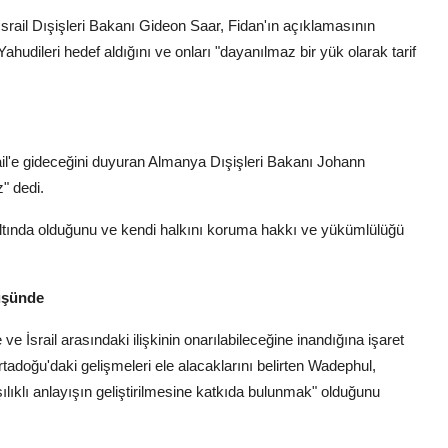
İsrail Dışişleri Bakanı Gideon Saar, Fidan'ın açıklamasının
n Yahudileri hedef aldığını ve onları "dayanılmaz bir yük olarak tarif
l'e gideceğini duyuran Almanya Dışişleri Bakanı Johann
" dedi.
t altında olduğunu ve kendi halkını koruma hakkı ve yükümlülüğü
rüşünde
e İsrail arasındaki ilişkinin onarılabileceğine inandığına işaret
tadoğu'daki gelişmeleri ele alacaklarını belirten Wadephul,
rşılıklı anlayışın geliştirilmesine katkıda bulunmak" olduğunu