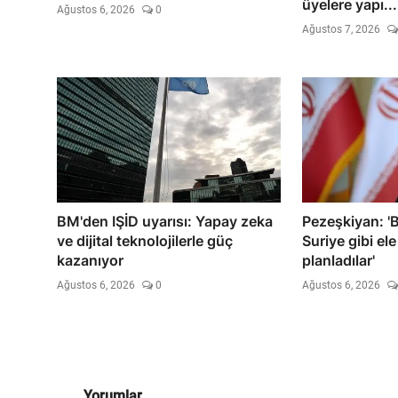
üyelere yapı...
Ağustos 6, 2026
0
Ağustos 7, 2026
BM'den IŞİD uyarısı: Yapay zeka
Pezeşkiyan: 'B
ve dijital teknolojilerle güç
Suriye gibi el
kazanıyor
planladılar'
Ağustos 6, 2026
0
Ağustos 6, 2026
Yorumlar