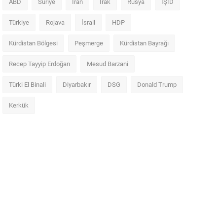
ABD
Suriye
İran
Irak
Rusya
IŞİD
Türkiye
Rojava
İsrail
HDP
Kürdistan Bölgesi
Peşmerge
Kürdistan Bayrağı
Recep Tayyip Erdoğan
Mesud Barzani
Türki El Binali
Diyarbakır
DSG
Donald Trump
Kerkük