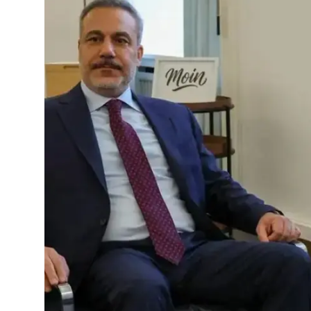
Video
Yazarlar
Arşiv
İletişim
Türkçe
Kurdi