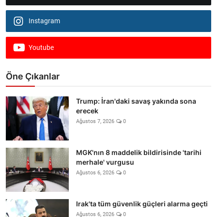
Instagram
Youtube
Öne Çıkanlar
Trump: İran'daki savaş yakında sona
erecek
Ağustos 7, 2026
0
MGK'nın 8 maddelik bildirisinde 'tarihi
merhale' vurgusu
Ağustos 6, 2026
0
Irak'ta tüm güvenlik güçleri alarma geçti
Ağustos 6, 2026
0