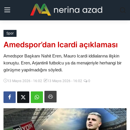
Kurdistan
Spor
Amedspor’dan Icardi açıklaması
Bölgeler
Amedspor Başkanı Nahit Eren, Mauro Icardi iddialarına ilişkin
Yaşam
konuştu. Eren, Arjantinli futbolcu ya da menajeriyle herhangi bir
görüşme yapılmadığını söyledi.
Güncel
13 Mayıs 2026 - 16:02
13 Mayıs 2026 - 16:02
0
Analiz
Makaleler
Galeri