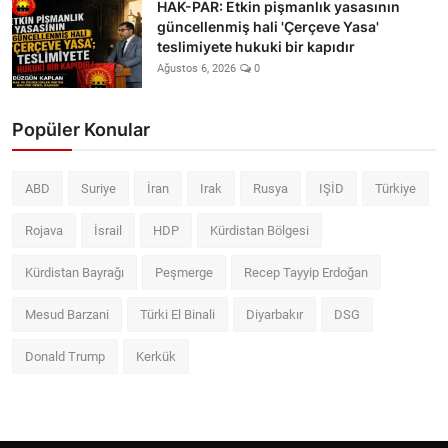
HAK-PAR: Etkin pişmanlık yasasının
güncellenmiş hali 'Çerçeve Yasa'
teslimiyete hukuki bir kapıdır
Ağustos 6, 2026
0
Popüler Konular
ABD
Suriye
İran
Irak
Rusya
IŞİD
Türkiye
Rojava
İsrail
HDP
Kürdistan Bölgesi
Kürdistan Bayrağı
Peşmerge
Recep Tayyip Erdoğan
Mesud Barzani
Türki El Binali
Diyarbakır
DSG
Donald Trump
Kerkük