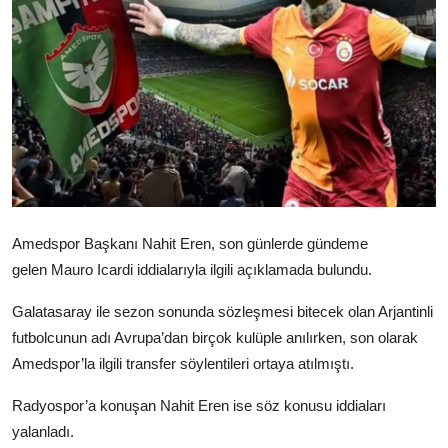
Video
Yazarlar
Arşiv
İletişim
Türkçe
Kurdi
Amedspor
Başkanı Nahit Eren, son günlerde gündeme
gelen
Mauro Icardi
iddialarıyla ilgili açıklamada bulundu.
Galatasaray ile sezon sonunda sözleşmesi bitecek olan Arjantinli
futbolcunun adı Avrupa’dan birçok kulüple anılırken, son olarak
Amedspor’la ilgili transfer söylentileri ortaya atılmıştı.
Radyospor’a konuşan Nahit Eren ise söz konusu iddiaları
yalanladı.