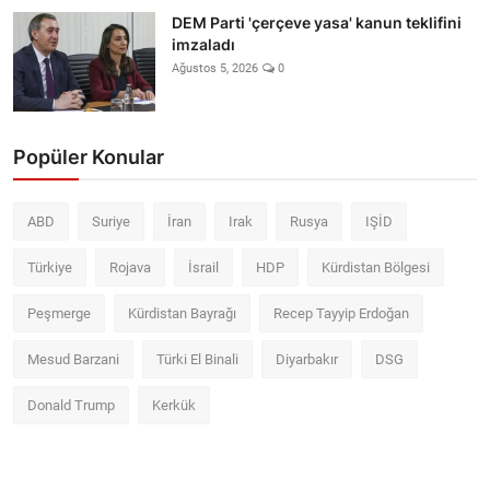
DEM Parti 'çerçeve yasa' kanun teklifini
imzaladı
Ağustos 5, 2026
0
Popüler Konular
ABD
Suriye
İran
Irak
Rusya
IŞİD
Türkiye
Rojava
İsrail
HDP
Kürdistan Bölgesi
Peşmerge
Kürdistan Bayrağı
Recep Tayyip Erdoğan
Mesud Barzani
Türki El Binali
Diyarbakır
DSG
Donald Trump
Kerkük