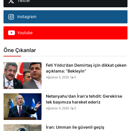
Twitter
Instagram
Youtube
Öne Çıkanlar
Feti Yıldız’dan Demirtaş için dikkat çeken
açıklama: “Bekleyin”
Ağustos 5, 2026
0
Netanyahu'dan İran'a tehdit: Gerekirse
tek başımıza hareket ederiz
Ağustos 5, 2026
0
İran: Umman ile güvenli geçiş