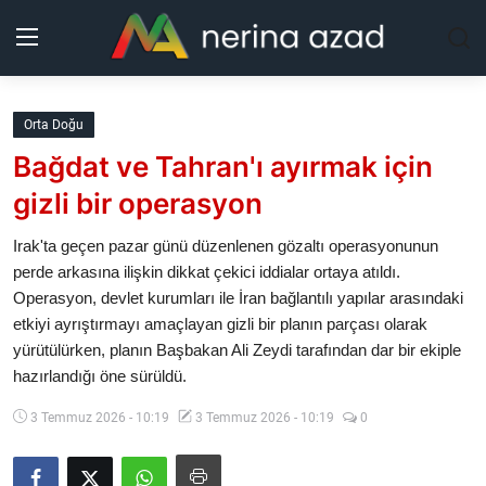
Kurdistan
Orta Doğu
Bağdat ve Tahran'ı ayırmak için
Bölgeler
gizli bir operasyon
Yaşam
Irak'ta geçen pazar günü düzenlenen gözaltı operasyonunun
perde arkasına ilişkin dikkat çekici iddialar ortaya atıldı.
Güncel
Operasyon, devlet kurumları ile İran bağlantılı yapılar arasındaki
etkiyi ayrıştırmayı amaçlayan gizli bir planın parçası olarak
Analiz
yürütülürken, planın Başbakan Ali Zeydi tarafından dar bir ekiple
hazırlandığı öne sürüldü.
Makaleler
3 Temmuz 2026 - 10:19
3 Temmuz 2026 - 10:19
0
Galeri