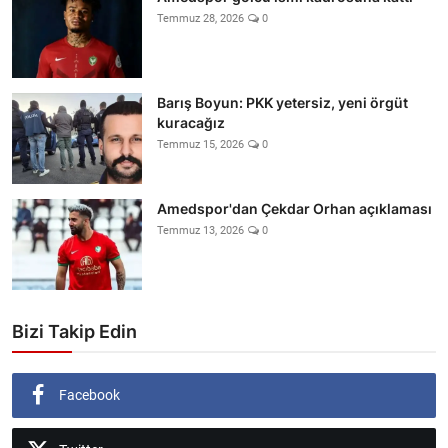
Temmuz 28, 2026
0
Barış Boyun: PKK yetersiz, yeni örgüt
kuracağız
Temmuz 15, 2026
0
Amedspor'dan Çekdar Orhan açıklaması
Temmuz 13, 2026
0
Bizi Takip Edin
Facebook