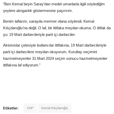
“Ben Kemal beyin Saray’dan medet umanlarla ilgili söylediğim
şeylere alınganlık göstermesine şaşırırım.
Benim laflarım, sarayda mermer olana söylendi. Kemal
Kılıçdaroğlu’na değil. O laf, bir ittifaka meydan okuma. O ittifak da
şu: 19 Mart darbecileriyle parti içi darbeciler.
Aktoroslar çetesiyle butlancılar ittifakına, 19 Mart darbecileriyle
parti içi darbecilere meydan okuyorum. Kurultay seçimini
hazmetmeyenler 31 Mart 2024 seçim sonucu hazmetmeyenler
ittifakına laf ediyorum.”
Etiketler:
CHP
Kemal Kılıçdaroğlu