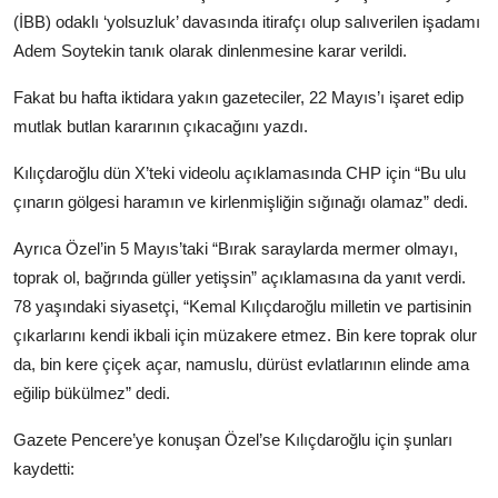
(İBB) odaklı ‘yolsuzluk’ davasında itirafçı olup salıverilen işadamı
Adem Soytekin tanık olarak dinlenmesine karar verildi.
Fakat bu hafta iktidara yakın gazeteciler, 22 Mayıs’ı işaret edip
mutlak butlan kararının çıkacağını yazdı.
Kılıçdaroğlu dün X’teki videolu açıklamasında CHP için “Bu ulu
çınarın gölgesi haramın ve kirlenmişliğin sığınağı olamaz” dedi.
Ayrıca Özel’in 5 Mayıs’taki “Bırak saraylarda mermer olmayı,
toprak ol, bağrında güller yetişsin” açıklamasına da yanıt verdi.
78 yaşındaki siyasetçi, “Kemal Kılıçdaroğlu milletin ve partisinin
çıkarlarını kendi ikbali için müzakere etmez. Bin kere toprak olur
da, bin kere çiçek açar, namuslu, dürüst evlatlarının elinde ama
eğilip bükülmez” dedi.
Gazete Pencere’ye konuşan Özel’se Kılıçdaroğlu için şunları
kaydetti: