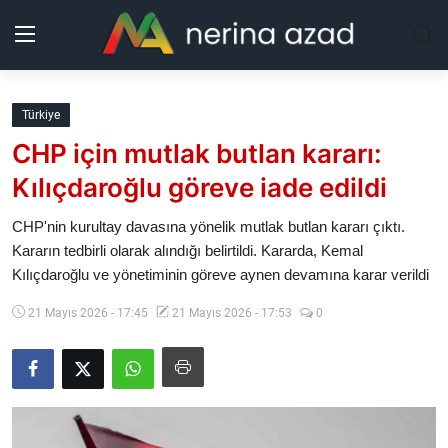
Kurdistan
Türkiye
CHP için mutlak butlan kararı:
Bölgeler
Kılıçdaroğlu göreve iade edildi
Yaşam
CHP'nin kurultay davasına yönelik mutlak butlan kararı çıktı.
Kararın tedbirli olarak alındığı belirtildi. Kararda, Kemal
Güncel
Kılıçdaroğlu ve yönetiminin göreve aynen devamına karar verildi
Analiz
21 Mayıs 2026 - 17:45
21 Mayıs 2026 - 17:53
0
Makaleler
Galeri