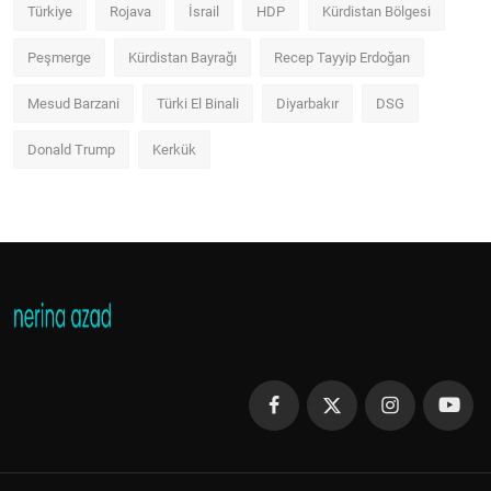
Türkiye
Rojava
İsrail
HDP
Kürdistan Bölgesi
Peşmerge
Kürdistan Bayrağı
Recep Tayyip Erdoğan
Mesud Barzani
Türki El Binali
Diyarbakır
DSG
Donald Trump
Kerkük