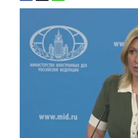
Video
Yazarlar
Arşiv
İletişim
Türkçe
Kurdi