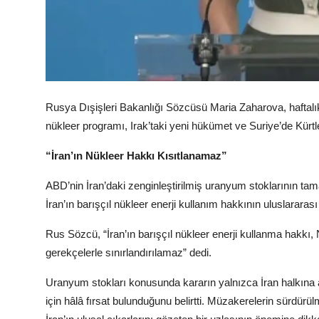
Rusya Dışişleri Bakanlığı Sözcüsü Maria Zaharova, haftalık 
nükleer programı, Irak’taki yeni hükümet ve Suriye’de Kürt
“İran’ın Nükleer Hakkı Kısıtlanamaz”
ABD’nin İran’daki zenginleştirilmiş uranyum stoklarının ta
İran’ın barışçıl nükleer enerji kullanım hakkının uluslarara
Rus Sözcü, “İran’ın barışçıl nükleer enerji kullanma hakk
gerekçelerle sınırlandırılamaz” dedi.
Uranyum stokları konusunda kararın yalnızca İran halkına 
için hâlâ fırsat bulunduğunu belirtti. Müzakerelerin sürdürül