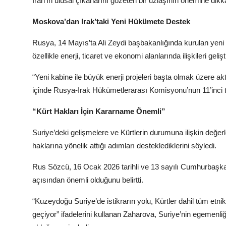
İran’ın ulusal çıkarlarını gözeten bir uzlaşının önemine dikka
Moskova’dan Irak’taki Yeni Hükümete Destek
Rusya, 14 Mayıs’ta Ali Zeydi başbakanlığında kurulan yeni 
özellikle enerji, ticaret ve ekonomi alanlarında ilişkileri geliş
“Yeni kabine ile büyük enerji projeleri başta olmak üzere akti
içinde Rusya-Irak Hükümetlerarası Komisyonu’nun 11’inci to
“Kürt Hakları İçin Kararname Önemli”
Suriye’deki gelişmelere ve Kürtlerin durumuna ilişkin değ
haklarına yönelik attığı adımları desteklediklerini söyledi.
Rus Sözcü, 16 Ocak 2026 tarihli ve 13 sayılı Cumhurbaşkan
açısından önemli olduğunu belirtti.
“Kuzeydoğu Suriye’de istikrarın yolu, Kürtler dahil tüm etnik
geçiyor” ifadelerini kullanan Zaharova, Suriye’nin egemenl