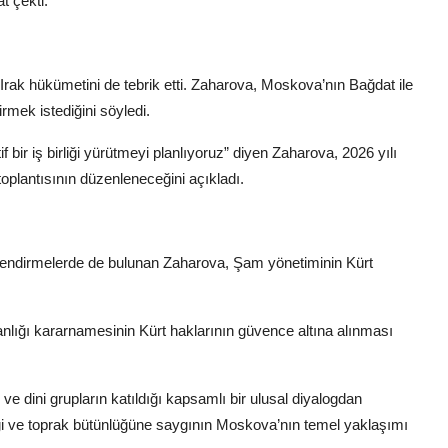
t çekti.
Irak hükümetini de tebrik etti. Zaharova, Moskova’nın Bağdat ile
tirmek istediğini söyledi.
f bir iş birliği yürütmeyi planlıyoruz” diyen Zaharova, 2026 yılı
plantısının düzenleneceğini açıkladı.
erlendirmelerde de bulunan Zaharova, Şam yönetiminin Kürt
lığı kararnamesinin Kürt haklarının güvence altına alınması
 ve dini grupların katıldığı kapsamlı bir ulusal diyalogdan
iği ve toprak bütünlüğüne saygının Moskova’nın temel yaklaşımı