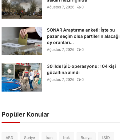
Ağustos 7, 2026
0
SONAR Araştırma anketi: İşte bu
pazar seçim olsa partilerin alacağı
oy oranları...
Ağustos 7, 2026
0
30 ilde IŞİD operasyonu: 104 kişi
gözaltına alındı
Ağustos 7, 2026
0
Popüler Konular
ABD
Suriye
İran
Irak
Rusya
IŞİD