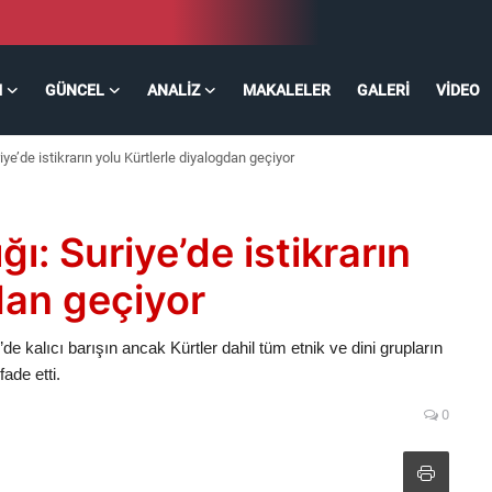
M
GÜNCEL
ANALIZ
MAKALELER
GALERI
VIDEO
iye’de istikrarın yolu Kürtlerle diyalogdan geçiyor
ğı: Suriye’de istikrarın
dan geçiyor
 kalıcı barışın ancak Kürtler dahil tüm etnik ve dini grupların
ade etti.
0