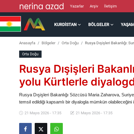
Yazarlar
Arşiv
İletişim
KURDISTAN
BÖLGELER
YAŞA
Kurdistan
Anasayfa
Bölgeler
Orta Doğu
Rusya Dışişleri Bakanlığı: Sur
Bölgeler
Orta Doğu
Yaşam
Rusya Dışişleri Bakanlı
Güncel
yolu Kürtlerle diyalog
Analiz
Rusya Dışişleri Bakanlığı Sözcüsü Maria Zaharova, Suriye’de
temsil edildiği kapsamlı bir diyalogla mümkün olabileceğini if
Makaleler
21 Mayıs 2026 - 17:35
21 Mayıs 2026 - 17:35
Galeri