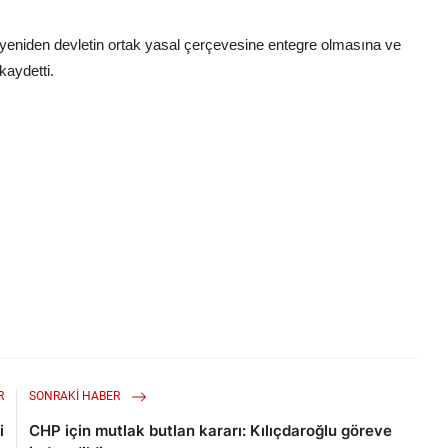
eniden devletin ortak yasal çerçevesine entegre olmasına ve
kaydetti.
R
SONRAKI HABER
i
CHP için mutlak butlan kararı: Kılıçdaroğlu göreve