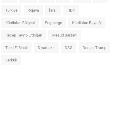
Türkiye
Rojava
İsrail
HDP
Kürdistan Bölgesi
Peşmerge
Kürdistan Bayrağı
Recep Tayyip Erdoğan
Mesud Barzani
Türki El Binali
Diyarbakır
DSG
Donald Trump
Kerkük