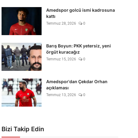
Amedspor golcü ismi kadrosuna
kattı
Temmuz 28, 2026
0
Barış Boyun: PKK yetersiz, yeni
örgüt kuracağız
Temmuz 15, 2026
0
Amedspor'dan Çekdar Orhan
açıklaması
Temmuz 13, 2026
0
Bizi Takip Edin