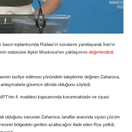
basın toplantısında Rûdaw’ın sorularını yanıtlayarak İran’ın
lerin statüsüne ilişkin Moskova’nın yaklaşımını
değerlendirdi.
mamen tasfiye edilmesi yönündeki taleplerine değinen Zaharova,
sı anlaşmalarla güvence altında olduğunu söyledi.
ı, NPT’nin 4. maddesi kapsamında korunmaktadır ve siyasi
ait olduğunu savunan Zaharova, taraflar arasında siyasi çözüm
mesinin bölgedeki gerilimi azaltacağını ifade eden Rus yetkili,