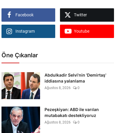
Facebook
Twitter
Instagram
Youtube
Öne Çıkanlar
Abdulkadir Selvi'nin 'Demirtaş'
iddiasına yalanlama
Ağustos 8, 2026
0
Pezeşkiyan: ABD ile varılan
mutabakatı destekliyoruz
Ağustos 8, 2026
0