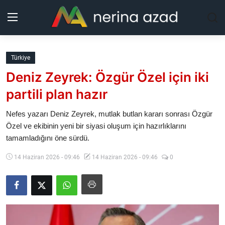
Kurdistan
Türkiye
Deniz Zeyrek: Özgür Özel için iki
Bölgeler
partili plan hazır
Yaşam
Nefes yazarı Deniz Zeyrek, mutlak butlan kararı sonrası Özgür
Özel ve ekibinin yeni bir siyasi oluşum için hazırlıklarını
Güncel
tamamladığını öne sürdü.
Analiz
14 Haziran 2026 - 09:46
14 Haziran 2026 - 09:46
0
Makaleler
Galeri