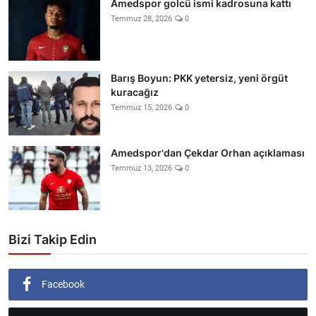
Amedspor golcü ismi kadrosuna kattı
Temmuz 28, 2026
0
Barış Boyun: PKK yetersiz, yeni örgüt
kuracağız
Temmuz 15, 2026
0
Amedspor'dan Çekdar Orhan açıklaması
Temmuz 13, 2026
0
Bizi Takip Edin
Facebook