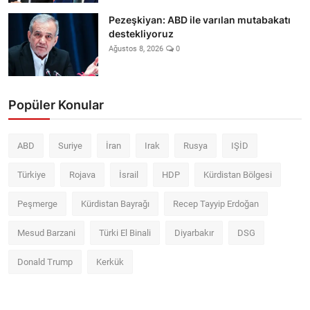
Pezeşkiyan: ABD ile varılan mutabakatı
destekliyoruz
Ağustos 8, 2026
0
Popüler Konular
ABD
Suriye
İran
Irak
Rusya
IŞİD
Türkiye
Rojava
İsrail
HDP
Kürdistan Bölgesi
Peşmerge
Kürdistan Bayrağı
Recep Tayyip Erdoğan
Mesud Barzani
Türki El Binali
Diyarbakır
DSG
Donald Trump
Kerkük