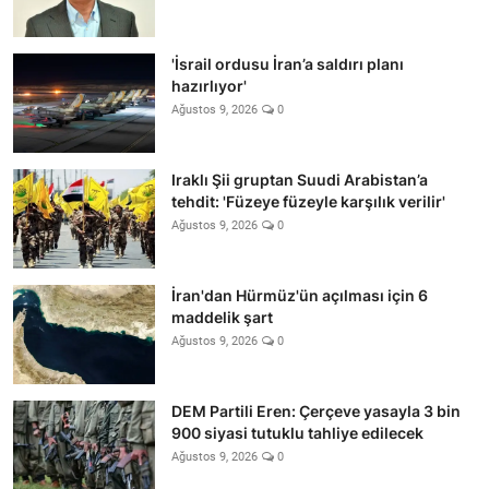
'İsrail ordusu İran’a saldırı planı
hazırlıyor'
Ağustos 9, 2026
0
Iraklı Şii gruptan Suudi Arabistan’a
tehdit: 'Füzeye füzeyle karşılık verilir'
Ağustos 9, 2026
0
İran'dan Hürmüz'ün açılması için 6
maddelik şart
Ağustos 9, 2026
0
DEM Partili Eren: Çerçeve yasayla 3 bin
900 siyasi tutuklu tahliye edilecek
Ağustos 9, 2026
0