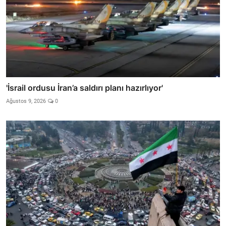
'İsrail ordusu İran’a saldırı planı hazırlıyor'
Ağustos 9, 2026
0