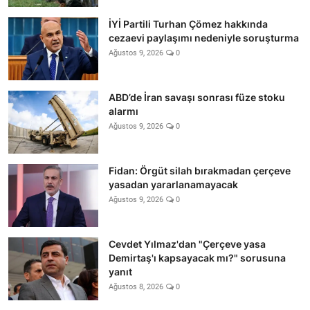
İYİ Partili Turhan Çömez hakkında
cezaevi paylaşımı nedeniyle soruşturma
Ağustos 9, 2026
0
ABD’de İran savaşı sonrası füze stoku
alarmı
Ağustos 9, 2026
0
Fidan: Örgüt silah bırakmadan çerçeve
yasadan yararlanamayacak
Ağustos 9, 2026
0
Cevdet Yılmaz'dan "Çerçeve yasa
Demirtaş'ı kapsayacak mı?" sorusuna
yanıt
Ağustos 8, 2026
0