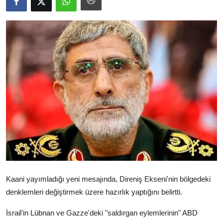
Video
Yazarlar
Arşiv
İletişim
Türkçe
Kurdi
Kaani yayımladığı yeni mesajında, Direniş Ekseni'nin bölgedeki
denklemleri değiştirmek üzere hazırlık yaptığını belirtti.
İsrail'in Lübnan ve Gazze'deki "saldırgan eylemlerinin" ABD