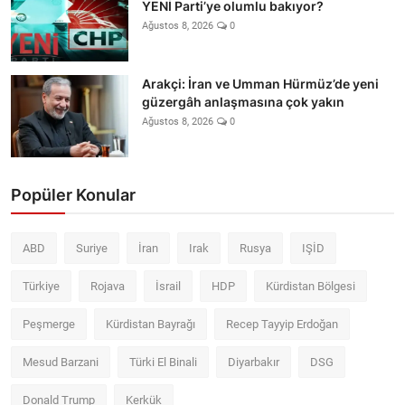
YENİ Parti’ye olumlu bakıyor?
Ağustos 8, 2026
0
Arakçi: İran ve Umman Hürmüz’de yeni
güzergâh anlaşmasına çok yakın
Ağustos 8, 2026
0
Popüler Konular
ABD
Suriye
İran
Irak
Rusya
IŞİD
Türkiye
Rojava
İsrail
HDP
Kürdistan Bölgesi
Peşmerge
Kürdistan Bayrağı
Recep Tayyip Erdoğan
Mesud Barzani
Türki El Binali
Diyarbakır
DSG
Donald Trump
Kerkük