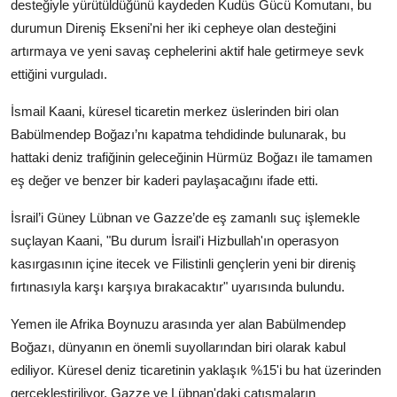
desteğiyle yürütüldüğünü kaydeden Kudüs Gücü Komutanı, bu
durumun Direniş Ekseni'ni her iki cepheye olan desteğini
artırmaya ve yeni savaş cephelerini aktif hale getirmeye sevk
ettiğini vurguladı.
İsmail Kaani, küresel ticaretin merkez üslerinden biri olan
Babülmendep Boğazı’nı kapatma tehdidinde bulunarak, bu
hattaki deniz trafiğinin geleceğinin Hürmüz Boğazı ile tamamen
eş değer ve benzer bir kaderi paylaşacağını ifade etti.
İsrail’i Güney Lübnan ve Gazze’de eş zamanlı suç işlemekle
suçlayan Kaani, "Bu durum İsrail'i Hizbullah'ın operasyon
kasırgasının içine itecek ve Filistinli gençlerin yeni bir direniş
fırtınasıyla karşı karşıya bırakacaktır" uyarısında bulundu.
Yemen ile Afrika Boynuzu arasında yer alan Babülmendep
Boğazı, dünyanın en önemli suyollarından biri olarak kabul
ediliyor. Küresel deniz ticaretinin yaklaşık %15'i bu hat üzerinden
gerçekleştiriliyor. Gazze ve Lübnan'daki çatışmaların