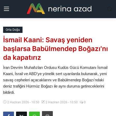
Kurdistan
Orta Doğu
İsmail Kaani: Savaş yeniden
Bölgeler
başlarsa Babülmendep Boğazı'nı
Yaşam
da kapatırız
Güncel
İran Devrim Muhafızları Ordusu Kudüs Gücü Komutanı İsmail
Kaani, İsrail ve ABD'ye yönelik sert uyarılarda bulunarak, yeni
savaş cepheleri açacaklarını ve Babülmendep Boğazı'ndaki
Analiz
deniz trafiğini Hürmüz Boğazı ile aynı duruma getireceklerini
bildirdi.
Makaleler
2 Haziran 2026 - 10:50
2 Haziran 2026 - 10:50
0
Galeri