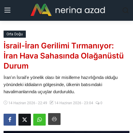
Kurdistan
Orta Doğu
İsrail-İran Gerilimi Tırmanıyor:
Bölgeler
İran Hava Sahasında Olağanüstü
Yaşam
Durum
Güncel
İran'ın İsrail'e yönelik olası bir misilleme hazırlığında olduğu
yönündeki iddiaların gölgesinde, ülkenin batısındaki
havalimanlarında uçuşlar durduruldu.
Analiz
14 Haziran 2026 - 22:49
14 Haziran 2026 - 23:04
0
Makaleler
Galeri