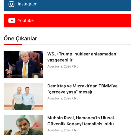
Instagram
Youtube
Öne Çıkanlar
WSJ: Trump, nükleer anlaşmadan
vazgeçebilir
Ağustos 9, 2026
0
Demirtaş ve Mızraklı’dan TBMM’ye
“çerçeve yasa” mesajı
Ağustos 9, 2026
0
Muhsin Rızai, Hamaney’in Ulusal
Güvenlik Konseyi temsilcisi oldu
Ağustos 9, 2026
0