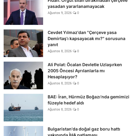
Fidan: Örgüt silah bırakmadan çerçeve
yasadan yararlanamayacak
Ağustos 9, 2026
0
Cevdet Yılmaz'dan "Çerçeve yasa
Demirtaş'ı kapsayacak mı?" sorusuna
yanıt
Ağustos 8, 2026
0
Ali Polat: Öcalan Devletle Uzlaşırken
2005 Öncesi Ayrılanlarla mı
Hesaplaşıyor?
Ağustos 8, 2026
0
BAE: İran, Hürmüz Boğazı’nda gemimizi
füzeyle hedef aldı
Ağustos 8, 2026
0
Bulgaristan'da doğal gaz boru hattı
yakınında İHA patlaması