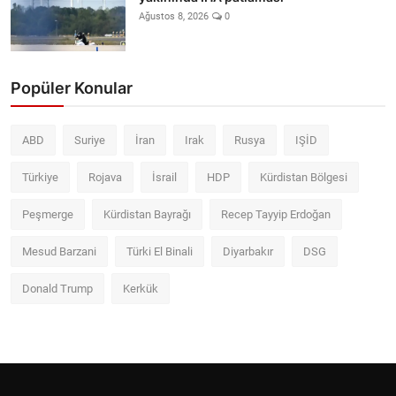
Ağustos 8, 2026
0
Popüler Konular
ABD
Suriye
İran
Irak
Rusya
IŞİD
Türkiye
Rojava
İsrail
HDP
Kürdistan Bölgesi
Peşmerge
Kürdistan Bayrağı
Recep Tayyip Erdoğan
Mesud Barzani
Türki El Binali
Diyarbakır
DSG
Donald Trump
Kerkük