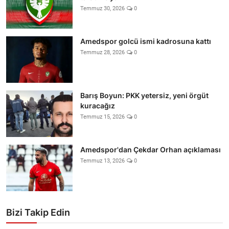
Temmuz 30, 2026
0
Amedspor golcü ismi kadrosuna kattı
Temmuz 28, 2026
0
Barış Boyun: PKK yetersiz, yeni örgüt
kuracağız
Temmuz 15, 2026
0
Amedspor'dan Çekdar Orhan açıklaması
Temmuz 13, 2026
0
Bizi Takip Edin