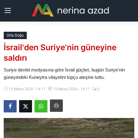
Kurdistan
Orta Doğu
İsrail'den Suriye'nin güneyine
Bölgeler
saldırı
Yaşam
Suriye devlet medyasına göre İsrail güçleri, bugün Suriye'nin
güneyindeki Kuneytra vilayetini topçu ateşine tuttu.
Güncel
19 Mayıs 2026 - 14:11
19 Mayıs 2026 - 14:11
0
Analiz
Makaleler
Galeri