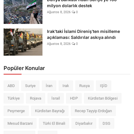
milyon dolarlık destek
Ağustos 8, 2026
0
Irak’taki İslami Direniş’ten misilleme
açıklaması: Saldırılar askıya alındı
Ağustos 8, 2026
0
Popüler Konular
ABD
Suriye
İran
Irak
Rusya
IŞİD
Türkiye
Rojava
İsrail
HDP
Kürdistan Bölgesi
Peşmerge
Kürdistan Bayrağı
Recep Tayyip Erdoğan
Mesud Barzani
Türki El Binali
Diyarbakır
DSG