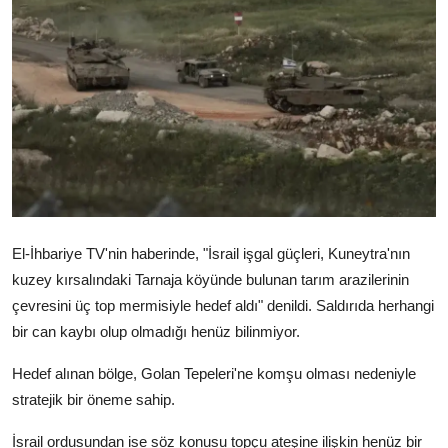
Video
Yazarlar
Arşiv
İletişim
Türkçe
Kurdi
El-İhbariye TV'nin haberinde, "İsrail işgal güçleri, Kuneytra'nın
kuzey kırsalındaki Tarnaja köyünde bulunan tarım arazilerinin
çevresini üç top mermisiyle hedef aldı" denildi. Saldırıda herhangi
bir can kaybı olup olmadığı henüz bilinmiyor.
Hedef alınan bölge, Golan Tepeleri'ne komşu olması nedeniyle
stratejik bir öneme sahip.
İsrail ordusundan ise söz konusu topçu ateşine ilişkin henüz bir