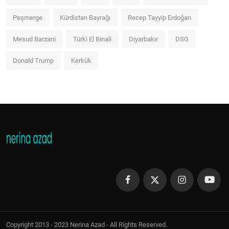
Peşmerge
Kürdistan Bayrağı
Recep Tayyip Erdoğan
Mesud Barzani
Türki El Binali
Diyarbakır
DSG
Donald Trump
Kerkük
Copyright 2013 - 2023 Nerina Azad - All Rights Reserved.