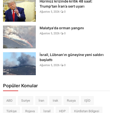
Hürmüz krizinde kritik 48 saat:
Trump’tan İran’a sert uyarı
Ağustos 5, 2026
0
Malatya'da orman yangını
Ağustos 5, 2026
0
İsrail, Lübnan’ın güneyine yeni saldırı
başlattı
Ağustos 5, 2026
0
Popüler Konular
ABD
Suriye
İran
Irak
Rusya
IŞİD
Türkiye
Rojava
İsrail
HDP
Kürdistan Bölgesi