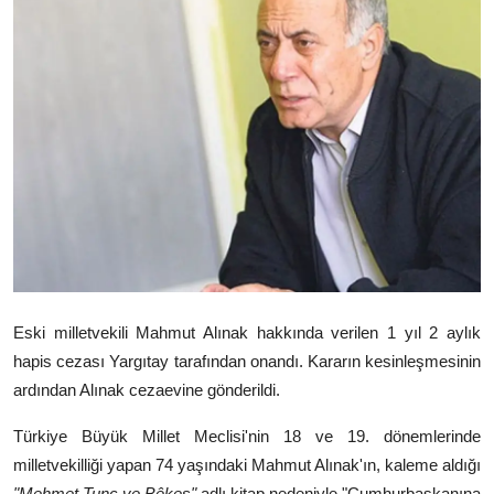
Video
Yazarlar
Arşiv
İletişim
Türkçe
Kurdi
Eski milletvekili Mahmut Alınak hakkında verilen 1 yıl 2 aylık
hapis cezası Yargıtay tarafından onandı. Kararın kesinleşmesinin
ardından Alınak cezaevine gönderildi.
Türkiye Büyük Millet Meclisi'nin 18 ve 19. dönemlerinde
milletvekilliği yapan 74 yaşındaki Mahmut Alınak'ın, kaleme aldığı
"Mehmet Tunç ve Bêkes"
adlı kitap nedeniyle "Cumhurbaşkanına