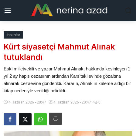
Kurdistan
İnsanlar
Kürt siyasetçi Mahmut Alınak
Bölgeler
tutuklandı
Yaşam
Eski milletvekili ve yazar Mahmut Alınak, hakkında kesinleşen 1
yıl 2 ay hapis cezasının ardından Kars'taki evinde gözaltına
Güncel
alınarak cezaevine gönderildi. Kararın, Alınak'ın kaleme aldığı bir
kitap nedeniyle verildiği belirtildi.
Analiz
4 Haziran 2026 - 20:47
4 Haziran 2026 - 20:47
0
Makaleler
Galeri