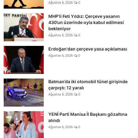
Ağustos 6, 2026
0
MHP’li Feti Yıldız: Çerçeve yasanın
430’un üzerinde oyla kabul edilmesi
bekleniyor
Ağustos 6, 2026
0
Erdoğan'dan çerçeve yasa açıklaması
Ağustos 6, 2026
0
Batman’da iki otomobil tünel girişinde
çarpıştı: 12 yaralı
Ağustos 6, 2026
0
YENİ Parti Manisa İl Başkanı gözaltına
alındı
Ağustos 6, 2026
0