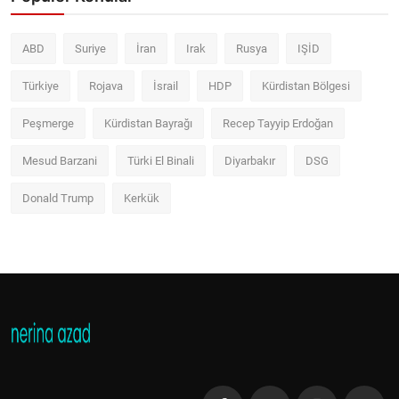
ABD
Suriye
İran
Irak
Rusya
IŞİD
Türkiye
Rojava
İsrail
HDP
Kürdistan Bölgesi
Peşmerge
Kürdistan Bayrağı
Recep Tayyip Erdoğan
Mesud Barzani
Türki El Binali
Diyarbakır
DSG
Donald Trump
Kerkük