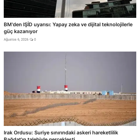
BM'den IŞİD uyarısı: Yapay zeka ve dijital teknolojilerle
güç kazanıyor
Ağustos 6, 2026
0
Irak Ordusu: Suriye sınırındaki askeri hareketlilik
Bağdat'ın talebiyle gerçekleşti