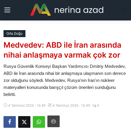
Kurdistan
Orta Doğu
Medvedev: ABD ile İran arasında
Bölgeler
nihai anlaşmaya varmak çok zor
Yaşam
Rusya Güvenlik Konseyi Başkan Yardımcısı Dmitriy Medvedev,
ABD ile İran arasında nihai bir anlaşmaya ulaşmanın son derece
Güncel
zor olduğunu söyledi. Medvedev, Rusya'nın İran'ın nükleer
materyalleri konusunda barışçıl çözüm önerileri sunduğunu
Analiz
belirtti.
Makaleler
4 Temmuz 2026 - 16:49
4 Temmuz 2026 - 16:49
0
Galeri