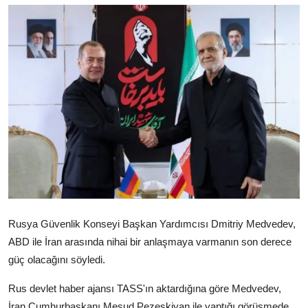
Video
Yazarlar
Arşiv
İletişim
Türkçe
Kurdi
Rusya Güvenlik Konseyi Başkan Yardımcısı Dmitriy Medvedev,
ABD ile İran arasında nihai bir anlaşmaya varmanın son derece
güç olacağını söyledi.
Rus devlet haber ajansı TASS'ın aktardığına göre Medvedev,
İran Cumhurbaşkanı Mesud Pezeşkiyan ile yaptığı görüşmede