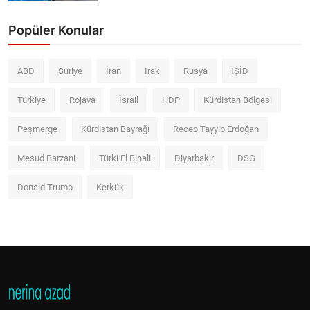
Popüler Konular
ABD
Suriye
İran
Irak
Rusya
IŞİD
Türkiye
Rojava
İsrail
HDP
Kürdistan Bölgesi
Peşmerge
Kürdistan Bayrağı
Recep Tayyip Erdoğan
Mesud Barzani
Türki El Binali
Diyarbakır
DSG
Donald Trump
Kerkük