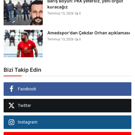
Barış Boyun: PKK yetersiz, yeni örgüt
kuracağız
Temmuz 15, 2026
0
Amedspor'dan Çekdar Orhan açıklaması
Temmuz 13, 2026
0
Bizi Takip Edin
Facebook
Twitter
Instagram