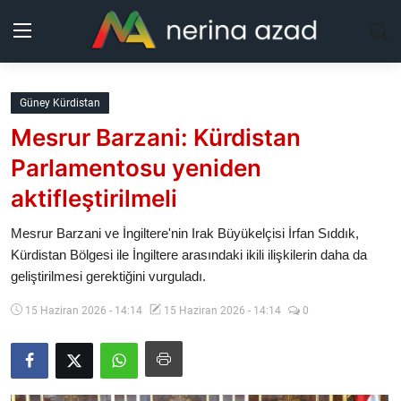
Kurdistan
Güney Kürdistan
Mesrur Barzani: Kürdistan
Bölgeler
Parlamentosu yeniden
Yaşam
aktifleştirilmeli
Güncel
Mesrur Barzani ve İngiltere'nin Irak Büyükelçisi İrfan Sıddık,
Kürdistan Bölgesi ile İngiltere arasındaki ikili ilişkilerin daha da
geliştirilmesi gerektiğini vurguladı.
Analiz
15 Haziran 2026 - 14:14
15 Haziran 2026 - 14:14
0
Makaleler
Galeri