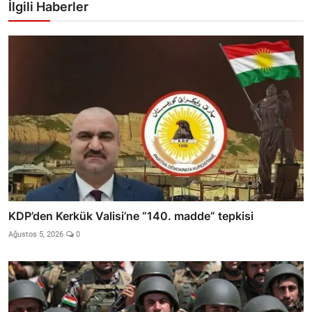
İlgili Haberler
KDP’den Kerkük Valisi’ne “140. madde” tepkisi
Ağustos 5, 2026
0