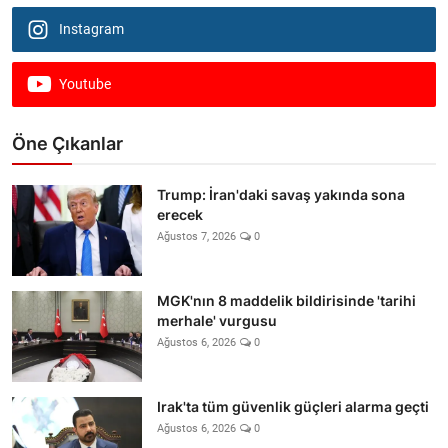
Instagram
Youtube
Öne Çıkanlar
Trump: İran'daki savaş yakında sona
erecek
Ağustos 7, 2026
0
MGK'nın 8 maddelik bildirisinde 'tarihi
merhale' vurgusu
Ağustos 6, 2026
0
Irak'ta tüm güvenlik güçleri alarma geçti
Ağustos 6, 2026
0