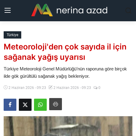
Kurdistan
Türkiye
Meteoroloji'den çok sayıda il için
Bölgeler
sağanak yağış uyarısı
Yaşam
Türkiye Meteoroloji Genel Müdürlüğü’nün raporuna göre birçok
ilde gök gürültülü sağanak yağış bekleniyor.
Güncel
2 Haziran 2026 - 09:23
2 Haziran 2026 - 09:23
0
Analiz
Makaleler
Galeri