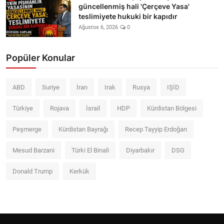
güncellenmiş hali 'Çerçeve Yasa'
teslimiyete hukuki bir kapıdır
Ağustos 6, 2026
0
Popüler Konular
ABD
Suriye
İran
Irak
Rusya
IŞİD
Türkiye
Rojava
İsrail
HDP
Kürdistan Bölgesi
Peşmerge
Kürdistan Bayrağı
Recep Tayyip Erdoğan
Mesud Barzani
Türki El Binali
Diyarbakır
DSG
Donald Trump
Kerkük