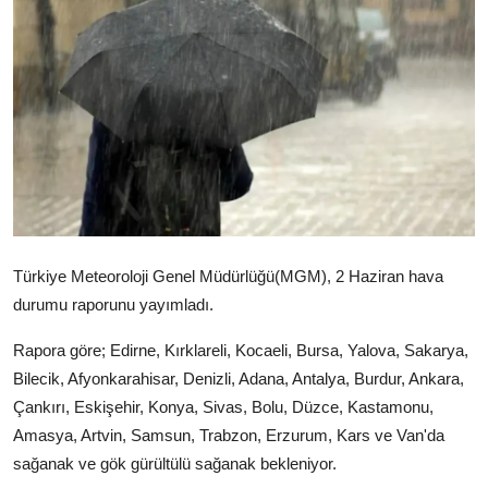
Video
Yazarlar
Arşiv
İletişim
Türkçe
Kurdi
Türkiye Meteoroloji Genel Müdürlüğü(MGM), 2 Haziran hava
durumu raporunu yayımladı.
Rapora göre; Edirne, Kırklareli, Kocaeli, Bursa, Yalova, Sakarya,
Bilecik, Afyonkarahisar, Denizli, Adana, Antalya, Burdur, Ankara,
Çankırı, Eskişehir, Konya, Sivas, Bolu, Düzce, Kastamonu,
Amasya, Artvin, Samsun, Trabzon, Erzurum, Kars ve Van'da
sağanak ve gök gürültülü sağanak bekleniyor.