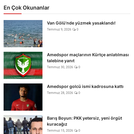
En Çok Okunanlar
Van Gölü'nde yüzmek yasaklandı!
Temmuz 9, 2026
0
Amedspor maçlarının Kürtçe anlatılması
talebine yanıt
Temmuz 30, 2026
0
Amedspor golcü ismi kadrosuna kattı
Temmuz 28, 2026
0
Barış Boyun: PKK yetersiz, yeni örgüt
kuracağız
Temmuz 15, 2026
0