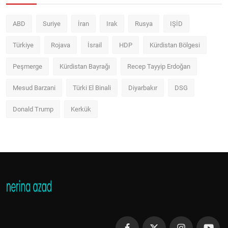
ABD
Suriye
İran
Irak
Rusya
IŞİD
Türkiye
Rojava
İsrail
HDP
Kürdistan Bölgesi
Peşmerge
Kürdistan Bayrağı
Recep Tayyip Erdoğan
Mesud Barzani
Türki El Binali
Diyarbakır
DSG
Donald Trump
Kerkük