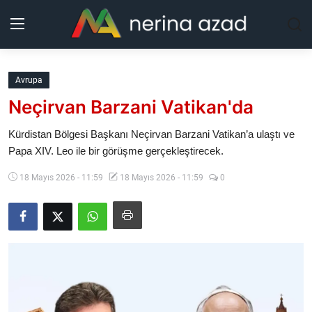
Kurdistan
Avrupa
Neçirvan Barzani Vatikan'da
Bölgeler
Kürdistan Bölgesi Başkanı Neçirvan Barzani Vatikan’a ulaştı ve
Yaşam
Papa XIV. Leo ile bir görüşme gerçekleştirecek.
18 Mayıs 2026 - 11:59
18 Mayıs 2026 - 11:59
0
Güncel
Analiz
Makaleler
Galeri