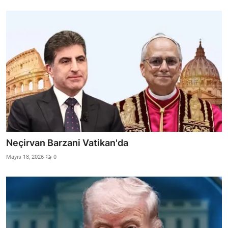
Video
Yazarlar
Arşiv
İletişim
Türkçe
Kurdi
Neçirvan Barzani Vatikan'da
Mayıs 18, 2026
0