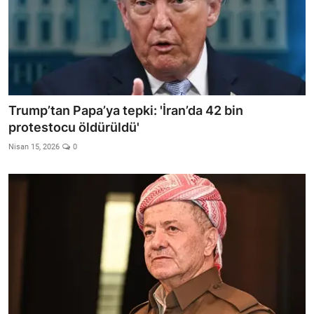
Trump’tan Papa’ya tepki: 'İran’da 42 bin
protestocu öldürüldü'
Nisan 15, 2026
0