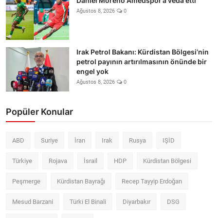
Daniel Moreno Amedspor’a veda etti
Ağustos 8, 2026
0
Irak Petrol Bakanı: Kürdistan Bölgesi’nin
petrol payının artırılmasının önünde bir
engel yok
Ağustos 8, 2026
0
Popüler Konular
ABD
Suriye
İran
Irak
Rusya
IŞİD
Türkiye
Rojava
İsrail
HDP
Kürdistan Bölgesi
Peşmerge
Kürdistan Bayrağı
Recep Tayyip Erdoğan
Mesud Barzani
Türki El Binali
Diyarbakır
DSG