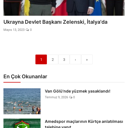
Ukrayna Devlet Başkanı Zelenski, İtalya'da
Mayıs 13, 2023
0
1
2
3
›
»
En Çok Okunanlar
Van Gölü'nde yüzmek yasaklandı!
Temmuz 9, 2026
0
Amedspor maçlarının Kürtçe anlatılması
talebine yanıt