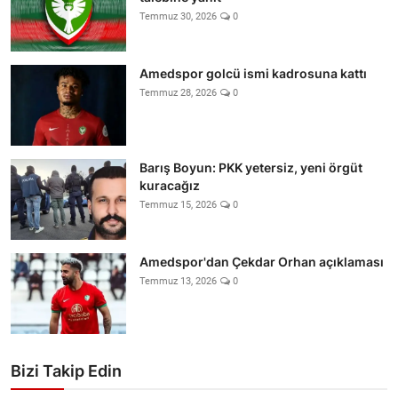
Temmuz 30, 2026
0
Amedspor golcü ismi kadrosuna kattı
Temmuz 28, 2026
0
Barış Boyun: PKK yetersiz, yeni örgüt
kuracağız
Temmuz 15, 2026
0
Amedspor'dan Çekdar Orhan açıklaması
Temmuz 13, 2026
0
Bizi Takip Edin