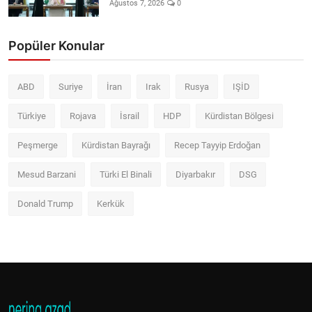
Ağustos 7, 2026
0
Popüler Konular
ABD
Suriye
İran
Irak
Rusya
IŞİD
Türkiye
Rojava
İsrail
HDP
Kürdistan Bölgesi
Peşmerge
Kürdistan Bayrağı
Recep Tayyip Erdoğan
Mesud Barzani
Türki El Binali
Diyarbakır
DSG
Donald Trump
Kerkük