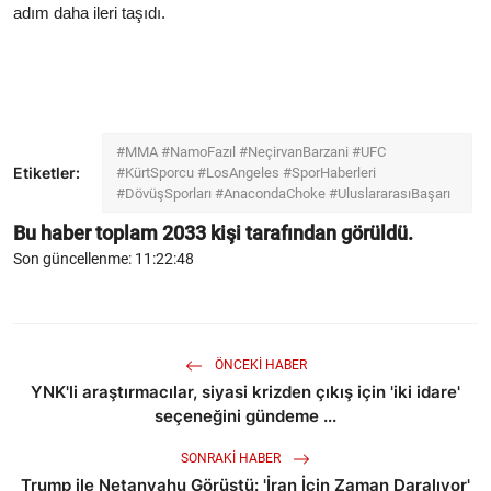
adım daha ileri taşıdı.
#MMA #NamoFazıl #NeçirvanBarzani #UFC
Etiketler:
#KürtSporcu #LosAngeles #SporHaberleri
#DövüşSporları #AnacondaChoke #UluslararasıBaşarı
Bu haber toplam
2033
kişi tarafından görüldü.
Son güncellenme: 11:22:48
ÖNCEKI HABER
YNK'li araştırmacılar, siyasi krizden çıkış için 'iki idare'
seçeneğini gündeme ...
SONRAKI HABER
Trump ile Netanyahu Görüştü: 'İran İçin Zaman Daralıyor'