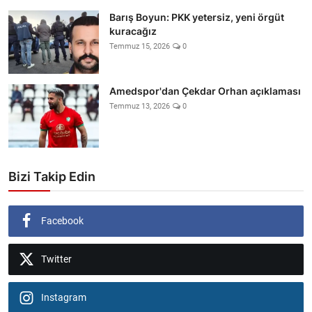
Barış Boyun: PKK yetersiz, yeni örgüt
kuracağız
Temmuz 15, 2026
0
Amedspor'dan Çekdar Orhan açıklaması
Temmuz 13, 2026
0
Bizi Takip Edin
Facebook
Twitter
Instagram