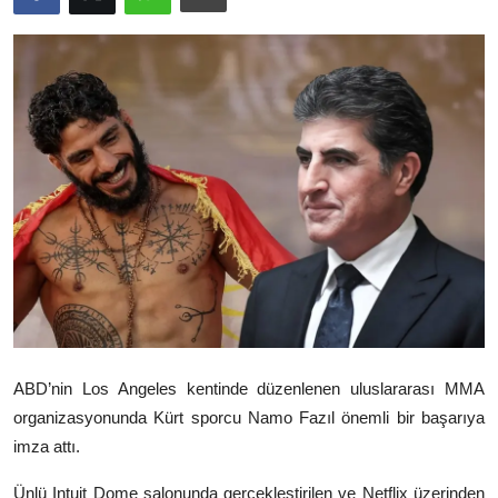
Video
Yazarlar
Arşiv
İletişim
Türkçe
Kurdi
ABD’nin
Los Angeles
kentinde düzenlenen uluslararası MMA
organizasyonunda Kürt sporcu Namo Fazıl önemli bir başarıya
imza attı.
Ünlü Intuit Dome salonunda gerçekleştirilen ve Netflix üzerinden