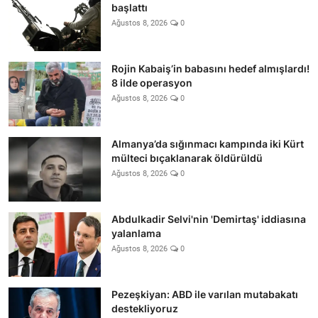
başlattı
Ağustos 8, 2026
0
Rojin Kabaiş’in babasını hedef almışlardı!
8 ilde operasyon
Ağustos 8, 2026
0
Almanya’da sığınmacı kampında iki Kürt
mülteci bıçaklanarak öldürüldü
Ağustos 8, 2026
0
Abdulkadir Selvi'nin 'Demirtaş' iddiasına
yalanlama
Ağustos 8, 2026
0
Pezeşkiyan: ABD ile varılan mutabakatı
destekliyoruz