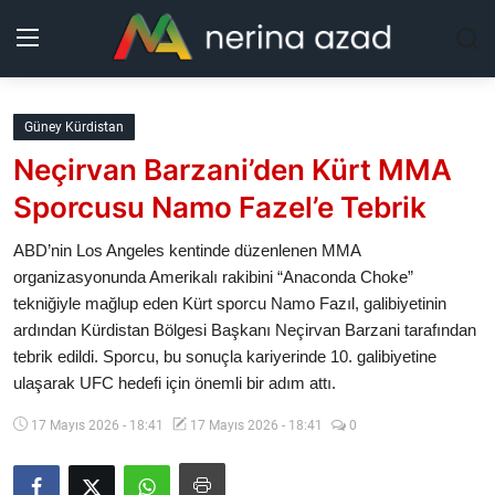
Kurdistan
Güney Kürdistan
Neçirvan Barzani’den Kürt MMA
Bölgeler
Sporcusu Namo Fazel’e Tebrik
Yaşam
ABD’nin Los Angeles kentinde düzenlenen MMA
organizasyonunda Amerikalı rakibini “Anaconda Choke”
Güncel
tekniğiyle mağlup eden Kürt sporcu Namo Fazıl, galibiyetinin
ardından Kürdistan Bölgesi Başkanı Neçirvan Barzani tarafından
Analiz
tebrik edildi. Sporcu, bu sonuçla kariyerinde 10. galibiyetine
ulaşarak UFC hedefi için önemli bir adım attı.
Makaleler
17 Mayıs 2026 - 18:41
17 Mayıs 2026 - 18:41
0
Galeri