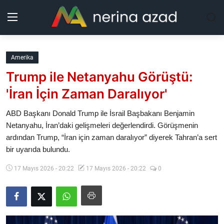
Kurdistan
Amerika
Trump ile Netanyahu Görüştü:
Bölgeler
'İran İçin Zaman Daralıyor'
Yaşam
ABD Başkanı Donald Trump ile İsrail Başbakanı Benjamin
Netanyahu, İran’daki gelişmeleri değerlendirdi. Görüşmenin
Güncel
ardından Trump, “İran için zaman daralıyor” diyerek Tahran’a sert
bir uyarıda bulundu.
Analiz
17 Mayıs 2026 - 20:22
17 Mayıs 2026 - 20:22
0
Makaleler
Galeri