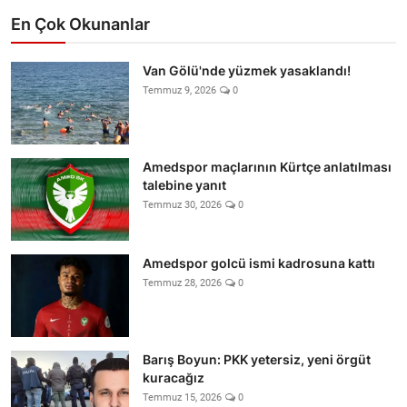
En Çok Okunanlar
Van Gölü'nde yüzmek yasaklandı!
Temmuz 9, 2026
0
Amedspor maçlarının Kürtçe anlatılması
talebine yanıt
Temmuz 30, 2026
0
Amedspor golcü ismi kadrosuna kattı
Temmuz 28, 2026
0
Barış Boyun: PKK yetersiz, yeni örgüt
kuracağız
Temmuz 15, 2026
0