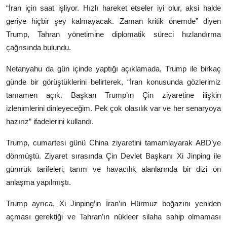
“İran için saat işliyor. Hızlı hareket etseler iyi olur, aksi halde
geriye hiçbir şey kalmayacak. Zaman kritik önemde” diyen
Trump, Tahran yönetimine diplomatik süreci hızlandırma
çağrısında bulundu.
Netanyahu da gün içinde yaptığı açıklamada, Trump ile birkaç
günde bir görüştüklerini belirterek, “İran konusunda gözlerimiz
tamamen açık. Başkan Trump’ın Çin ziyaretine ilişkin
izlenimlerini dinleyeceğim. Pek çok olasılık var ve her senaryoya
hazırız” ifadelerini kullandı.
Trump, cumartesi günü
China
ziyaretini tamamlayarak ABD’ye
dönmüştü. Ziyaret sırasında Çin Devlet Başkanı
Xi Jinping
ile
gümrük tarifeleri, tarım ve havacılık alanlarında bir dizi ön
anlaşma yapılmıştı.
Trump ayrıca, Xi Jinping’in İran’ın
Hürmuz boğazını
yeniden
açması gerektiği ve Tahran’ın nükleer silaha sahip olmaması