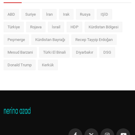
ABD
Suriye
İran
Irak
Rusya
IŞİD
Türkiye
Rojava
İsrail
HDP
Kürdistan Bölgesi
Peşmerge
Kürdistan Bayrağı
Recep Tayyip Erdoğan
Mesud Barzani
Türki El Binali
Diyarbakır
DSG
Donald Trump
Kerkük