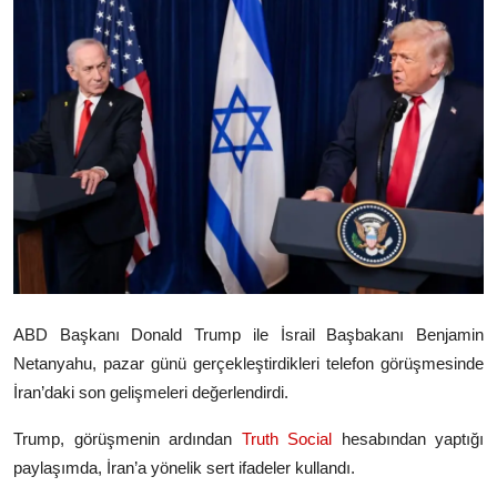
Video
Yazarlar
Arşiv
İletişim
Türkçe
Kurdi
ABD Başkanı
Donald Trump
ile İsrail Başbakanı
Benjamin
Netanyahu
, pazar günü gerçekleştirdikleri telefon görüşmesinde
İran’daki son gelişmeleri değerlendirdi.
Trump, görüşmenin ardından
Truth Social
hesabından yaptığı
paylaşımda, İran’a yönelik sert ifadeler kullandı.