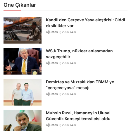
Öne Çıkanlar
Kandil’den Çerçeve Yasa eleştirisi: Ciddi
eksiklikler var
Ağustos 9, 2026
0
WSJ: Trump, nükleer anlaşmadan
vazgeçebilir
Ağustos 9, 2026
0
Demirtaş ve Mızraklı’dan TBMM’ye
“çerçeve yasa” mesajı
Ağustos 9, 2026
0
Muhsin Rızai, Hamaney’in Ulusal
Güvenlik Konseyi temsilcisi oldu
Ağustos 9, 2026
0