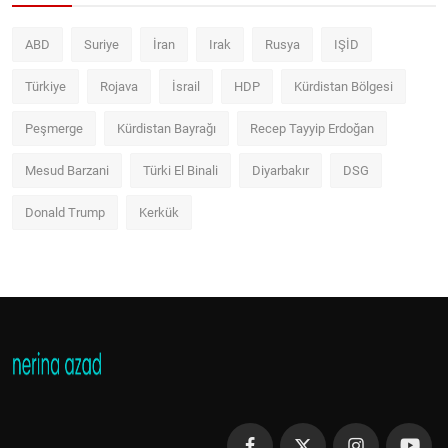
ABD
Suriye
İran
Irak
Rusya
IŞİD
Türkiye
Rojava
İsrail
HDP
Kürdistan Bölgesi
Peşmerge
Kürdistan Bayrağı
Recep Tayyip Erdoğan
Mesud Barzani
Türki El Binali
Diyarbakır
DSG
Donald Trump
Kerkük