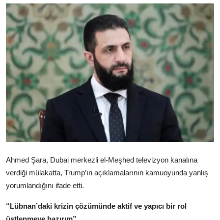
Video
Yazarlar
Arşiv
İletişim
Türkçe
Kurdi
Ahmed Şara, Dubai merkezli el-Meşhed televizyon kanalına
verdiği mülakatta, Trump’ın açıklamalarının kamuoyunda yanlış
yorumlandığını ifade etti.
“Lübnan’daki krizin çözümünde aktif ve yapıcı bir rol
üstlenmeye hazırım”