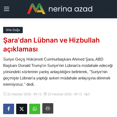
Kurdistan
Orta Doğu
Şara'dan Lübnan ve Hizbullah
Bölgeler
açıklaması
Yaşam
Suriye Geçiş Hükümeti Cumhurbaşkanı Ahmed Şara, ABD
Başkanı Donald Trump’ın Suriye’nin Lübnan’a müdahale edeceği
Güncel
yönündeki sözlerinin yanlış anlaşıldığını belirterek, "Suriye'nin
geçmişte Lübnan'a yaptığı askeri müdahale anlayışına dönmek
Analiz
istemiyoruz." dedi.
Makaleler
22 Haziran 2026 - 09:12
22 Haziran 2026 - 09:12
0
Galeri