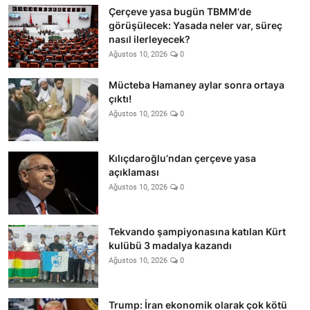
Çerçeve yasa bugün TBMM'de
görüşülecek: Yasada neler var, süreç
nasıl ilerleyecek?
Ağustos 10, 2026
0
Mücteba Hamaney aylar sonra ortaya
çıktı!
Ağustos 10, 2026
0
Kılıçdaroğlu’ndan çerçeve yasa
açıklaması
Ağustos 10, 2026
0
Tekvando şampiyonasına katılan Kürt
kulübü 3 madalya kazandı
Ağustos 10, 2026
0
Trump: İran ekonomik olarak çok kötü