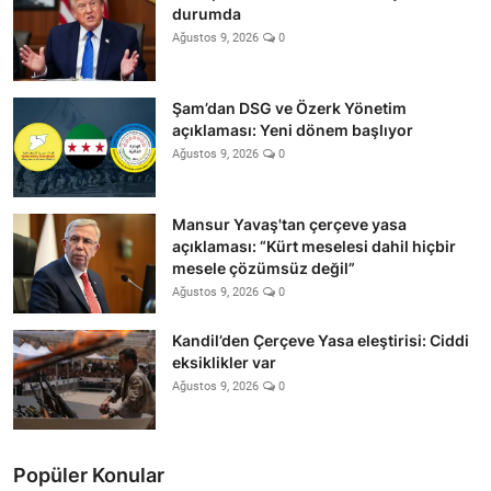
durumda
Ağustos 9, 2026
0
Şam’dan DSG ve Özerk Yönetim
açıklaması: Yeni dönem başlıyor
Ağustos 9, 2026
0
Mansur Yavaş'tan çerçeve yasa
açıklaması: “Kürt meselesi dahil hiçbir
mesele çözümsüz değil”
Ağustos 9, 2026
0
Kandil’den Çerçeve Yasa eleştirisi: Ciddi
eksiklikler var
Ağustos 9, 2026
0
Popüler Konular