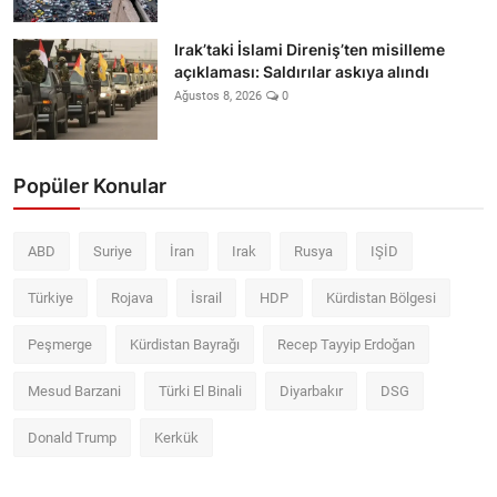
Irak’taki İslami Direniş’ten misilleme
açıklaması: Saldırılar askıya alındı
Ağustos 8, 2026
0
Popüler Konular
ABD
Suriye
İran
Irak
Rusya
IŞİD
Türkiye
Rojava
İsrail
HDP
Kürdistan Bölgesi
Peşmerge
Kürdistan Bayrağı
Recep Tayyip Erdoğan
Mesud Barzani
Türki El Binali
Diyarbakır
DSG
Donald Trump
Kerkük