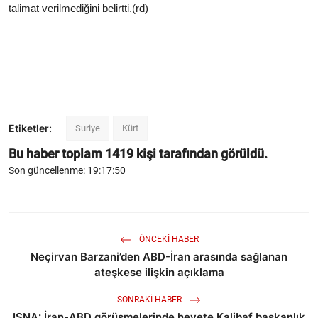
talimat verilmediğini belirtti.(rd)
Etiketler:
Suriye
Kürt
Bu haber toplam
1419
kişi tarafından görüldü.
Son güncellenme: 19:17:50
ÖNCEKI HABER
Neçirvan Barzani’den ABD-İran arasında sağlanan
ateşkese ilişkin açıklama
SONRAKI HABER
ISNA: İran-ABD görüşmelerinde heyete Kalibaf başkanlık