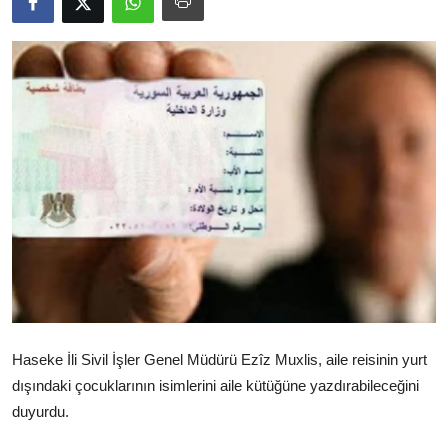
Video
Yazarlar
Arşiv
İletişim
Türkçe
Kurdi
Haseke İli Sivil İşler Genel Müdürü Ezîz Muxlis, aile reisinin yurt
dışındaki çocuklarının isimlerini aile kütüğüne yazdırabileceğini
duyurdu.