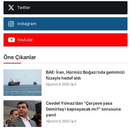
Twitter
Instagram
Youtube
Öne Çıkanlar
BAE: İran, Hürmüz Boğazı’nda gemimizi
füzeyle hedef aldı
Ağustos 8, 2026
0
Cevdet Yılmaz'dan "Çerçeve yasa
Demirtaş'ı kapsayacak mı?" sorusuna
yanıt
Ağustos 8, 2026
0