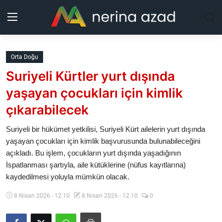
Kurdistan
Orta Doğu
Suriyeli Kürtler yurt dışında
Bölgeler
yaşayan çocukları için kimlik
Yaşam
çıkarabilecek
Güncel
Suriyeli bir hükümet yetkilisi, Suriyeli Kürt ailelerin yurt dışında
yaşayan çocukları için kimlik başvurusunda bulunabileceğini
açıkladı. Bu işlem, çocukların yurt dışında yaşadığının
Analiz
İspatlanması şartıyla, aile kütüklerine (nüfus kayıtlarına)
kaydedilmesi yoluyla mümkün olacak.
Makaleler
8 Nisan 2026 - 12:10
8 Nisan 2026 - 12:10
0
Galeri