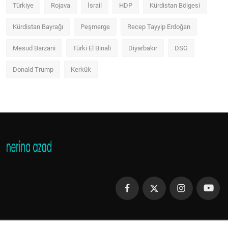
Türkiye
Rojava
İsrail
HDP
Kürdistan Bölgesi
Kürdistan Bayrağı
Peşmerge
Recep Tayyip Erdoğan
Mesud Barzani
Türki El Binali
Diyarbakır
DSG
Donald Trump
Kerkük