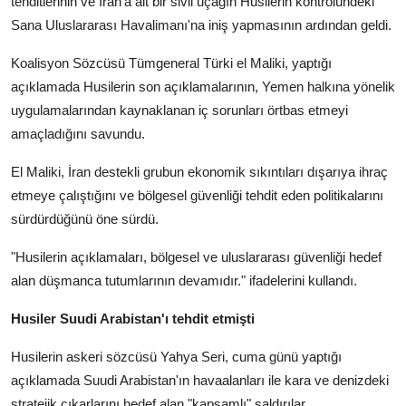
tehditlerinin ve İran'a ait bir sivil uçağın Husilerin kontrolündeki
Sana Uluslararası Havalimanı'na iniş yapmasının ardından geldi.
Koalisyon Sözcüsü Tümgeneral Türki el Maliki, yaptığı
açıklamada Husilerin son açıklamalarının, Yemen halkına yönelik
uygulamalarından kaynaklanan iç sorunları örtbas etmeyi
amaçladığını savundu.
El Maliki, İran destekli grubun ekonomik sıkıntıları dışarıya ihraç
etmeye çalıştığını ve bölgesel güvenliği tehdit eden politikalarını
sürdürdüğünü öne sürdü.
"Husilerin açıklamaları, bölgesel ve uluslararası güvenliği hedef
alan düşmanca tutumlarının devamıdır." ifadelerini kullandı.
Husiler Suudi Arabistan'ı tehdit etmişti
Husilerin askeri sözcüsü Yahya Seri, cuma günü yaptığı
açıklamada Suudi Arabistan'ın havaalanları ile kara ve denizdeki
stratejik çıkarlarını hedef alan "kapsamlı" saldırılar