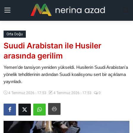
Kurdistan
Orta Doğu
Suudi Arabistan ile Husiler
Bölgeler
arasında gerilim
Yaşam
Yemen'de tansiyon yeniden yükseldi. Husilerin Suudi Arabistan'a
yönelik tehditlerinin ardından Suudi koalisyonu sert bir açıklama
Güncel
yayınladı.
Analiz
4 Temmuz 2026 - 17:53
4 Temmuz 2026 - 17:53
0
Makaleler
Galeri