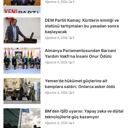
Ağustos 6, 2026
0
DEM Partili Kamaç: Kürtlerin kimliği ve
statüsü tartışmaları bu yasadan sonra
başlayacak
Ağustos 6, 2026
0
Almanya Parlamentosundan Barzani
Yardım Vakfı'na İnsani Onur Ödülü
Ağustos 6, 2026
0
Yemen’de hükümet güçlerine ait
kamplara saldırı: Onlarca asker öldü
Ağustos 6, 2026
0
BM'den IŞİD uyarısı: Yapay zeka ve dijital
teknolojilerle güç kazanıyor
Ağustos 6, 2026
0