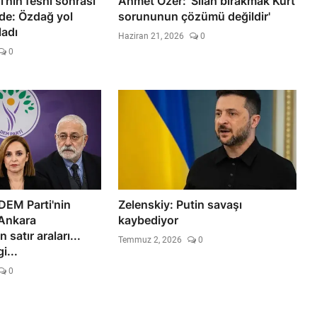
i'nin feshi sonrası
Ahmet Özer: 'Silah bırakmak Kürt
rde: Özdağ yol
sorununun çözümü değildir'
ladı
Haziran 21, 2026
0
0
DEM Parti'nin
Zelenskiy: Putin savaşı
 Ankara
kaybediyor
satır araları...
Temmuz 2, 2026
0
i...
0