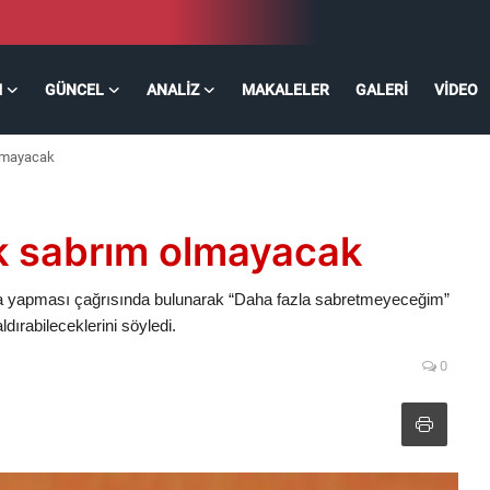
M
GÜNCEL
ANALIZ
MAKALELER
GALERI
VIDEO
olmayacak
ek sabrım olmayacak
a yapması çağrısında bulunarak “Daha fazla sabretmeyeceğim”
dırabileceklerini söyledi.
0