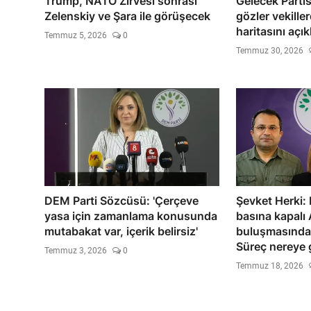
Trump, NATO Zirvesi sonrası
Gelecek Partis
Zelenskiy ve Şara ile görüşecek
gözler vekille
haritasını açık
Temmuz 5, 2026
0
Temmuz 30, 2026
DEM Parti Sözcüsü: 'Çerçeve
Şevket Herki: 
yasa için zamanlama konusunda
basına kapalı
mutabakat var, içerik belirsiz'
buluşmasından 
Süreç nereye g
Temmuz 3, 2026
0
Temmuz 18, 2026