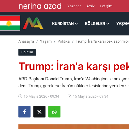
Yazarlar
Arşiv
İletişim
KURDISTAN
BÖLGELER
YAŞA
Kurdistan
Anasayfa
Yaşam
Politika
Trump: İran'a karşı pek sabrım 
Bölgeler
Politika
Yaşam
Trump: İran'a karşı p
Güncel
ABD Başkanı Donald Trump, İran’a Washington ile anlaşm
dedi. Trump, gerekirse İran’ın nükleer tesislerine yeniden sal
Analiz
15 Mayıs 2026 - 09:34
15 Mayıs 2026 - 09:34
Makaleler
Galeri