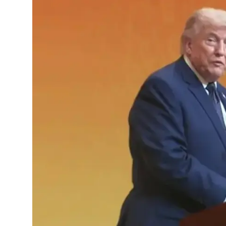
Video
Yazarlar
Arşiv
İletişim
Türkçe
Kurdi