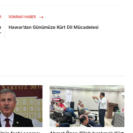
R
SONRAKI HABER
n
Hawar’dan Günümüze Kürt Dil Mücadelesi
'