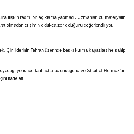
ğuna ilişkin resmi bir açıklama yapmadı. Uzmanlar, bu materyalin
hbarat olmadan erişimin oldukça zor olduğunu değerlendiriyor.
rterek, Çin liderinin Tahran üzerinde baskı kurma kapasitesine sahip
rmeyeceği yönünde taahhütte bulunduğunu ve
Strait of Hormuz
’un
ni ifade etti.