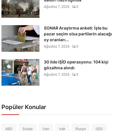
Ağustos 7, 2026
0
SONAR Araştırma anketi: İşte bu
pazar seçim olsa partilerin alacağı
oy oranları...
Ağustos 7, 2026
0
30 ilde IŞİD operasyonu: 104 kişi
gözaltına alındı
Ağustos 7, 2026
0
Popüler Konular
ABD
Suriye
İran
Irak
Rusya
IŞİD