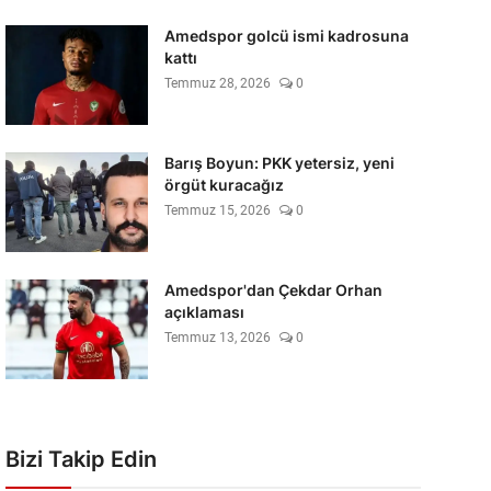
Amedspor golcü ismi kadrosuna
kattı
Temmuz 28, 2026
0
Barış Boyun: PKK yetersiz, yeni
örgüt kuracağız
Temmuz 15, 2026
0
Amedspor'dan Çekdar Orhan
açıklaması
Temmuz 13, 2026
0
Bizi Takip Edin