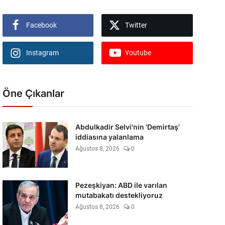
Facebook
Twitter
Instagram
Youtube
Öne Çıkanlar
Abdulkadir Selvi'nin 'Demirtaş'
iddiasına yalanlama
Ağustos 8, 2026
0
Pezeşkiyan: ABD ile varılan
mutabakatı destekliyoruz
Ağustos 8, 2026
0