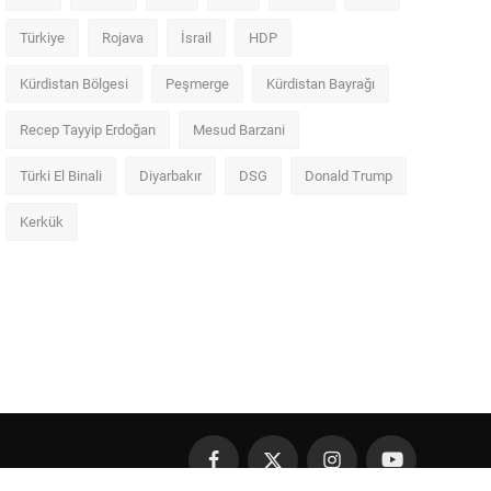
Türkiye
Rojava
İsrail
HDP
Kürdistan Bölgesi
Peşmerge
Kürdistan Bayrağı
Recep Tayyip Erdoğan
Mesud Barzani
Türki El Binali
Diyarbakır
DSG
Donald Trump
Kerkük