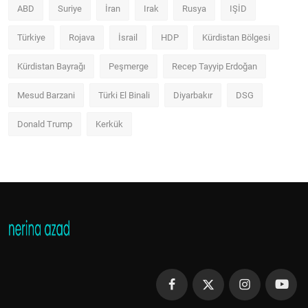
ABD
Suriye
İran
Irak
Rusya
IŞİD
Türkiye
Rojava
İsrail
HDP
Kürdistan Bölgesi
Kürdistan Bayrağı
Peşmerge
Recep Tayyip Erdoğan
Mesud Barzani
Türki El Binali
Diyarbakır
DSG
Donald Trump
Kerkük