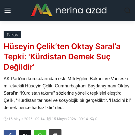
Kurdistan
Türkiye
Hüseyin Çelik’ten Oktay Saral’a
Bölgeler
Tepki: 'Kürdistan Demek Suç
Yaşam
Değildir'
Güncel
AK Parti’nin kurucularından eski Milli Eğitim Bakanı ve Van eski
milletvekili Hüseyin Çelik, Cumhurbaşkanı Başdanışmanı Oktay
Saral’ın “Kürdistan takımı” sözlerine yönelik tepkisini eleştirdi.
Analiz
Çelik, “Kürdistan tarihsel ve sosyolojik bir gerçekliktir. ‘Haddini bil’
demek bence hadsizliktir” dedi.
Makaleler
15 Mayıs 2026 - 09:14
15 Mayıs 2026 - 09:14
0
Galeri