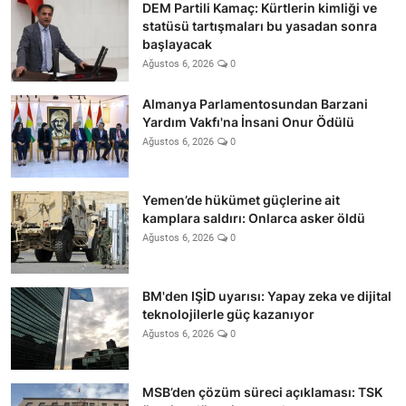
DEM Partili Kamaç: Kürtlerin kimliği ve
statüsü tartışmaları bu yasadan sonra
başlayacak
Ağustos 6, 2026
0
Almanya Parlamentosundan Barzani
Yardım Vakfı'na İnsani Onur Ödülü
Ağustos 6, 2026
0
Yemen’de hükümet güçlerine ait
kamplara saldırı: Onlarca asker öldü
Ağustos 6, 2026
0
BM'den IŞİD uyarısı: Yapay zeka ve dijital
teknolojilerle güç kazanıyor
Ağustos 6, 2026
0
MSB’den çözüm süreci açıklaması: TSK