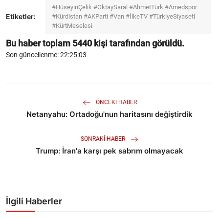
#HüseyinÇelik #OktaySaral #AhmetTürk #Amedspor
Etiketler:
#Kürdistan #AKParti #Van #İlkeTV #TürkiyeSiyaseti
#KürtMeselesi
Bu haber toplam
5440
kişi tarafından görüldü.
Son güncellenme: 22:25:03
ÖNCEKI HABER
Netanyahu: Ortadoğu'nun haritasını değiştirdik
SONRAKI HABER
Trump: İran'a karşı pek sabrım olmayacak
İlgili Haberler