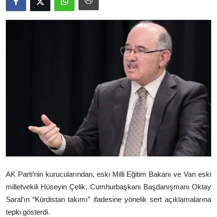
Video
Yazarlar
Arşiv
İletişim
Türkçe
Kurdi
AK Parti’nin kurucularından, eski Milli Eğitim Bakanı ve Van eski
milletvekili
Hüseyin Çelik
, Cumhurbaşkanı Başdanışmanı
Oktay
Saral
’ın “Kürdistan takımı” ifadesine yönelik sert açıklamalarına
tepki gösterdi.