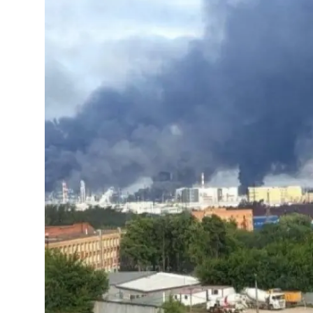
Video
Yazarlar
Arşiv
İletişim
Türkçe
Kurdi