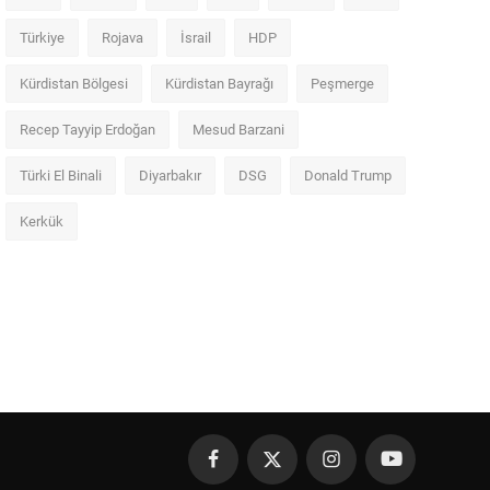
Türkiye
Rojava
İsrail
HDP
Kürdistan Bölgesi
Kürdistan Bayrağı
Peşmerge
Recep Tayyip Erdoğan
Mesud Barzani
Türki El Binali
Diyarbakır
DSG
Donald Trump
Kerkük