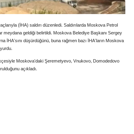
larıyla (İHA) saldırı düzenledi. Saldırılarda Moskova Petrol
asar meydana geldiği belirtildi. Moskova Belediye Başkanı Sergey
yna İHA'sını düşürdüğünü, buna rağmen bazı İHA'ların Moskova
uyurdu.
erekçesiyle Moskova'daki Şeremetyevo, Vnukovo, Domodedovo
rulduğunu açıkladı.