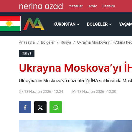
Yazarlar
Arşiv
İletişim
KURDISTAN
BÖLGELER
YAŞA
Kurdistan
Anasayfa
Bölgeler
Rusya
Ukrayna Moskova’yı İHA’larla hed
Bölgeler
Rusya
Yaşam
Ukrayna Moskova’yı İHA
Güncel
Ukrayna'nın Moskova'ya düzenlediği İHA saldırısında Mosko
Analiz
18 Haziran 2026 - 12:24
18 Haziran 2026 - 12:30
Makaleler
Galeri