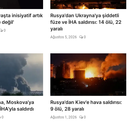
şta inisiyatif artık
Rusya'dan Ukrayna'ya şiddetli
 değil'
füze ve İHA saldırısı: 14 ölü, 22
yaralı
0
Ağustos 5, 2026
0
na, Moskova’ya
Rusya'dan Kiev'e hava saldırısı:
İHA'yla saldırdı
9 ölü, 28 yaralı
0
Ağustos 1, 2026
0