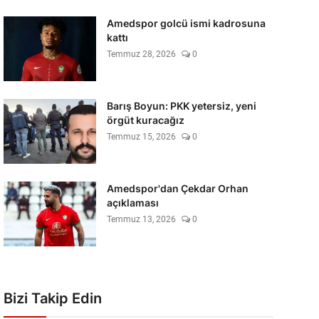
Amedspor golcü ismi kadrosuna
kattı
Temmuz 28, 2026
0
Barış Boyun: PKK yetersiz, yeni
örgüt kuracağız
Temmuz 15, 2026
0
Amedspor'dan Çekdar Orhan
açıklaması
Temmuz 13, 2026
0
Bizi Takip Edin