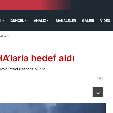
M
GÜNCEL
ANALIZ
MAKALELER
GALERI
VIDEO
ef aldı
’larla hedef aldı
va Petrol Rafinerisi vuruldu.
0