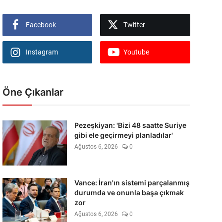
Facebook
Twitter
Instagram
Youtube
Öne Çıkanlar
Pezeşkiyan: 'Bizi 48 saatte Suriye
gibi ele geçirmeyi planladılar'
Ağustos 6, 2026
0
Vance: İran'ın sistemi parçalanmış
durumda ve onunla başa çıkmak
zor
Ağustos 6, 2026
0