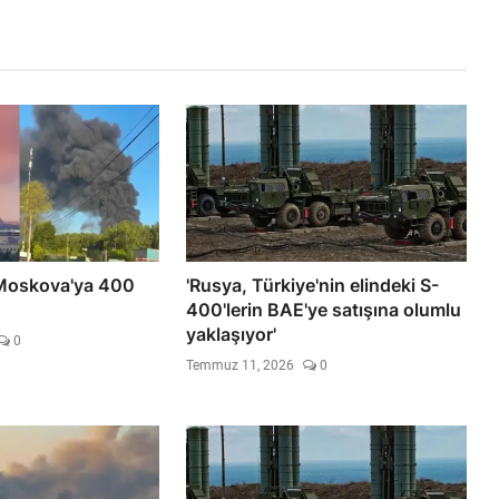
Moskova'ya 400
'Rusya, Türkiye'nin elindeki S-
400'lerin BAE'ye satışına olumlu
yaklaşıyor'
0
Temmuz 11, 2026
0