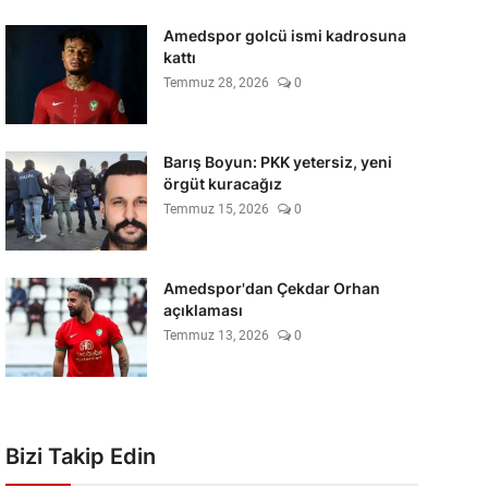
Amedspor golcü ismi kadrosuna
kattı
Temmuz 28, 2026
0
Barış Boyun: PKK yetersiz, yeni
örgüt kuracağız
Temmuz 15, 2026
0
Amedspor'dan Çekdar Orhan
açıklaması
Temmuz 13, 2026
0
Bizi Takip Edin