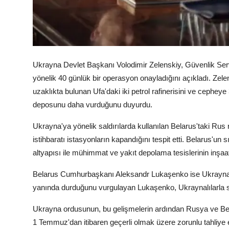
Ukrayna Devlet Başkanı Volodimir Zelenskiy, Güvenlik Serv
yönelik 40 günlük bir operasyon onayladığını açıkladı. Zel
uzaklıkta bulunan Ufa'daki iki petrol rafinerisini ve cephe
deposunu daha vurduğunu duyurdu.
Ukrayna'ya yönelik saldırılarda kullanılan Belarus'taki Rus 
istihbaratı istasyonların kapandığını tespit etti. Belarus'un 
altyapısı ile mühimmat ve yakıt depolama tesislerinin inşaat
Belarus Cumhurbaşkanı Aleksandr Lukaşenko ise Ukrayna'
yanında durduğunu vurgulayan Lukaşenko, Ukraynalılarla sa
Ukrayna ordusunun, bu gelişmelerin ardından Rusya ve Belar
1 Temmuz'dan itibaren geçerli olmak üzere zorunlu tahliye e