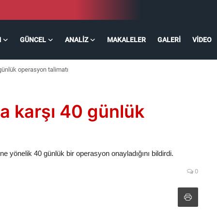
M
GÜNCEL
ANALIZ
MAKALELER
GALERI
VIDEO
günlük operasyon talimatı
a karşı 40 günlük
e yönelik 40 günlük bir operasyon onayladığını bildirdi.
0