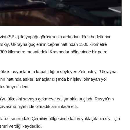
isi (SBU) ile yaptığı görüşmenin ardından, Rus hedeflerine
enskiy, Ukrayna güçlerinin cephe hattından 1500 kilometre
ye 300 kilometre mesafedeki Krasnodar bölgesinde bir petrol
röle istasyonlarının kapatıldığını söyleyen Zelenskiy, “Ukrayna
sınır hattında askeri amaçlar dışında bir işlevi olmayan yol
ı sürüyor” dedi.
yı, ülkesini savaşa çekmeye çalışmakla suçladı. Rusya'nın
vaşma niyetinde olmadıklarını ifade etti.
us sınırındaki Çernihiv bölgesinde kalan yaklaşık bin sivil için
mri verdiği kaydedildi.