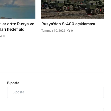
rılar arttı: Rusya ve
Rusya'dan S-400 açıklaması
arı hedef aldı
Temmuz 10, 2026
0
0
E-posta