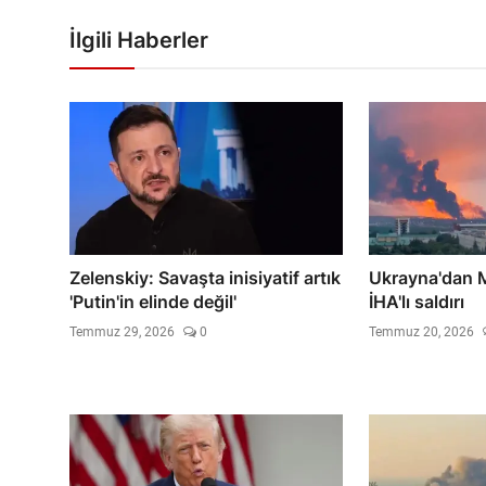
İlgili Haberler
Zelenskiy: Savaşta inisiyatif artık
Ukrayna'dan 
'Putin'in elinde değil'
İHA'lı saldırı
Temmuz 29, 2026
0
Temmuz 20, 2026