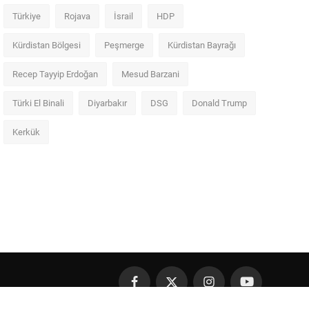
Türkiye
Rojava
İsrail
HDP
Kürdistan Bölgesi
Peşmerge
Kürdistan Bayrağı
Recep Tayyip Erdoğan
Mesud Barzani
Türki El Binali
Diyarbakır
DSG
Donald Trump
Kerkük