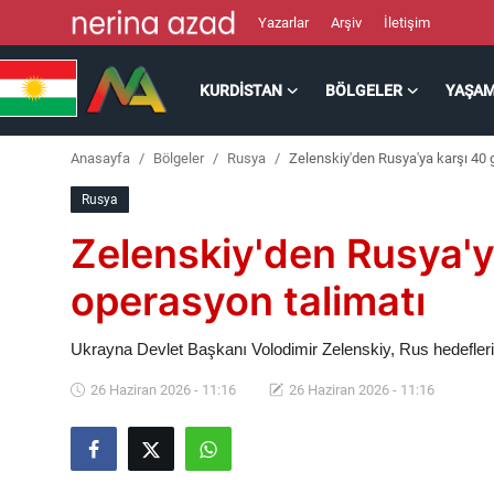
Yazarlar
Arşiv
İletişim
KURDISTAN
BÖLGELER
YAŞA
Kurdistan
Anasayfa
Bölgeler
Rusya
Zelenskiy'den Rusya'ya karşı 40 
Bölgeler
Rusya
Yaşam
Zelenskiy'den Rusya'y
Güncel
operasyon talimatı
Analiz
Ukrayna Devlet Başkanı Volodimir Zelenskiy, Rus hedeflerin
26 Haziran 2026 - 11:16
26 Haziran 2026 - 11:16
Makaleler
Galeri