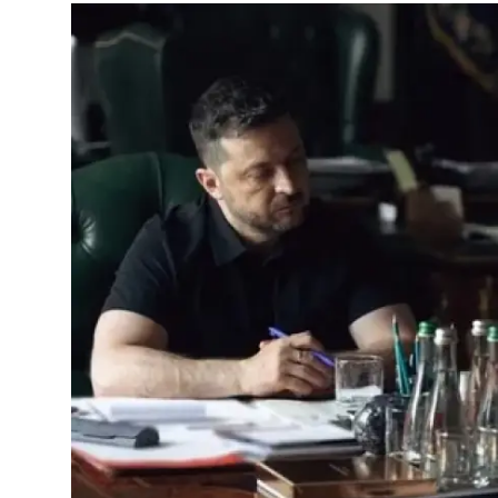
Video
Yazarlar
Arşiv
İletişim
Türkçe
Kurdi