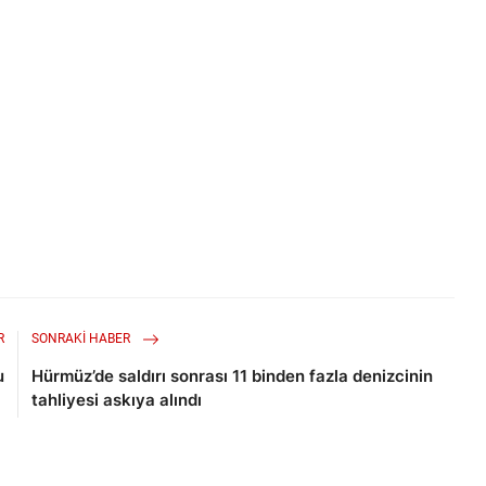
R
SONRAKI HABER
u
Hürmüz’de saldırı sonrası 11 binden fazla denizcinin
tahliyesi askıya alındı