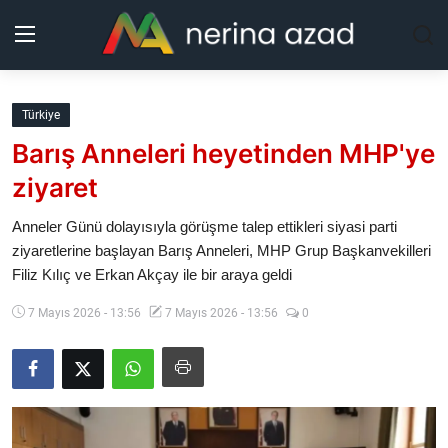
Kurdistan
Türkiye
Barış Anneleri heyetinden MHP'ye
Bölgeler
ziyaret
Yaşam
Anneler Günü dolayısıyla görüşme talep ettikleri siyasi parti
ziyaretlerine başlayan Barış Anneleri, MHP Grup Başkanvekilleri
Güncel
Filiz Kılıç ve Erkan Akçay ile bir araya geldi
Analiz
7 Mayıs 2026 - 13:56
7 Mayıs 2026 - 13:56
0
Makaleler
Galeri