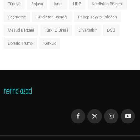
Türkiye
Rojava
İsrail
HDP
Kürdistan Bölgesi
Peşmerge
Kürdistan Bayrağı
Recep Tayyip Erdoğan
Mesud Barzani
Türki El Binali
Diyarbakır
DSG
Donald Trump
Kerkük