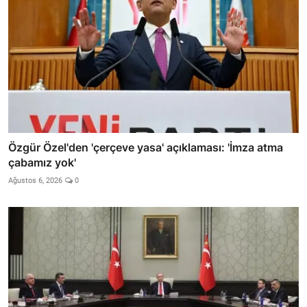
Özgür Özel'den 'çerçeve yasa' açıklaması: 'İmza atma
çabamız yok'
Ağustos 6, 2026
0