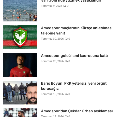
Van Gölü'nde yüzmek yasaklandı!
Temmuz 9, 2026
0
Amedspor maçlarının Kürtçe anlatılması
talebine yanıt
Temmuz 30, 2026
0
Amedspor golcü ismi kadrosuna kattı
Temmuz 28, 2026
0
Barış Boyun: PKK yetersiz, yeni örgüt
kuracağız
Temmuz 15, 2026
0
Amedspor'dan Çekdar Orhan açıklaması
Temmuz 13, 2026
0