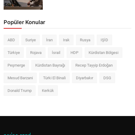
Popüler Konular
ABD
Suriye
İran
Irak
Rusya
IŞİD
Türkiye
Rojava
İsrail
HDP
Kürdistan Bölgesi
Peşmerge
Kürdistan Bayrağı
Recep Tayyip Erdoğan
Mesud Barzani
Türki El Binali
Diyarbakır
DSG
Donald Trump
Kerkük