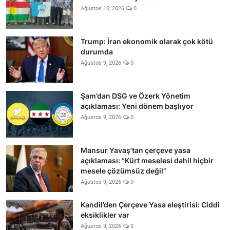
Ağustos 10, 2026
0
Trump: İran ekonomik olarak çok kötü
durumda
Ağustos 9, 2026
0
Şam’dan DSG ve Özerk Yönetim
açıklaması: Yeni dönem başlıyor
Ağustos 9, 2026
0
Mansur Yavaş'tan çerçeve yasa
açıklaması: “Kürt meselesi dahil hiçbir
mesele çözümsüz değil”
Ağustos 9, 2026
0
Kandil’den Çerçeve Yasa eleştirisi: Ciddi
eksiklikler var
Ağustos 9, 2026
0