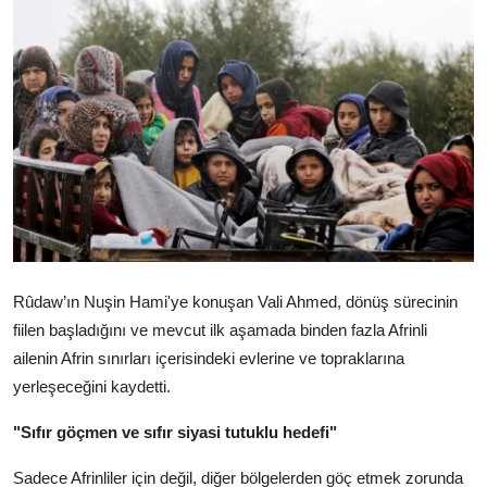
Video
Yazarlar
Arşiv
İletişim
Türkçe
Kurdi
Rûdaw’ın Nuşin Hami'ye konuşan Vali Ahmed, dönüş sürecinin
fiilen başladığını ve mevcut ilk aşamada binden fazla Afrinli
ailenin Afrin sınırları içerisindeki evlerine ve topraklarına
yerleşeceğini kaydetti.
"Sıfır göçmen ve sıfır siyasi tutuklu hedefi"
Sadece Afrinliler için değil, diğer bölgelerden göç etmek zorunda