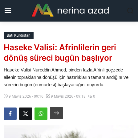
Kurdistan
Batı Kürdistan
Haseke Valisi: Afrinlilerin geri
Bölgeler
dönüş süreci bugün başlıyor
Yaşam
Haseke Valisi Nureddin Ahmed, binden fazla Afrinli göçzede
ailenin topraklarına dönüşü için hazırlıkların tamamlandığını ve
Güncel
sürecin bugün (cumartesi) başlayacağını duyurdu.
Analiz
9 Mayıs 2026 - 09:16
9 Mayıs 2026 - 09:18
0
Makaleler
Galeri