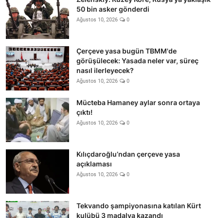
50 bin asker gönderdi
Ağustos 10, 2026
0
Çerçeve yasa bugün TBMM'de
görüşülecek: Yasada neler var, süreç
nasıl ilerleyecek?
Ağustos 10, 2026
0
Mücteba Hamaney aylar sonra ortaya
çıktı!
Ağustos 10, 2026
0
Kılıçdaroğlu’ndan çerçeve yasa
açıklaması
Ağustos 10, 2026
0
Tekvando şampiyonasına katılan Kürt
kulübü 3 madalya kazandı