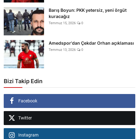
Barış Boyun: PKK yetersiz, yeni örgüt
kuracağız
Temmuz 15, 2026
0
Amedspor'dan Çekdar Orhan açıklaması
Temmuz 13, 2026
0
Bizi Takip Edin
Facebook
Twitter
Instagram