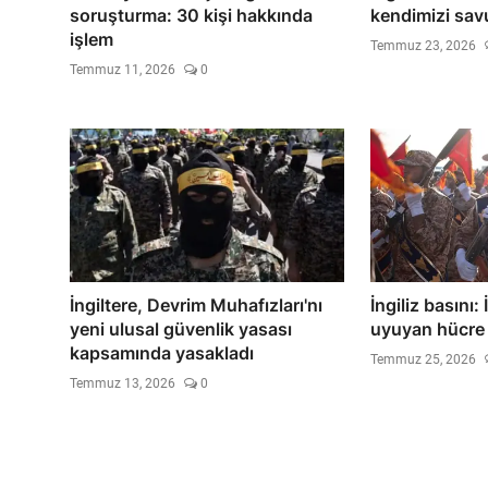
soruşturma: 30 kişi hakkında
kendimizi sav
işlem
Temmuz 23, 2026
Temmuz 11, 2026
0
İngiltere, Devrim Muhafızları'nı
İngiliz basını: 
yeni ulusal güvenlik yasası
uyuyan hücre 
kapsamında yasakladı
Temmuz 25, 2026
Temmuz 13, 2026
0