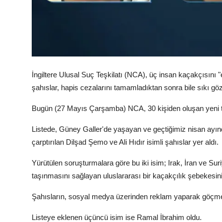
İngiltere Ulusal Suç Teşkilatı (NCA), üç insan kaçakçısını "ek
şahıslar, hapis cezalarını tamamladıktan sonra bile sıkı göz
Bugün (27 Mayıs Çarşamba) NCA, 30 kişiden oluşan yeni tehl
Listede, Güney Galler'de yaşayan ve geçtiğimiz nisan ayın
çarptırılan Dilşad Şemo ve Ali Hıdır isimli şahıslar yer aldı.
Yürütülen soruşturmalara göre bu iki isim; Irak, İran ve Su
taşınmasını sağlayan uluslararası bir kaçakçılık şebekesin
Şahısların, sosyal medya üzerinden reklam yaparak göçmenler
Listeye eklenen üçüncü isim ise Ramal İbrahim oldu.