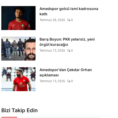
Amedspor golcü ismi kadrosuna
kattı
Temmuz 28, 2026
0
Barış Boyun: PKK yetersiz, yeni
örgüt kuracağız
Temmuz 15, 2026
0
Amedspor'dan Çekdar Orhan
açıklaması
Temmuz 13, 2026
0
Bizi Takip Edin