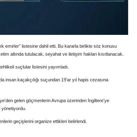
 emirler" listesine dahil etti. Bu kararla birlikte söz konusu
etim altında tutulacak, seyahat ve iletişim hakları kısıtlanacak.
ikeli suçlular listesini yayımladı.
da insan kaçakçılığı suçundan 19'ar yıl hapis cezasına
riye'den gelen göçmenlerin Avrupa üzerinden İngiltere'ye
i yönetiyordu.
in geçişlerini organize ettikleri belirlendi.