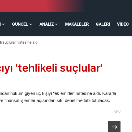
M
GÜNCEL
ANALIZ
MAKALELER
GALERI
VIDEO
i suçlular' listesine aldı
yı 'tehlikeli suçlular'
ndan hüküm giyen üç kişiyi “ek emirler” listesine aldı. Kararla
m ve finansal işlemler açısından sıkı denetime tabi tutulacak.
0