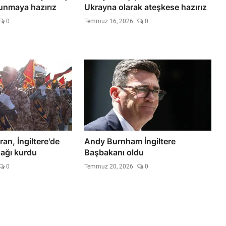
unmaya hazırız
Ukrayna olarak ateşkese hazırız
0
Temmuz 16, 2026
0
İran, İngiltere'de
Andy Burnham İngiltere
ağı kurdu
Başbakanı oldu
0
Temmuz 20, 2026
0