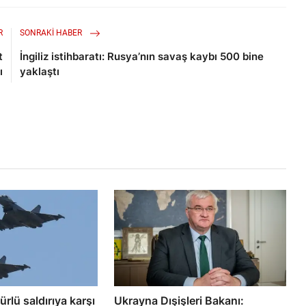
R
SONRAKI HABER
t
İngiliz istihbaratı: Rusya’nın savaş kaybı 500 bine
ı
yaklaştı
türlü saldırıya karşı
Ukrayna Dışişleri Bakanı: