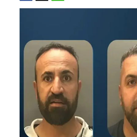
Video
Yazarlar
Arşiv
İletişim
Türkçe
Kurdi