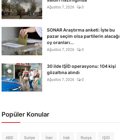
Ağustos 7, 2026
0
SONAR Araştırma anketi: İşte bu
pazar seçim olsa partilerin alacağı
oy oranları...
Ağustos 7, 2026
0
30 ilde IŞİD operasyonu: 104 kişi
gözaltına alındı
Ağustos 7, 2026
0
Popüler Konular
ABD
Suriye
İran
Irak
Rusya
IŞİD