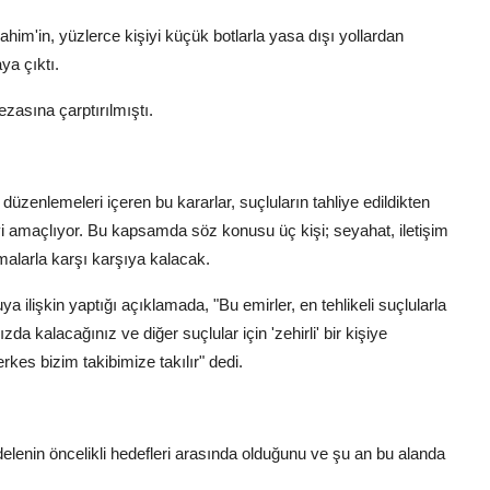
m'in, yüzlerce kişiyi küçük botlarla yasa dışı yollardan
ya çıktı.
zasına çarptırılmıştı.
düzenlemeleri içeren bu kararlar, suçluların tahliye edildikten
yi amaçlıyor. Bu kapsamda söz konusu üç kişi; seyahat, iletişim
malarla karşı karşıya kalacak.
lişkin yaptığı açıklamada, "Bu emirler, en tehlikeli suçlularla
da kalacağınız ve diğer suçlular için 'zehirli' bir kişiye
kes bizim takibimize takılır" dedi.
elenin öncelikli hedefleri arasında olduğunu ve şu an bu alanda