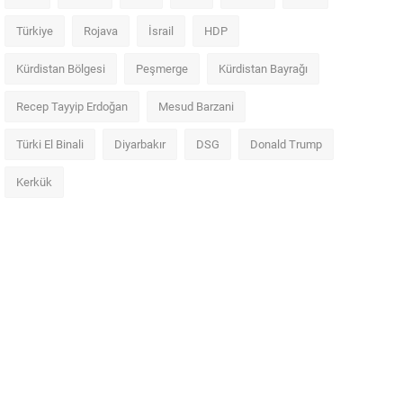
Türkiye
Rojava
İsrail
HDP
Kürdistan Bölgesi
Peşmerge
Kürdistan Bayrağı
Recep Tayyip Erdoğan
Mesud Barzani
Türki El Binali
Diyarbakır
DSG
Donald Trump
Kerkük