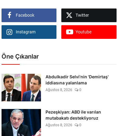
Facebook
Twitter
Instagram
Youtube
Öne Çıkanlar
Abdulkadir Selvi'nin 'Demirtaş'
iddiasına yalanlama
Ağustos 8, 2026
0
Pezeşkiyan: ABD ile varılan
mutabakatı destekliyoruz
Ağustos 8, 2026
0