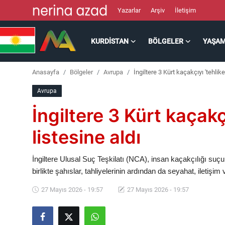
Yazarlar
Arşiv
İletişim
KURDISTAN
BÖLGELER
YAŞA
Kurdistan
Anasayfa
Bölgeler
Avrupa
İngiltere 3 Kürt kaçakçıyı 'tehlikel
Bölgeler
Avrupa
Yaşam
İngiltere 3 Kürt kaçakçı
Güncel
listesine aldı
Analiz
İngiltere Ulusal Suç Teşkilatı (NCA), insan kaçakçılığı suçu
birlikte şahıslar, tahliyelerinin ardından da seyahat, iletişi
Makaleler
27 Mayıs 2026 - 19:57
27 Mayıs 2026 - 19:57
Galeri