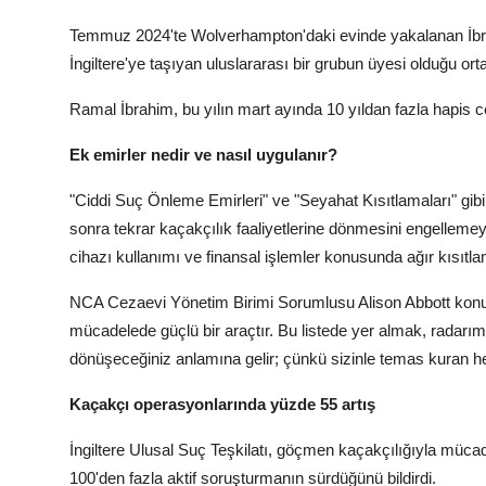
Temmuz 2024'te Wolverhampton'daki evinde yakalanan İbrahi
İngiltere'ye taşıyan uluslararası bir grubun üyesi olduğu orta
Ramal İbrahim, bu yılın mart ayında 10 yıldan fazla hapis ce
Ek emirler nedir ve nasıl uygulanır?
"Ciddi Suç Önleme Emirleri" ve "Seyahat Kısıtlamaları" gibi 
sonra tekrar kaçakçılık faaliyetlerine dönmesini engelleme
cihazı kullanımı ve finansal işlemler konusunda ağır kısıtla
NCA Cezaevi Yönetim Birimi Sorumlusu Alison Abbott konuya i
mücadelede güçlü bir araçtır. Bu listede yer almak, radarımız
dönüşeceğiniz anlamına gelir; çünkü sizinle temas kuran her
Kaçakçı operasyonlarında yüzde 55 artış
İngiltere Ulusal Suç Teşkilatı, göçmen kaçakçılığıyla mücad
100'den fazla aktif soruşturmanın sürdüğünü bildirdi.