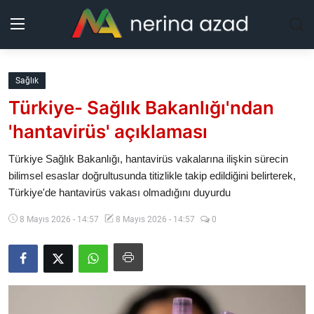
Kurdistan
Sağlık
Türkiye- Sağlık Bakanlığı'ndan
Bölgeler
'hantavirüs' açıklaması
Yaşam
Türkiye Sağlık Bakanlığı, hantavirüs vakalarına ilişkin sürecin
bilimsel esaslar doğrultusunda titizlikle takip edildiğini belirterek,
Güncel
Türkiye'de hantavirüs vakası olmadığını duyurdu
Analiz
8 Mayıs 2026 - 14:57
8 Mayıs 2026 - 14:57
0
Makaleler
Galeri