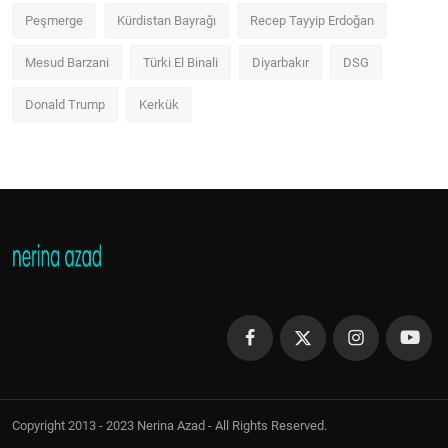
Peşmerge
Kürdistan Bayrağı
Recep Tayyip Erdoğan
Mesud Barzani
Türki El Binali
Diyarbakır
DSG
Donald Trump
Kerkük
Copyright 2013 - 2023 Nerina Azad - All Rights Reserved.