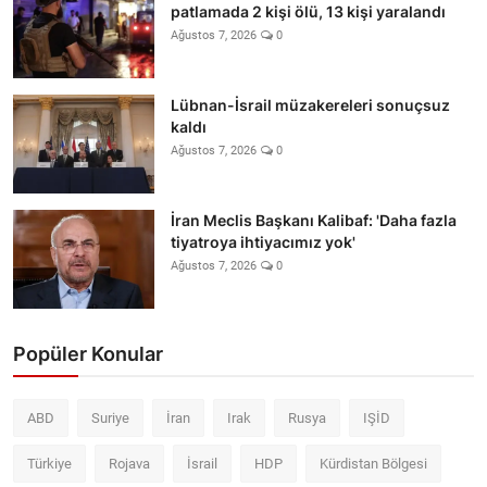
patlamada 2 kişi ölü, 13 kişi yaralandı
Ağustos 7, 2026
0
Lübnan-İsrail müzakereleri sonuçsuz
kaldı
Ağustos 7, 2026
0
İran Meclis Başkanı Kalibaf: 'Daha fazla
tiyatroya ihtiyacımız yok'
Ağustos 7, 2026
0
Popüler Konular
ABD
Suriye
İran
Irak
Rusya
IŞİD
Türkiye
Rojava
İsrail
HDP
Kürdistan Bölgesi