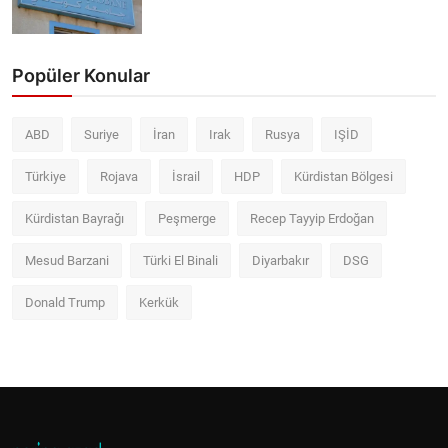
Popüler Konular
ABD
Suriye
İran
Irak
Rusya
IŞİD
Türkiye
Rojava
İsrail
HDP
Kürdistan Bölgesi
Kürdistan Bayrağı
Peşmerge
Recep Tayyip Erdoğan
Mesud Barzani
Türki El Binali
Diyarbakır
DSG
Donald Trump
Kerkük