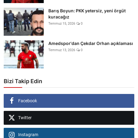
Barış Boyun: PKK yetersiz, yeni örgüt
kuracağız
Temmuz 15, 2026
0
Amedspor'dan Çekdar Orhan açıklaması
Temmuz 13, 2026
0
Bizi Takip Edin
Facebook
Twitter
Instagram