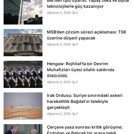
BM'den IŞİD uyarısı: Yapay zeka ve dijital
teknolojilerle güç kazanıyor
Ağustos 6, 2026
0
MSB’den çözüm süreci açıklaması: TSK
üzerine düşeni yapacak
Ağustos 6, 2026
0
Hengaw: Rojhilat'ta bir Devrim
Muhafızları üyesi silahlı saldırıda
öldürüldü
Ağustos 6, 2026
0
Irak Ordusu: Suriye sınırındaki askeri
hareketlilik Bağdat'ın talebiyle
gerçekleşti
Ağustos 6, 2026
0
Çerçeve yasa sonrası kritik görüşme;
Erdoğan ve Bahçeli bir araya geldi