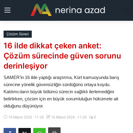
Kurdistan
Çözüm Süreci
16 ilde dikkat çeken anket:
Bölgeler
Çözüm sürecinde güven sorunu
Yaşam
derinleşiyor
Güncel
SAMER’in 16 ilde yaptığı araştırma, Kürt kamuoyunda barış
sürecine yönelik güvensizliğin sürdüğünü ortaya koydu.
Katılımcıların büyük bölümü sürecin sağlıklı ilerlemediğini
Analiz
belirtirken, çözüm için en büyük sorumluluğun hükümete ait
olduğunu düşünüyor.
Makaleler
16 Mayıs 2026 - 11:26
16 Mayıs 2026 - 11:26
0
Galeri