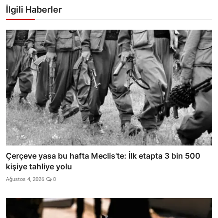
İlgili Haberler
Çerçeve yasa bu hafta Meclis'te: İlk etapta 3 bin 500
kişiye tahliye yolu
Ağustos 4, 2026
0