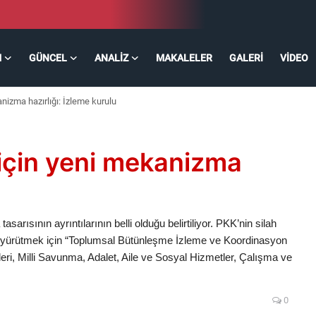
M
GÜNCEL
ANALIZ
MAKALELER
GALERI
VIDEO
nizma hazırlığı: İzleme kurulu
için yeni mekanizma
u
sarısının ayrıntılarının belli olduğu belirtiliyor. PKK’nin silah
ı yürütmek için “Toplumsal Bütünleşme İzleme ve Koordinasyon
leri, Milli Savunma, Adalet, Aile ve Sosyal Hizmetler, Çalışma ve
0