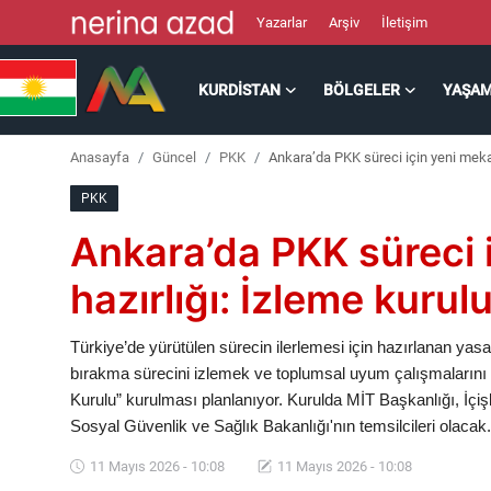
Yazarlar
Arşiv
İletişim
KURDISTAN
BÖLGELER
YAŞA
Kurdistan
Anasayfa
Güncel
PKK
Ankara’da PKK süreci için yeni meka
Bölgeler
PKK
Yaşam
Ankara’da PKK süreci 
Güncel
hazırlığı: İzleme kurul
Analiz
Türkiye’de yürütülen sürecin ilerlemesi için hazırlanan yasa ta
bırakma sürecini izlemek ve toplumsal uyum çalışmaların
Makaleler
Kurulu” kurulması planlanıyor. Kurulda MİT Başkanlığı, İçiş
Sosyal Güvenlik ve Sağlık Bakanlığı'nın temsilcileri olacak.
Galeri
11 Mayıs 2026 - 10:08
11 Mayıs 2026 - 10:08