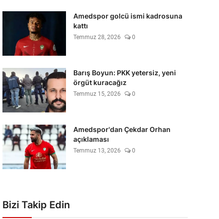
Amedspor golcü ismi kadrosuna
kattı
Temmuz 28, 2026
0
Barış Boyun: PKK yetersiz, yeni
örgüt kuracağız
Temmuz 15, 2026
0
Amedspor'dan Çekdar Orhan
açıklaması
Temmuz 13, 2026
0
Bizi Takip Edin