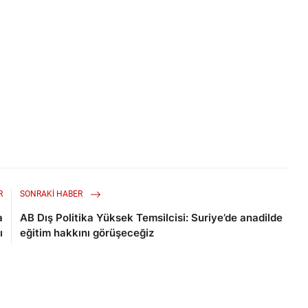
R
SONRAKI HABER
a
AB Dış Politika Yüksek Temsilcisi: Suriye’de anadilde
ı
eğitim hakkını görüşeceğiz