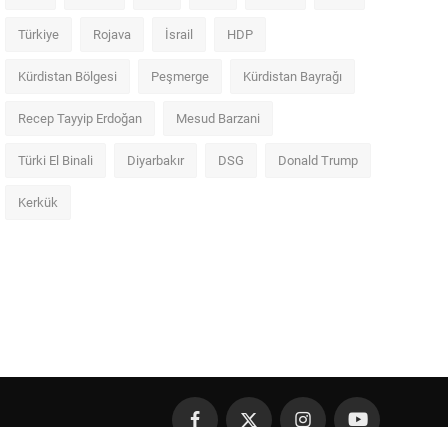
Türkiye
Rojava
İsrail
HDP
Kürdistan Bölgesi
Peşmerge
Kürdistan Bayrağı
Recep Tayyip Erdoğan
Mesud Barzani
Türki El Binali
Diyarbakır
DSG
Donald Trump
Kerkük