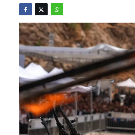
Video
Yazarlar
Arşiv
İletişim
Türkçe
Kurdi