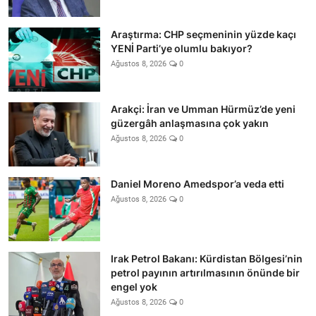
Araştırma: CHP seçmeninin yüzde kaçı
YENİ Parti’ye olumlu bakıyor?
Ağustos 8, 2026
0
Arakçi: İran ve Umman Hürmüz’de yeni
güzergâh anlaşmasına çok yakın
Ağustos 8, 2026
0
Daniel Moreno Amedspor’a veda etti
Ağustos 8, 2026
0
Irak Petrol Bakanı: Kürdistan Bölgesi’nin
petrol payının artırılmasının önünde bir
engel yok
Ağustos 8, 2026
0