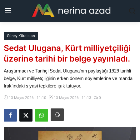
Kurdistan
Güney Kürdistan
Sedat Ulugana, Kürt milliyetçiliği
Bölgeler
üzerine tarihi bir belge yayınladı.
Yaşam
Araştırmacı ve Tarihçi Sedat Ulugana’nın paylaştığı 1929 tarihli
belge, Kürt milliyetçiliğinin erken dönem söylemlerine ve manda
Güncel
Irak’ındaki siyasi tepkilere ışık tutuyor.
Analiz
13 Mayıs 2026 - 11:10
13 Mayıs 2026 - 11:13
0
Makaleler
Galeri