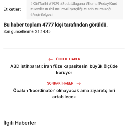
#KürtTarihi #1929 #SedatUlugana #KomalîFedayîKurd
Etiketler:
#Hewlêr #Erbil #KürtMilliyetçiliği #Tarih #OrtaDoğu
#ArşivBelgesi
Bu haber toplam
4777
kişi tarafından görüldü.
Son güncellenme: 21:14:45
ÖNCEKI HABER
ABD istihbaratı: İran füze kapasitesini büyük ölçüde
koruyor
SONRAKI HABER
Öcalan 'koordinatör' olmayacak ama ziyaretçileri
artabilecek
İlgili Haberler