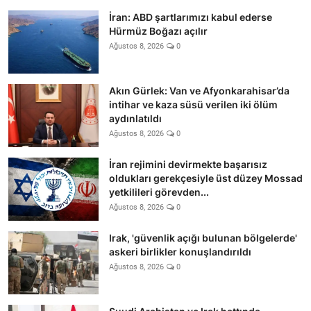
İran: ABD şartlarımızı kabul ederse
Hürmüz Boğazı açılır
Ağustos 8, 2026
0
Akın Gürlek: Van ve Afyonkarahisar’da
intihar ve kaza süsü verilen iki ölüm
aydınlatıldı
Ağustos 8, 2026
0
İran rejimini devirmekte başarısız
oldukları gerekçesiyle üst düzey Mossad
yetkilileri görevden...
Ağustos 8, 2026
0
Irak, 'güvenlik açığı bulunan bölgelerde'
askeri birlikler konuşlandırıldı
Ağustos 8, 2026
0