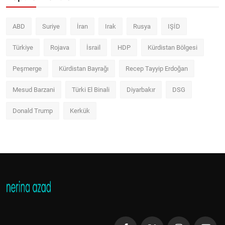
ABD
Suriye
İran
Irak
Rusya
IŞİD
Türkiye
Rojava
İsrail
HDP
Kürdistan Bölgesi
Peşmerge
Kürdistan Bayrağı
Recep Tayyip Erdoğan
Mesud Barzani
Türki El Binali
Diyarbakır
DSG
Donald Trump
Kerkük