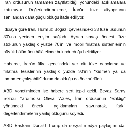
İran ordusunun tamamen zayıflatıldığı yönündeki açıklamalara
katılmıyor. Değerlendirmelerde, İran’ın füze altyapısının
sanılandan daha güçlü olduğu ifade ediliyor.
İddiaya göre İran, Hürmüz Boğazı çevresindeki 33 füze üssünün
30’una yeniden erişim sağladı. Ayrıca savaş öncesi füze
stokunun yaklaşık yüzde 70’ini ve mobil fırlatma sistemlerinin
büyük bölümünü hâlâ elinde bulundurduğu belirtiliyor.
Haberde, İran’ın ülke genelindeki yer altı füze depolama ve
fırlatma tesislerinin yaklaşık yüzde 90’ının “kısmen ya da
tamamen çalışabilir” durumda olduğu da öne sürüldü.
ABD yönetiminden ise habere sert tepki geldi. Beyaz Saray
Sözcü Yardımcısı Olivia Wales, İran ordusunun “ezildiği”
yönündeki önceki açıklamaları savunarak, farklı
değerlendirmelerin yanlış olduğunu söyledi.
ABD Başkanı Donald Trump da sosyal medya paylaşımında,