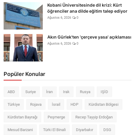
Kobani Üniversitesinde dil krizi: Kürt
öğrenciler ana dilde eğitim talep ediyor
Ağustos 6, 2026
0
Akın Gürlek'ten 'çerçeve yasa' açıklaması
Ağustos 6, 2026
0
Popüler Konular
ABD
Suriye
İran
Irak
Rusya
IŞİD
Türkiye
Rojava
İsrail
HDP
Kürdistan Bölgesi
Kürdistan Bayrağı
Peşmerge
Recep Tayyip Erdoğan
Mesud Barzani
Türki El Binali
Diyarbakır
DSG