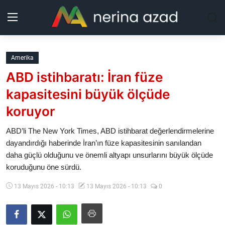
Kurdistan
Amerika
ABD istihbaratı: İran füze
Bölgeler
kapasitesini büyük ölçüde
Yaşam
koruyor
Güncel
ABD’li The New York Times, ABD istihbarat değerlendirmelerine
dayandırdığı haberinde İran’ın füze kapasitesinin sanılandan
daha güçlü olduğunu ve önemli altyapı unsurlarını büyük ölçüde
Analiz
koruduğunu öne sürdü.
Makaleler
13 Mayıs 2026 - 10:13
13 Mayıs 2026 - 10:13
0
Galeri