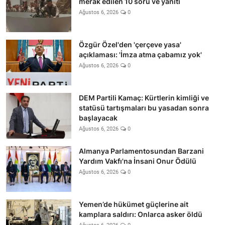
merak edilen 10 soru ve yanıtı
Ağustos 6, 2026
0
Özgür Özel'den 'çerçeve yasa'
açıklaması: 'İmza atma çabamız yok'
Ağustos 6, 2026
0
DEM Partili Kamaç: Kürtlerin kimliği ve
statüsü tartışmaları bu yasadan sonra
başlayacak
Ağustos 6, 2026
0
Almanya Parlamentosundan Barzani
Yardım Vakfı'na İnsani Onur Ödülü
Ağustos 6, 2026
0
Yemen’de hükümet güçlerine ait
kamplara saldırı: Onlarca asker öldü