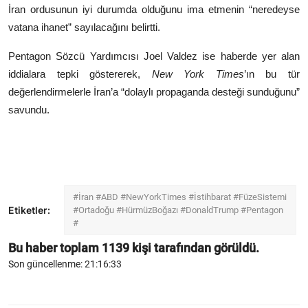
İran ordusunun iyi durumda olduğunu ima etmenin “neredeyse
vatana ihanet” sayılacağını belirtti.
Pentagon Sözcü Yardımcısı Joel Valdez ise haberde yer alan
iddialara tepki göstererek,
New York Times
’ın bu tür
değerlendirmelerle İran’a “dolaylı propaganda desteği sunduğunu”
savundu.
#İran #ABD #NewYorkTimes #İstihbarat #FüzeSistemi
Etiketler:
#Ortadoğu #HürmüzBoğazı #DonaldTrump #Pentagon
#
Bu haber toplam
1139
kişi tarafından görüldü.
Son güncellenme: 21:16:33