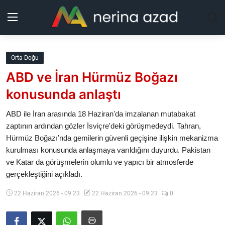
Kurdistan
Orta Doğu
ABD ve İran Hürmüz Boğazı
Bölgeler
konusunda anlaştı
Yaşam
ABD ile İran arasında 18 Haziran'da imzalanan mutabakat
zaptının ardından gözler İsviçre'deki görüşmedeydi. Tahran,
Güncel
Hürmüz Boğazı’nda ⁠gemilerin ⁠güvenli ⁠geçişine ilişkin ⁠mekanizma
⁠kurulması ⁠konusunda ⁠anlaşmaya varıldı⁠ğını duyurdu. Pakistan
Analiz
ve Katar da görüşmelerin olumlu ve yapıcı bir atmosferde
gerçekleştiğini açıkladı.
Makaleler
22 Haziran 2026 - 09:23
22 Haziran 2026 - 09:23
0
Galeri