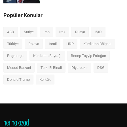
Popüler Konular
ABD
Suriye
İran
Irak
Rusya
IŞİD
Türkiye
Rojava
İsrail
HDP
Kürdistan Bölgesi
Peşmerge
Kürdistan Bayrağı
Recep Tayyip Erdoğan
Mesud Barzani
Türki El Binali
Diyarbakır
DSG
Donald Trump
Kerkük