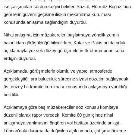
ise çalışmaları sürdüreceğini belirten Sözcü, Hürmüz Boğazı’nda
gemilerin
g
ü
venli
ge
ç
i
ş
ine ili
ş
kin
mekanizma
kurulmas
ı
konusunda anla
ş
ma sa
ğ
land
ığı
n
ı
duyurdu.
Nihai anlaşma için müzakereleri başlatmaya yönelik zemin
hazırlıkları görüşüldüğü bildirilirken, Katar ve Pakistan da ortak
açıklamayla yüksek düzey görüşmelerin ilk oturumunun sona
erdiğini duyurdu.
Açıklamada, görüşmelerin olumlu ve yapıcı atmosferde
gerçekleştiği, ara buluculuk sürecine siyasi gözetim sağlayacak
üst düzey bir komite kurulması konusunda anlaşmaya varıldığı
belirtildi.
Açıklamaya göre baş müzakereciler söz konusu komiteye
düzenli olarak rapor verecek. Komite 60 gün içinde nihai
anlaşmaya varılmasını öngören yol haritası üzerinde anlaştı.
Lübnan'daki duruma da değinilen açıklamada, çatışma önleme