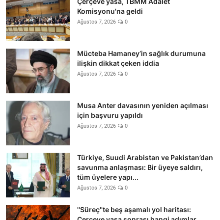
Çerçeve yasa, TBMM Adalet
Komisyonu'na geldi
Ağustos 7, 2026
0
Mücteba Hamaney’in sağlık durumuna
ilişkin dikkat çeken iddia
Ağustos 7, 2026
0
Musa Anter davasının yeniden açılması
için başvuru yapıldı
Ağustos 7, 2026
0
Türkiye, Suudi Arabistan ve Pakistan’dan
savunma anlaşması: Bir üyeye saldırı,
tüm üyelere yapı...
Ağustos 7, 2026
0
''Süreç''te beş aşamalı yol haritası:
Çerçeve yasa sonrası hangi adımlar