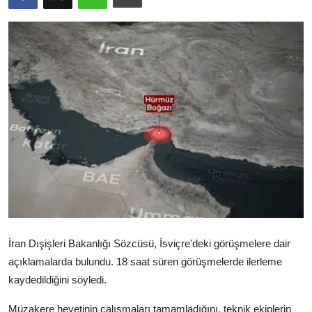
Video
Yazarlar
Arşiv
İletişim
Türkçe
Kurdi
İran Dışişleri Bakanlığı Sözcüsü, İsviçre'deki görüşmelere dair
açıklamalarda bulundu. 18 saat süren görüşmelerde ilerleme
kaydedildiğini söyledi.
Müzakere heyetinin çalışmaları tamamladığını, teknik ekiplerin