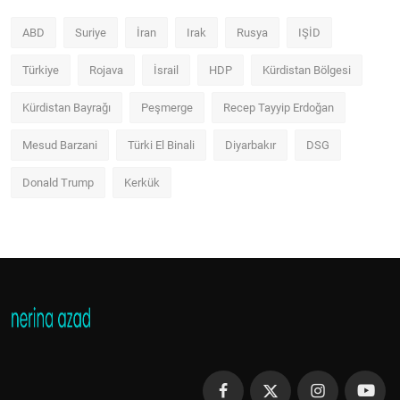
ABD
Suriye
İran
Irak
Rusya
IŞİD
Türkiye
Rojava
İsrail
HDP
Kürdistan Bölgesi
Kürdistan Bayrağı
Peşmerge
Recep Tayyip Erdoğan
Mesud Barzani
Türki El Binali
Diyarbakır
DSG
Donald Trump
Kerkük