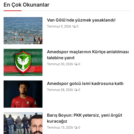
En Çok Okunanlar
Van Gölü'nde yüzmek yasaklandı!
Temmuz 9, 2026
0
Amedspor maçlarının Kürtçe anlatılması
talebine yanıt
Temmuz 30, 2026
0
Amedspor golcü ismi kadrosuna kattı
Temmuz 28, 2026
0
Barış Boyun: PKK yetersiz, yeni örgüt
kuracağız
Temmuz 15, 2026
0