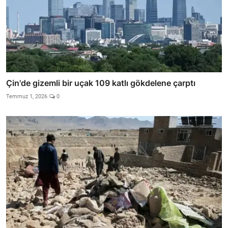
Çin'de gizemli bir uçak 109 katlı gökdelene çarptı
Temmuz 1, 2026
0