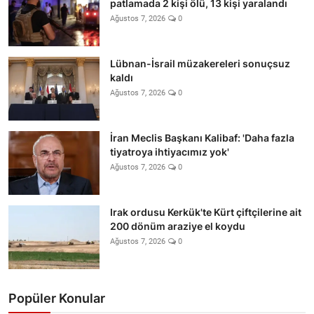
patlamada 2 kişi ölü, 13 kişi yaralandı
Ağustos 7, 2026
0
Lübnan-İsrail müzakereleri sonuçsuz
kaldı
Ağustos 7, 2026
0
İran Meclis Başkanı Kalibaf: 'Daha fazla
tiyatroya ihtiyacımız yok'
Ağustos 7, 2026
0
Irak ordusu Kerkük'te Kürt çiftçilerine ait
200 dönüm araziye el koydu
Ağustos 7, 2026
0
Popüler Konular