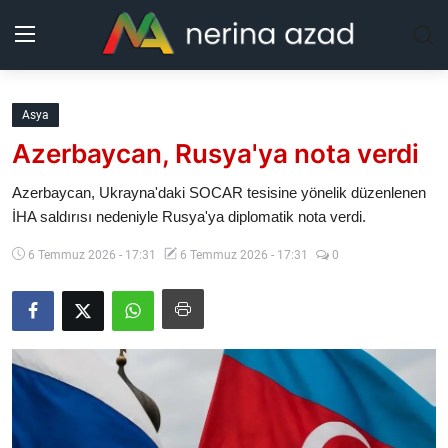
Kurdistan
Asya
Azerbaycan, Rusya'ya nota verdi
Bölgeler
Azerbaycan, Ukrayna'daki SOCAR tesisine yönelik düzenlenen
Yaşam
İHA saldırısı nedeniyle Rusya'ya diplomatik nota verdi.
6 Temmuz 2026 - 17:31
6 Temmuz 2026 - 17:31
0
Güncel
Analiz
Makaleler
Galeri