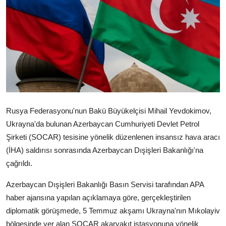
Video
Yazarlar
Arşiv
İletişim
Türkçe
Kurdi
Rusya Federasyonu'nun Bakü Büyükelçisi Mihail Yevdokimov,
Ukrayna'da bulunan Azerbaycan Cumhuriyeti Devlet Petrol
Şirketi (SOCAR) tesisine yönelik düzenlenen insansız hava aracı
(İHA) saldırısı sonrasında Azerbaycan Dışişleri Bakanlığı'na
çağrıldı.
Azerbaycan Dışişleri Bakanlığı Basın Servisi tarafından APA
haber ajansına yapılan açıklamaya göre, gerçekleştirilen
diplomatik görüşmede, 5 Temmuz akşamı Ukrayna'nın Mıkolayiv
bölgesinde yer alan SOCAR akaryakıt istasyonuna yönelik