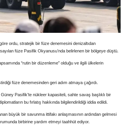
öre ordu, stratejik bir füze denemesini denizaltıdan
rsayılan füze Pasifik Okyanusu’nda belirlenen bir bölgeye düştü.
apsamında “rutin bir düzenleme” olduğu ve ilgili ülkelerin
tirdiği füze denemesinden geri adım atmaya çağırdı.
Güney Pasifik’te nükleer kapasiteli, sahte savaş başlıklı bir
matların bu fırlatış hakkında bilgilendirildiği iddia edildi.
lanan büyük bir savunma ittifakı anlaşmasının ardından gelmesi
durumunda birbirine yardım etmeyi taahhüt ediyor.