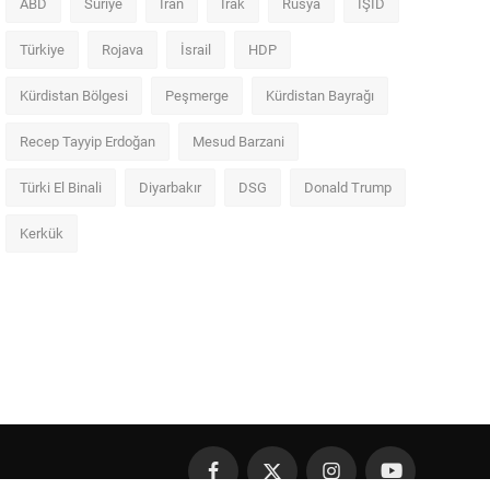
ABD
Suriye
İran
Irak
Rusya
IŞİD
Türkiye
Rojava
İsrail
HDP
Kürdistan Bölgesi
Peşmerge
Kürdistan Bayrağı
Recep Tayyip Erdoğan
Mesud Barzani
Türki El Binali
Diyarbakır
DSG
Donald Trump
Kerkük