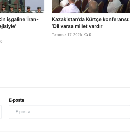
in işgaline 'İran-
Kazakistan’da Kürtçe konferansı:
isiyle'
‘Dil varsa millet vardır’
Temmuz 17, 2026
0
0
E-posta