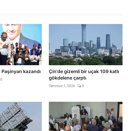
 Paşinyan kazandı
Çin'de gizemli bir uçak 109 katlı
gökdelene çarptı
0
Temmuz 1, 2026
0