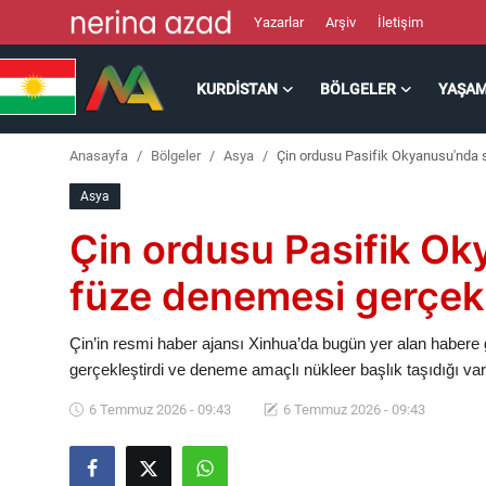
Yazarlar
Arşiv
İletişim
KURDISTAN
BÖLGELER
YAŞA
Kurdistan
Anasayfa
Bölgeler
Asya
Çin ordusu Pasifik Okyanusu'nda st
Bölgeler
Asya
Yaşam
Çin ordusu Pasifik Oky
Güncel
füze denemesi gerçekl
Analiz
Çin’in resmi haber ajansı Xinhua’da bugün yer alan habere g
gerçekleştirdi ve deneme amaçlı nükleer başlık taşıdığı va
Makaleler
6 Temmuz 2026 - 09:43
6 Temmuz 2026 - 09:43
Galeri