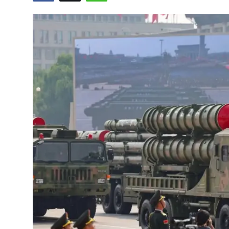
Video
Yazarlar
Arşiv
İletişim
Türkçe
Kurdi