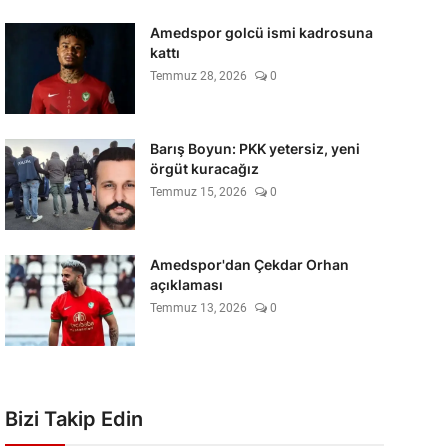
Amedspor golcü ismi kadrosuna
kattı
Temmuz 28, 2026
0
Barış Boyun: PKK yetersiz, yeni
örgüt kuracağız
Temmuz 15, 2026
0
Amedspor'dan Çekdar Orhan
açıklaması
Temmuz 13, 2026
0
Bizi Takip Edin