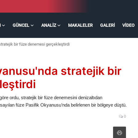
M
GÜNCEL
ANALIZ
MAKALELER
GALERI
VIDEO
ratejik bir füze denemesi gerçekleştirdi
anusu'nda stratejik bir
eştirdi
öre ordu, stratejik bir füze denemesini denizaltıdan
rsayılan füze Pasifik Okyanusu’nda belirlenen bir bölgeye düştü.
0