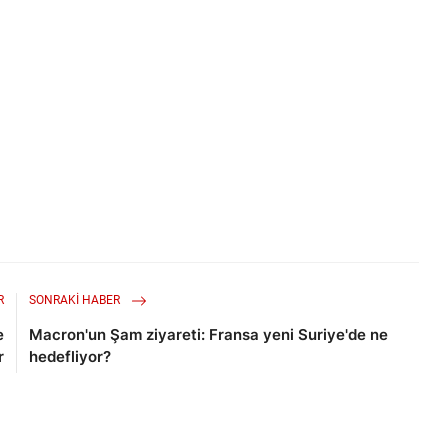
R
SONRAKI HABER
e
Macron'un Şam ziyareti: Fransa yeni Suriye'de ne
r
hedefliyor?