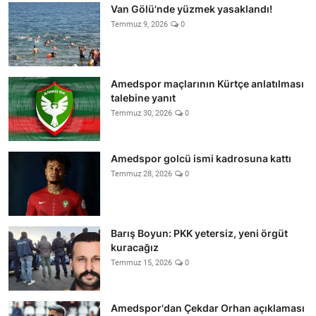
Van Gölü'nde yüzmek yasaklandı!
Temmuz 9, 2026
0
Amedspor maçlarının Kürtçe anlatılması
talebine yanıt
Temmuz 30, 2026
0
Amedspor golcü ismi kadrosuna kattı
Temmuz 28, 2026
0
Barış Boyun: PKK yetersiz, yeni örgüt
kuracağız
Temmuz 15, 2026
0
Amedspor'dan Çekdar Orhan açıklaması