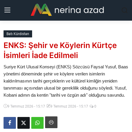
Kurdistan
Batı Kürdistan
ENKS: Şehir ve Köylerin Kürtçe
Bölgeler
İsimleri İade Edilmeli
Yaşam
Suriye Kürt Ulusal Konseyi (ENKS) Sözcüsü Faysal Yusuf, Baas
yönetimi döneminde şehir ve köylere verilen isimlerin
Güncel
kaldırılmasının tarihi gerçeklerin ve kültürel kimliğin yeniden
tanınması açısından ulusal bir gereklilik olduğunu söyledi. Yusuf,
Analiz
Kobani adının da kentin "tarihi ve özgün adı" olduğunu savundu.
Makaleler
9 Temmuz 2026 - 15:17
9 Temmuz 2026 - 15:17
0
Galeri