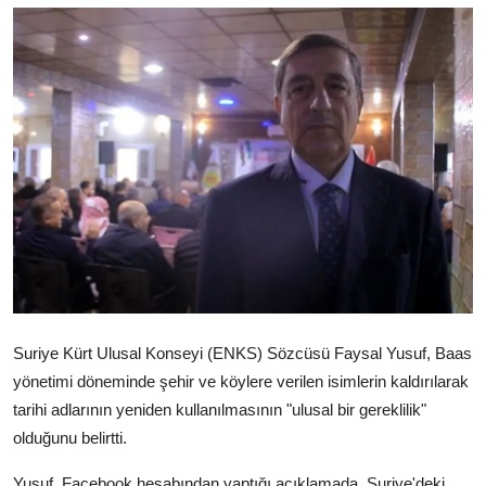
Video
Yazarlar
Arşiv
İletişim
Türkçe
Kurdi
Suriye Kürt Ulusal Konseyi (ENKS) Sözcüsü Faysal Yusuf, Baas
yönetimi döneminde şehir ve köylere verilen isimlerin kaldırılarak
tarihi adlarının yeniden kullanılmasının "ulusal bir gereklilik"
olduğunu belirtti.
Yusuf, Facebook hesabından yaptığı açıklamada, Suriye'deki