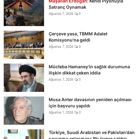
Maşallah Erdoğan
: Kendi Piyonuyla
Satranç Oynamak
Ağustos 7, 2026
0
Çerçeve yasa, TBMM Adalet
Komisyonu'na geldi
Ağustos 7, 2026
0
Mücteba Hamaney’in sağlık durumuna
ilişkin dikkat çeken iddia
Ağustos 7, 2026
0
Musa Anter davasının yeniden açılması
için başvuru yapıldı
Ağustos 7, 2026
0
Türkiye, Suudi Arabistan ve Pakistan’dan
savunma anlaşması: Bir üyeye saldırı,