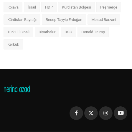
Rojava
İsrail
HDP
Kürdistan Bölgesi
Peşmerge
Kürdistan Bayrağı
Recep Tayyip Erdoğan
Mesud Barzani
Türki El Binali
Diyarbakır
DSG
Donald Trump
Kerkük