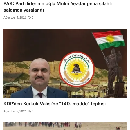
PAK: Parti liderinin oğlu Mukri Yezdanpena silahlı
saldırıda yaralandı
Ağustos 5, 2026
0
KDP’den Kerkük Valisi’ne “140. madde” tepkisi
Ağustos 5, 2026
0