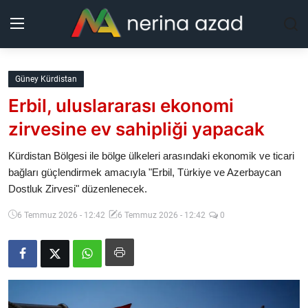
Kurdistan
Güney Kürdistan
Erbil, uluslararası ekonomi
Bölgeler
zirvesine ev sahipliği yapacak
Yaşam
Kürdistan Bölgesi ile bölge ülkeleri arasındaki ekonomik ve ticari
bağları güçlendirmek amacıyla "Erbil, Türkiye ve Azerbaycan
Güncel
Dostluk Zirvesi" düzenlenecek.
Analiz
6 Temmuz 2026 - 12:42
6 Temmuz 2026 - 12:42
0
Makaleler
Galeri