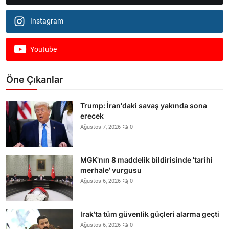
Instagram
Youtube
Öne Çıkanlar
Trump: İran'daki savaş yakında sona
erecek
Ağustos 7, 2026
0
MGK'nın 8 maddelik bildirisinde 'tarihi
merhale' vurgusu
Ağustos 6, 2026
0
Irak'ta tüm güvenlik güçleri alarma geçti
Ağustos 6, 2026
0