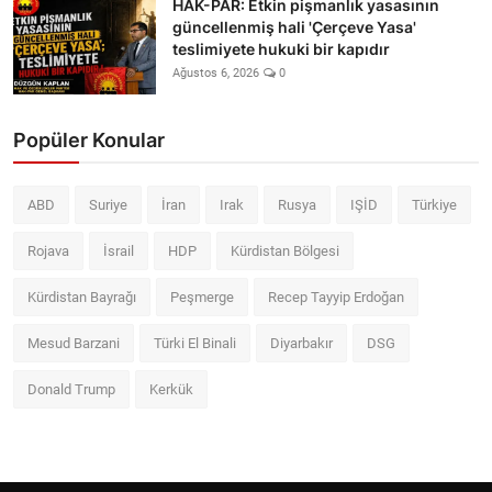
HAK-PAR: Etkin pişmanlık yasasının
güncellenmiş hali 'Çerçeve Yasa'
teslimiyete hukuki bir kapıdır
Ağustos 6, 2026
0
Popüler Konular
ABD
Suriye
İran
Irak
Rusya
IŞİD
Türkiye
Rojava
İsrail
HDP
Kürdistan Bölgesi
Kürdistan Bayrağı
Peşmerge
Recep Tayyip Erdoğan
Mesud Barzani
Türki El Binali
Diyarbakır
DSG
Donald Trump
Kerkük