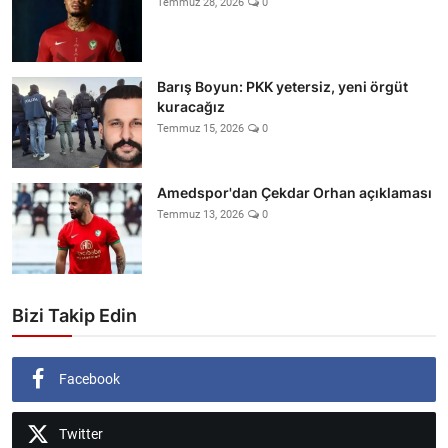
Temmuz 28, 2026
0
Barış Boyun: PKK yetersiz, yeni örgüt
kuracağız
Temmuz 15, 2026
0
Amedspor'dan Çekdar Orhan açıklaması
Temmuz 13, 2026
0
Bizi Takip Edin
Facebook
Twitter