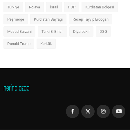
Türkiye
Rojava
İsrail
HDP
Kürdistan Bölgesi
Peşmerge
Kürdistan Bayrağı
Recep Tayyip Erdoğan
Mesud Barzani
Türki El Binali
Diyarbakır
DSG
Donald Trump
Kerkük