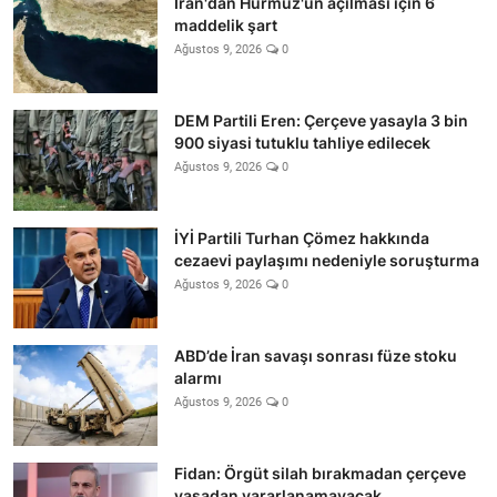
İran'dan Hürmüz'ün açılması için 6
maddelik şart
Ağustos 9, 2026
0
DEM Partili Eren: Çerçeve yasayla 3 bin
900 siyasi tutuklu tahliye edilecek
Ağustos 9, 2026
0
İYİ Partili Turhan Çömez hakkında
cezaevi paylaşımı nedeniyle soruşturma
Ağustos 9, 2026
0
ABD’de İran savaşı sonrası füze stoku
alarmı
Ağustos 9, 2026
0
Fidan: Örgüt silah bırakmadan çerçeve
yasadan yararlanamayacak