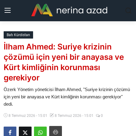
Kurdistan
Batı Kürdistan
İlham Ahmed: Suriye krizinin
Bölgeler
çözümü için yeni bir anayasa ve
Yaşam
Kürt kimliğinin korunması
gerekiyor
Güncel
Özerk Yönetim yöneticisi İlham Ahmed, "Suriye krizinin çözümü
Analiz
için yeni bir anayasa ve Kürt kimliğinin korunması gerekiyor"
dedi.
Makaleler
8 Temmuz 2026 - 15:01
8 Temmuz 2026 - 15:01
0
Galeri