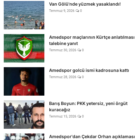
Van Gölü'nde yüzmek yasaklandı!
Temmuz 9, 2026
0
Amedspor maçlarının Kürtçe anlatılması
talebine yanıt
Temmuz 30, 2026
0
Amedspor golcü ismi kadrosuna kattı
Temmuz 28, 2026
0
Barış Boyun: PKK yetersiz, yeni örgüt
kuracağız
Temmuz 15, 2026
0
Amedspor'dan Çekdar Orhan açıklaması