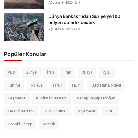
Ağustos 8, 2026
0
Dünya Bankası’ndan Suriye’ye 100
milyon dolarlık destek
Ağustos 8, 2026
0
Popüler Konular
ABD
Suriye
İran
Irak
Rusya
IŞİD
Türkiye
Rojava
İsrail
HDP
Kürdistan Bölgesi
Peşmerge
Kürdistan Bayrağı
Recep Tayyip Erdoğan
Mesud Barzani
Türki El Binali
Diyarbakır
DSG
Donald Trump
Kerkük