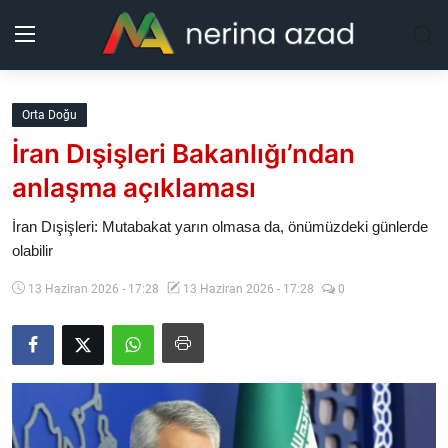
Kurdistan
Orta Doğu
İran Dışişleri Bakanlığı’ndan
Bölgeler
anlaşma açıklaması
Yaşam
İran Dışişleri: Mutabakat yarın olmasa da, önümüzdeki günlerde
olabilir
Güncel
13 Haziran 2026 - 17:28
13 Haziran 2026 - 17:28
0
Analiz
Makaleler
Galeri