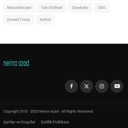
Mesud Barzani
Türki El Binali
Diyarbakır
DSG
Donald Trump
Kerkük
Copyright 2013 - 2023 Nerina Azad - All Rights Reserved.
Şartlar ve Koşullar
Gizlilik Politikası