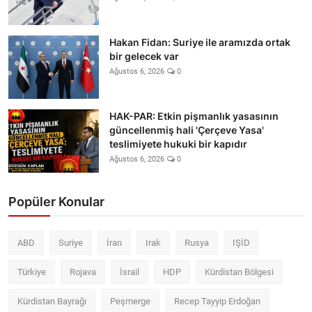
Hakan Fidan: Suriye ile aramızda ortak
bir gelecek var
Ağustos 6, 2026
0
HAK-PAR: Etkin pişmanlık yasasının
güncellenmiş hali 'Çerçeve Yasa'
teslimiyete hukuki bir kapıdır
Ağustos 6, 2026
0
Popüler Konular
ABD
Suriye
İran
Irak
Rusya
IŞİD
Türkiye
Rojava
İsrail
HDP
Kürdistan Bölgesi
Kürdistan Bayrağı
Peşmerge
Recep Tayyip Erdoğan