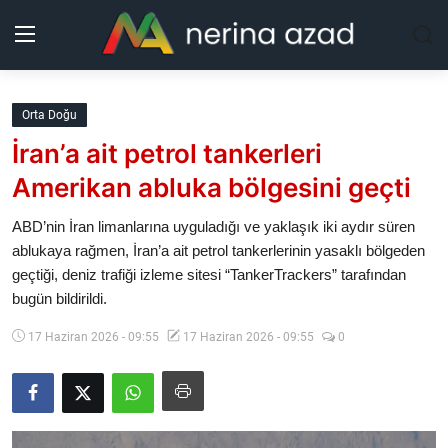
Kurdistan
Orta Doğu
İran’a ait petrol tankerleri
Bölgeler
Amerikan abluka bölgesini geçti
Yaşam
ABD’nin İran limanlarına uyguladığı ve yaklaşık iki aydır süren
ablukaya rağmen, İran’a ait petrol tankerlerinin yasaklı bölgeden
Güncel
geçtiği, deniz trafiği izleme sitesi “TankerTrackers” tarafından
bugün bildirildi.
Analiz
17 Haziran 2026 - 09:55
17 Haziran 2026 - 09:55
0
Makaleler
Galeri