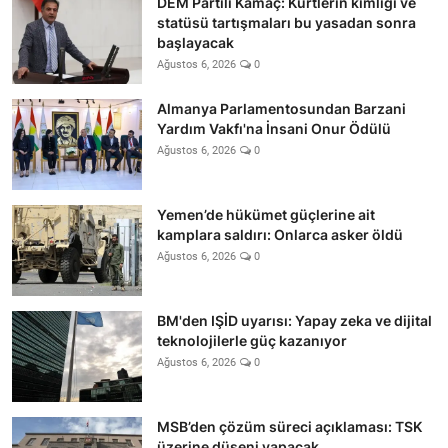
DEM Partili Kamaç: Kürtlerin kimliği ve
statüsü tartışmaları bu yasadan sonra
başlayacak
Ağustos 6, 2026
0
Almanya Parlamentosundan Barzani
Yardım Vakfı'na İnsani Onur Ödülü
Ağustos 6, 2026
0
Yemen’de hükümet güçlerine ait
kamplara saldırı: Onlarca asker öldü
Ağustos 6, 2026
0
BM'den IŞİD uyarısı: Yapay zeka ve dijital
teknolojilerle güç kazanıyor
Ağustos 6, 2026
0
MSB’den çözüm süreci açıklaması: TSK
üzerine düşeni yapacak