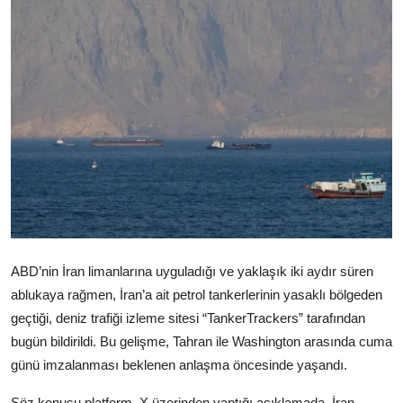
Video
Yazarlar
Arşiv
İletişim
Türkçe
Kurdi
ABD’nin İran limanlarına uyguladığı ve yaklaşık iki aydır süren
ablukaya rağmen, İran’a ait petrol tankerlerinin yasaklı bölgeden
geçtiği, deniz trafiği izleme sitesi “TankerTrackers” tarafından
bugün bildirildi. Bu gelişme, Tahran ile Washington arasında cuma
günü imzalanması beklenen anlaşma öncesinde yaşandı.
Söz konusu platform, X üzerinden yaptığı açıklamada, İran