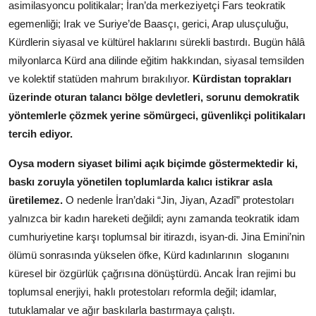
asimilasyoncu politikalar; İran’da merkeziyetçi Fars teokratik
egemenliği; Irak ve Suriye’de Baasçı, gerici, Arap ulusçuluğu,
Kürdlerin siyasal ve kültürel haklarını sürekli bastırdı. Bugün hâlâ
milyonlarca Kürd ana dilinde eğitim hakkından, siyasal temsilden
ve kolektif statüden mahrum bırakılıyor.
Kürdistan toprakları
üzerinde oturan talancı bölge devletleri, sorunu demokratik
yöntemlerle çözmek yerine sömürgeci, güvenlikçi politikaları
tercih ediyor.
Oysa modern siyaset bilimi açık biçimde göstermektedir ki,
baskı zoruyla yönetilen toplumlarda kalıcı istikrar asla
üretilemez.
O nedenle İran’daki “Jin, Jiyan, Azadî” protestoları
yalnızca bir kadın hareketi değildi; aynı zamanda teokratik idam
cumhuriyetine karşı toplumsal bir itirazdı, isyan-di. Jina Emini’nin
ölümü sonrasında yükselen öfke, Kürd kadınlarının
sloganını
küresel bir özgürlük çağrısına dönüştürdü. Ancak İran rejimi bu
toplumsal enerjiyi, haklı protestoları reformla değil; idamlar,
tutuklamalar ve ağır baskılarla bastırmaya çalıştı.