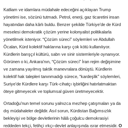
Katliam ve idamlara müdahale edeceğini açıklayan Trump
yönetimi ise, sözünü tutmadı. Petrol, enerji, gaz ticaretini insan
hayatından daha kârlı buldu. Benzer şekilde Türkiye’de de Kürd
meselesi demokratik çözüm yerine kolonyalist politikalarla
yönetilmek isteniyor. “Çözüm süreci” söylemleri ve Abdullah
Öcalan, Kürd kolektif haklarına karşı çok kötü kullanılıyor.
Kürdlerin barışçıl kültürü, sabrı ve sinir sistemleriyle oynanıyor.
Görünen o ki, Ankara’nın, “Çözüm süreci” İran rejim değişimine
ve zamana yayılmış taktik manevralara dönüştü. Kürdlerin
kolektif hak talepleri tanınmadığı sürece, “kardeşlik” söylemleri,
Suriye'de Kürdlere karşı Türk-cihatçı işbirliğini hatırlatmaktan
öteye gitmeyecek ve toplumsal güven üretmeyecektir.
Ortadoğu’nun temel sorunu yalnızca mezhep çatışmaları ya da
dış müdahaleler değildir. Asıl sorun, Kürdistan Bağımsızlık
bekleyişi ve bölge devletlerinin hâlâ çoğulcu demokrasiyi
reddeden tekçi, fetihçi ırkçı-devlet anlayışında ısrar etmesidir.
O