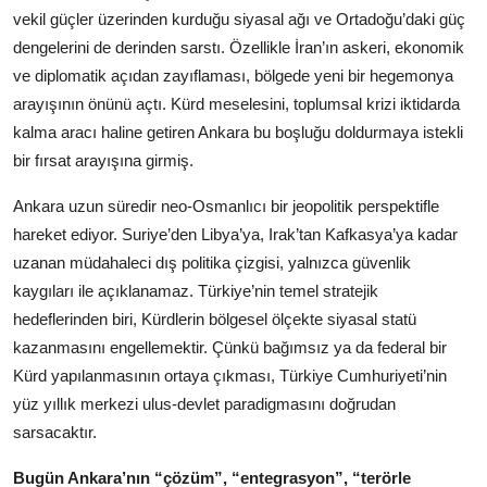
vekil güçler üzerinden kurduğu siyasal ağı ve Ortadoğu’daki güç
dengelerini de derinden sarstı. Özellikle İran’ın askeri, ekonomik
ve diplomatik açıdan zayıflaması, bölgede yeni bir hegemonya
arayışının önünü açtı. Kürd meselesini, toplumsal krizi iktidarda
kalma aracı haline getiren Ankara bu boşluğu doldurmaya istekli
bir fırsat arayışına girmiş.
Ankara uzun süredir neo-Osmanlıcı bir jeopolitik perspektifle
hareket ediyor. Suriye’den Libya’ya, Irak’tan Kafkasya’ya kadar
uzanan müdahaleci dış politika çizgisi, yalnızca güvenlik
kaygıları ile açıklanamaz. Türkiye’nin temel stratejik
hedeflerinden biri, Kürdlerin bölgesel ölçekte siyasal statü
kazanmasını engellemektir. Çünkü bağımsız ya da federal bir
Kürd yapılanmasının ortaya çıkması, Türkiye Cumhuriyeti’nin
yüz yıllık merkezi ulus-devlet paradigmasını doğrudan
sarsacaktır.
Bugün Ankara’nın “çözüm”, “entegrasyon”, “terörle