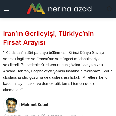
Kurdistan
İran’ın Gerileyişi, Türkiye’nin
Fırsat Arayışı
Bölgeler
'' Kürdistan’ın dört parçaya bölünmesi, Birinci Dünya Savaşı
Yaşam
sonrası İngiltere ve Fransa’nın sömürgeci müdahaleleriyle
şekillendi. Bu nedenle Kürd sorununun çözümü de yalnızca
Güncel
Ankara, Tahran, Bağdat veya Şam’ın insafına bırakılamaz. Sorun
uluslararasıdır; çözümü de uluslararası hukuk, Milletlerin kendi
Analiz
kaderini tayin hakkı ve demokratik temsil temelinde ele
alınmalıdır.''
Makaleler
Mehmet Kobal
Galeri