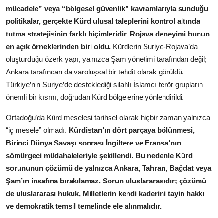
mücadele” veya “bölgesel güvenlik” kavramlarıyla sunduğu
politikalar, gerçekte Kürd ulusal taleplerini kontrol altında
tutma stratejisinin farklı biçimleridir. Rojava deneyimi bunun
en açık örneklerinden biri oldu.
Kürdlerin Suriye-Rojava’da
oluşturduğu özerk yapı, yalnızca Şam yönetimi tarafından değil;
Ankara tarafından da varoluşsal bir tehdit olarak görüldü.
Türkiye’nin Suriye’de desteklediği silahlı İslamcı terör grupların
önemli bir kısmı, doğrudan Kürd bölgelerine yönlendirildi.
Ortadoğu’da Kürd meselesi tarihsel olarak hiçbir zaman yalnızca
“iç mesele” olmadı.
Kürdistan’ın dört parçaya bölünmesi,
Birinci Dünya Savaşı sonrası İngiltere ve Fransa’nın
sömürgeci müdahaleleriyle şekillendi. Bu nedenle Kürd
sorununun çözümü de yalnızca Ankara, Tahran, Bağdat veya
Şam’ın insafına bırakılamaz. Sorun uluslararasıdır; çözümü
de uluslararası hukuk, Milletlerin kendi kaderini tayin hakkı
ve demokratik temsil temelinde ele alınmalıdır.