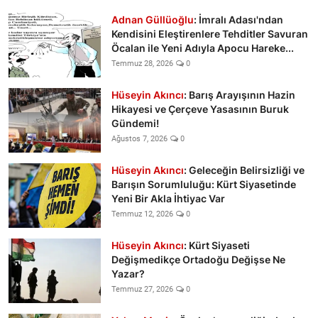
Adnan Güllüoğlu
: İmralı Adası'ndan
Kendisini Eleştirenlere Tehditler Savuran
Öcalan ile Yeni Adıyla Apocu Hareke...
Temmuz 28, 2026
0
Hüseyin Akıncı
: Barış Arayışının Hazin
Hikayesi ve Çerçeve Yasasının Buruk
Gündemi!
Ağustos 7, 2026
0
Hüseyin Akıncı
: Geleceğin Belirsizliği ve
Barışın Sorumluluğu: Kürt Siyasetinde
Yeni Bir Akla İhtiyac Var
Temmuz 12, 2026
0
Hüseyin Akıncı
: Kürt Siyaseti
Değişmedikçe Ortadoğu Değişse Ne
Yazar?
Temmuz 27, 2026
0