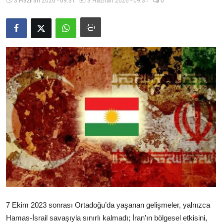
3 Haziran 2026 - 09:31
3 Haziran 2026 - 09:31
0
Video
Yazarlar
Arşiv
İletişim
Türkçe
Kurdi
7 Ekim 2023 sonrası Ortadoğu’da yaşanan gelişmeler, yalnızca
Hamas-İsrail savaşıyla sınırlı kalmadı; İran’ın bölgesel etkisini,