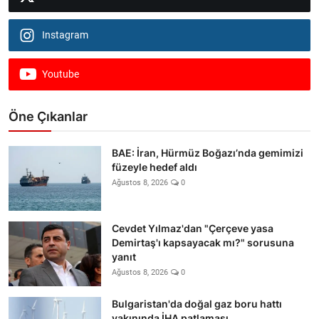
Instagram
Youtube
Öne Çıkanlar
BAE: İran, Hürmüz Boğazı’nda gemimizi
füzeyle hedef aldı
Ağustos 8, 2026
0
Cevdet Yılmaz'dan "Çerçeve yasa
Demirtaş'ı kapsayacak mı?" sorusuna
yanıt
Ağustos 8, 2026
0
Bulgaristan'da doğal gaz boru hattı
yakınında İHA patlaması