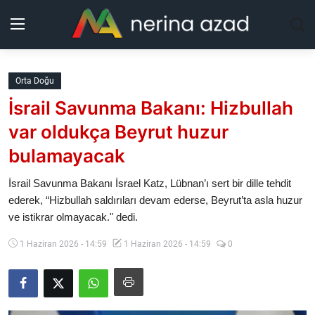
Kurdistan
Orta Doğu
İsrail Savunma Bakanı: Hizbullah
Bölgeler
var oldukça Beyrut huzur
Yaşam
bulamayacak
Güncel
İsrail Savunma Bakanı İsrael Katz, Lübnan’ı sert bir dille tehdit
ederek, “Hizbullah saldırıları devam ederse, Beyrut’ta asla huzur
ve istikrar olmayacak." dedi.
Analiz
1 Haziran 2026 - 14:59
1 Haziran 2026 - 14:59
0
Makaleler
Galeri