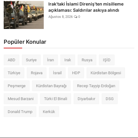
Irak’taki İslami Direniş’ten misilleme
açıklaması: Saldırılar askıya alındı
Ağustos 8, 2026
0
Popüler Konular
ABD
Suriye
İran
Irak
Rusya
IŞİD
Türkiye
Rojava
İsrail
HDP
Kürdistan Bölgesi
Peşmerge
Kürdistan Bayrağı
Recep Tayyip Erdoğan
Mesud Barzani
Türki El Binali
Diyarbakır
DSG
Donald Trump
Kerkük