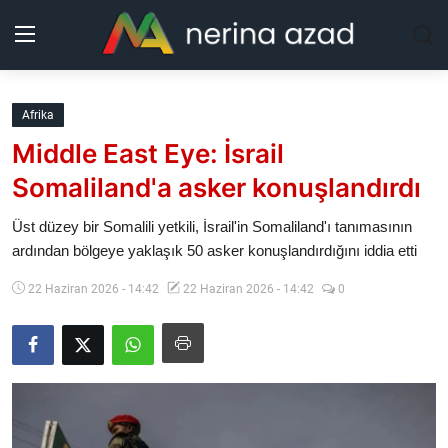
Kurdistan
Afrika
Middle East Eye: İsrail
Bölgeler
Somaliland'a asker konuşlandırdı
Yaşam
Üst düzey bir Somalili yetkili, İsrail'in Somaliland'ı tanımasının
ardından bölgeye yaklaşık 50 asker konuşlandırdığını iddia etti
Güncel
22 Haziran 2026 - 14:42
22 Haziran 2026 - 14:42
0
Analiz
Makaleler
Galeri