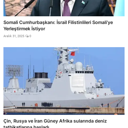
Somali Cumhurbaşkanı: İsrail Filistinlileri Somali’ye
Yerleştirmek İstiyor
Aralık 31, 2025
0
Çin, Rusya ve İran Güney Afrika sularında deniz
tatbikatlarına başladı