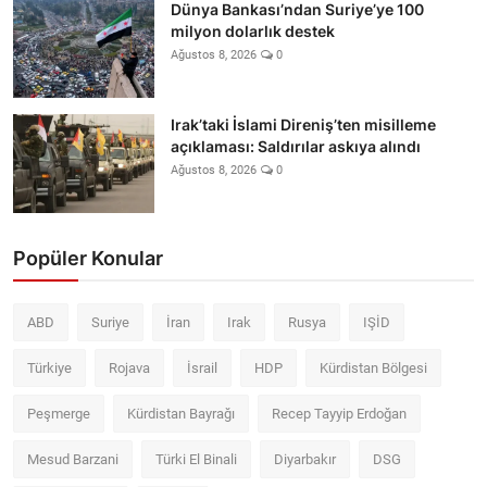
Dünya Bankası’ndan Suriye’ye 100
milyon dolarlık destek
Ağustos 8, 2026
0
Irak’taki İslami Direniş’ten misilleme
açıklaması: Saldırılar askıya alındı
Ağustos 8, 2026
0
Popüler Konular
ABD
Suriye
İran
Irak
Rusya
IŞİD
Türkiye
Rojava
İsrail
HDP
Kürdistan Bölgesi
Peşmerge
Kürdistan Bayrağı
Recep Tayyip Erdoğan
Mesud Barzani
Türki El Binali
Diyarbakır
DSG