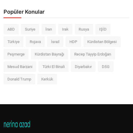
Popüler Konular
ABD
Suriye
İran
Irak
Rusya
IŞİD
Türkiye
Rojava
İsrail
HDP
Kürdistan Bölgesi
Peşmerge
Kürdistan Bayrağı
Recep Tayyip Erdoğan
Mesud Barzani
Türki El Binali
Diyarbakır
DSG
Donald Trump
Kerkük