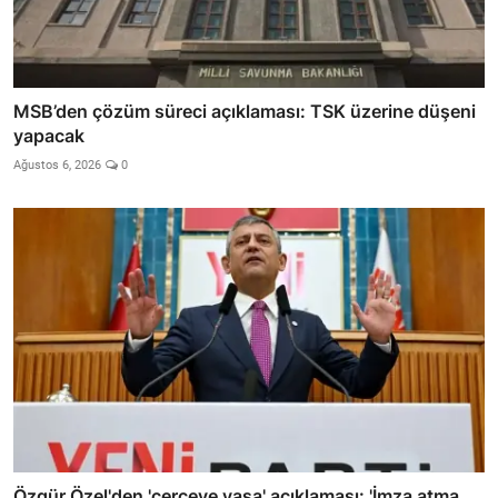
MSB’den çözüm süreci açıklaması: TSK üzerine düşeni
yapacak
Ağustos 6, 2026
0
Özgür Özel'den 'çerçeve yasa' açıklaması: 'İmza atma