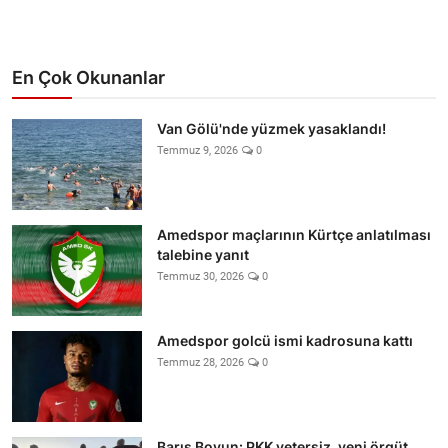
En Çok Okunanlar
Van Gölü'nde yüzmek yasaklandı!
Temmuz 9, 2026
0
Amedspor maçlarının Kürtçe anlatılması
talebine yanıt
Temmuz 30, 2026
0
Amedspor golcü ismi kadrosuna kattı
Temmuz 28, 2026
0
Barış Boyun: PKK yetersiz, yeni örgüt