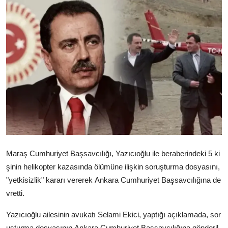
Video
Yazarlar
Arşiv
İletişim
Türkçe
Kurdi
Maraş Cumhuriyet Başsavcılığı, Yazıcıoğlu ile beraberindeki 5 ki
şinin helikopter kazasında ölümüne ilişkin soruşturma dosyasını,
"yetkisizlik" kararı vererek Ankara Cumhuriyet Başsavcılığına de
vretti.
Yazıcıoğlu ailesinin avukatı Selami Ekici, yaptığı açıklamada, sor
uşturma dosyasının Ankara Cumhuriyet Başsavcılığına gönderil