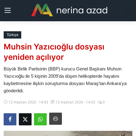
Kurdistan
Türkiye
Muhsin Yazıcıoğlu dosyası
Bölgeler
yeniden açılıyor
Yaşam
Büyük Birlik Partisinin (BBP) kurucu Genel Başkanı Muhsin
Yazıcıoğlu ile 5 kişinin 2009'da düşen helikopterde hayatını
Güncel
kaybetmesine ilişkin soruşturma dosyası Maraş'tan Ankara'ya
gönderildi.
Analiz
12 Haziran 2026 - 14:03
12 Haziran 2026 - 14:03
0
Makaleler
Galeri