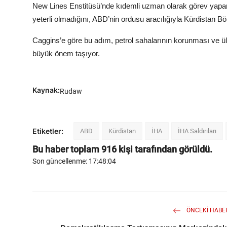
New Lines Enstitüsü’nde kıdemli uzman olarak görev yap
yeterli olmadığını, ABD’nin ordusu aracılığıyla Kürdistan B
Caggins’e göre bu adım, petrol sahalarının korunması ve ül
büyük önem taşıyor.
Kaynak:
Rudaw
Etiketler:
ABD
Kürdistan
İHA
İHA Saldırıları
Bu haber toplam
916
kişi tarafından görüldü.
Son güncellenme: 17:48:04
ÖNCEKI HABE