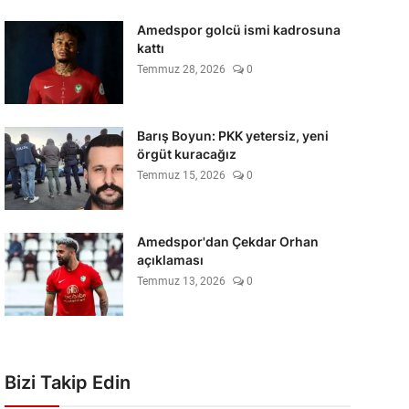
Amedspor golcü ismi kadrosuna
kattı
Temmuz 28, 2026
0
Barış Boyun: PKK yetersiz, yeni
örgüt kuracağız
Temmuz 15, 2026
0
Amedspor'dan Çekdar Orhan
açıklaması
Temmuz 13, 2026
0
Bizi Takip Edin