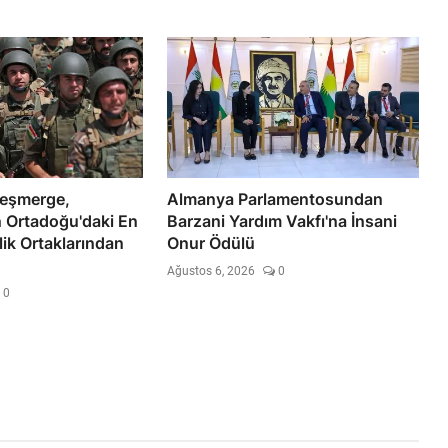
Peşmerge,
Almanya Parlamentosundan
 Ortadoğu'daki En
Barzani Yardım Vakfı'na İnsani
ik Ortaklarından
Onur Ödülü
Ağustos 6, 2026
0
0