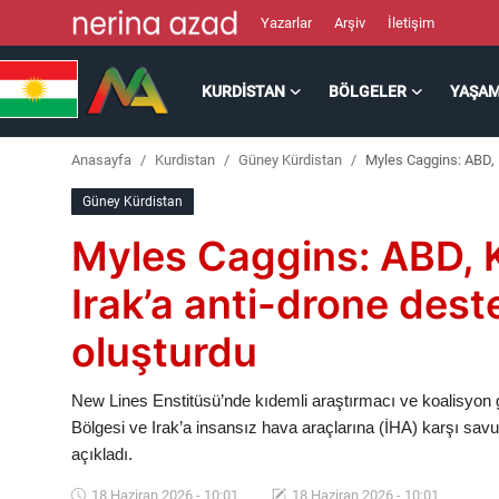
Yazarlar
Arşiv
İletişim
KURDISTAN
BÖLGELER
YAŞA
Kurdistan
Anasayfa
Kurdistan
Güney Kürdistan
Myles Caggins: ABD, K
Bölgeler
Güney Kürdistan
Yaşam
Myles Caggins: ABD, K
Güncel
Irak’a anti-drone dest
oluşturdu
Analiz
Makaleler
New Lines Enstitüsü’nde kıdemli araştırmacı ve koalisyon 
Bölgesi ve Irak’a insansız hava araçlarına (İHA) karşı sav
Galeri
açıkladı.
18 Haziran 2026 - 10:01
18 Haziran 2026 - 10:01