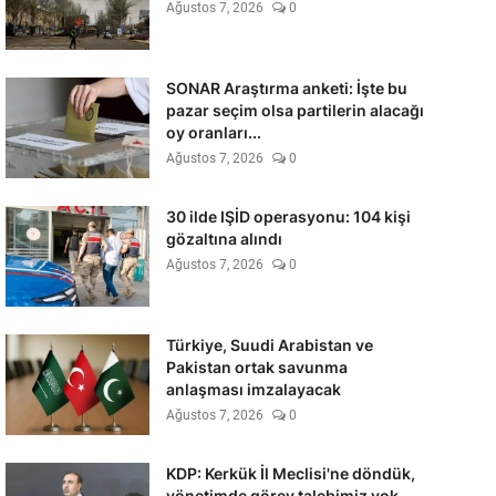
Ağustos 7, 2026
0
SONAR Araştırma anketi: İşte bu
pazar seçim olsa partilerin alacağı
oy oranları...
Ağustos 7, 2026
0
30 ilde IŞİD operasyonu: 104 kişi
gözaltına alındı
Ağustos 7, 2026
0
Türkiye, Suudi Arabistan ve
Pakistan ortak savunma
anlaşması imzalayacak
Ağustos 7, 2026
0
KDP: Kerkük İl Meclisi'ne döndük,
yönetimde görev talebimiz yok