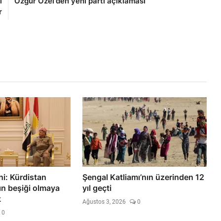
i
Özgür Özel'den yeni parti açıklaması
r
i: Kürdistan
Şengal Katliamı’nın üzerinden 12
ın beşiği olmaya
yıl geçti
k
Ağustos 3, 2026
0
0