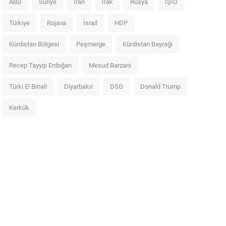
ABD
Suriye
İran
Irak
Rusya
IŞİD
Türkiye
Rojava
İsrail
HDP
Kürdistan Bölgesi
Peşmerge
Kürdistan Bayrağı
Recep Tayyip Erdoğan
Mesud Barzani
Türki El Binali
Diyarbakır
DSG
Donald Trump
Kerkük