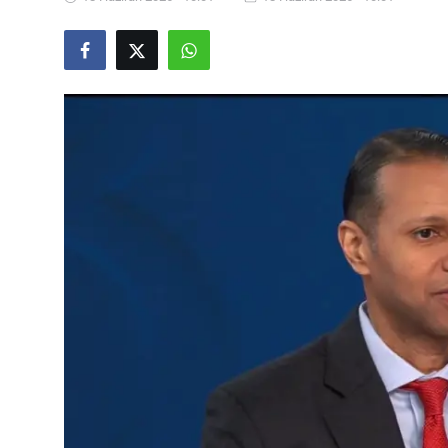
Video
Yazarlar
Arşiv
İletişim
Türkçe
Kurdi