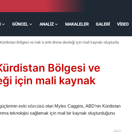
M
GÜNCEL
ANALIZ
MAKALELER
GALERI
VIDEO
ürdistan Bölgesi ve Irak’a anti-drone desteği için mali kaynak oluşturdu
ürdistan Bölgesi ve
eği için mali kaynak
güçlerinin eski sözcüsü olan Myles Caggins, ABD’nin Kürdistan
unma teknolojisi sağlamak için mali bir kaynak oluşturduğunu
0