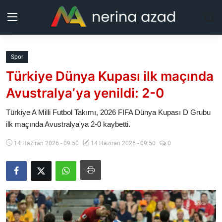
Kurdistan
Spor
Türkiye Dünya Kupası ilk maçında
Bölgeler
Avustralya’ya yenildi: 2-0
Yaşam
Türkiye A Milli Futbol Takımı, 2026 FIFA Dünya Kupası D Grubu
ilk maçında Avustralya'ya 2-0 kaybetti.
Güncel
14 Haziran 2026 - 09:50
14 Haziran 2026 - 09:50
0
Analiz
Makaleler
Galeri