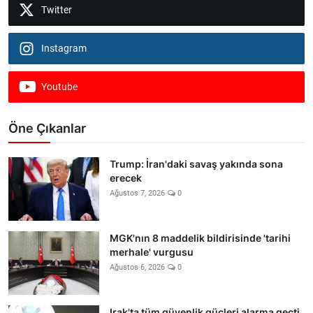
Twitter
Instagram
Youtube
Öne Çıkanlar
Trump: İran'daki savaş yakında sona
erecek
Ağustos 7, 2026
0
MGK'nın 8 maddelik bildirisinde 'tarihi
merhale' vurgusu
Ağustos 6, 2026
0
Irak'ta tüm güvenlik güçleri alarma geçti