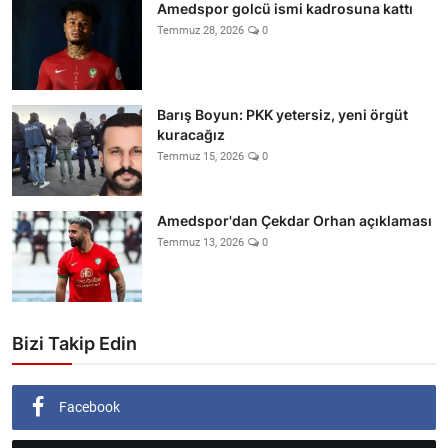
Amedspor golcü ismi kadrosuna kattı
Temmuz 28, 2026
0
Barış Boyun: PKK yetersiz, yeni örgüt
kuracağız
Temmuz 15, 2026
0
Amedspor'dan Çekdar Orhan açıklaması
Temmuz 13, 2026
0
Bizi Takip Edin
Facebook