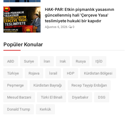
HAK-PAR: Etkin pişmanlık yasasının
güncellenmiş hali 'Çerçeve Yasa'
teslimiyete hukuki bir kapıdır
Ağustos 6, 2026
0
Popüler Konular
ABD
Suriye
İran
Irak
Rusya
IŞİD
Türkiye
Rojava
İsrail
HDP
Kürdistan Bölgesi
Peşmerge
Kürdistan Bayrağı
Recep Tayyip Erdoğan
Mesud Barzani
Türki El Binali
Diyarbakır
DSG
Donald Trump
Kerkük