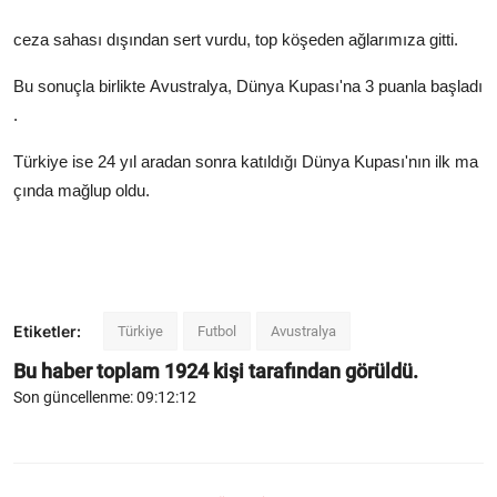
ceza
sahası
dışından
sert
vurdu,
top
köşeden
ağlarımıza
gitti.
Bu
sonuçla
birlikte
Avustralya,
Dünya
Kupası'na
3
puanla
başladı
.
Türkiye
ise
24
yıl
aradan
sonra
katıldığı
Dünya
Kupası'nın
ilk
ma
çında
mağlup
oldu.
Etiketler:
Türkiye
Futbol
Avustralya
Bu haber toplam
1924
kişi tarafından görüldü.
Son güncellenme: 09:12:12