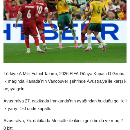
Video
Yazarlar
Arşiv
İletişim
Türkçe
Kurdi
Türkiye
A
Milli
Futbol
Takımı,
2026
FIFA
Dünya
Kupası
D
Grubu
i
lk
maçında
Kanada'nın
Vancouver
şehrinde
Avustralya
ile
karşı
k
arşıya
geldi.
Avustralya
27.
dakikada
Irankunda’nın
ayağından
bulduğu
gol
ile
i
lk
yarıyı
1-0
önde
kapattı.
Avustralya,
75.
dakikada
Metcalfe
ile
ikinci
golü
buldu
ve
maç
2-
0
bitti.